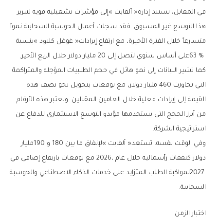
‬63‭ % ‬على‭ ‬أساس‭ ‬سنوي‭ ‬لتصل‭ ‬إلى‭ ‬20‭ ‬مليار‭ ‬دولار‭ ‬خلال‭ ‬الربع‭ ‬الأخير‭.‬
‬استراتيجية‭ ‬الشركة‭.‬
‬السحابية‭.‬
اختبار‭ ‬الزمن