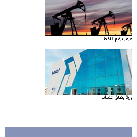
‮‬هرمز‮‬‭ ‬يرفع‭ ‬النفط‭ ...
‮‬وربة‮‬‭ ‬يطلق‭ ‬حملة‭ ...