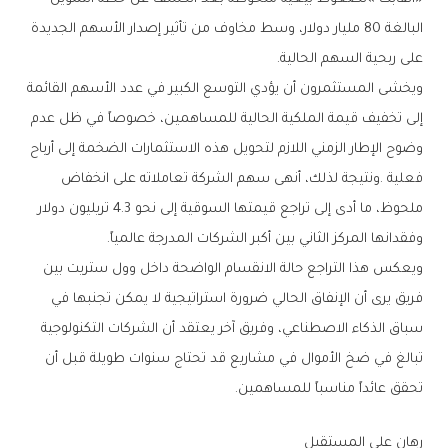
‬على‭ ‬ربحية‭ ‬السهم‭ ‬الحالية‭.‬
‬وفقدانها‭ ‬المركز‭ ‬الثاني‭ ‬بين‭ ‬أكبر‭ ‬الشركات‭ ‬المدرجة‭ ‬عالمياً‭.‬
‬تحقق‭ ‬عائداً‭ ‬مناسباً‭ ‬للمساهمين‭.‬
رهان‭ ‬على‭ ‬المستقبل