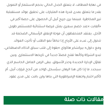
‬تتحول‭ ‬إلى‭ ‬عبء‭ ‬على‭ ‬الأرباح‭ ‬إذا‭ ‬تباطأ‭ ‬نمو‭ ‬الطلب‭ ‬أو‭ ‬تأخرت‭ ‬العوائد‭.‬
‬كأكبر‭ ‬اختبار‭ ‬واجهته‭ ‬الإمبراطورية‭ ‬التي‭ ‬بناها‭ ‬وارن‭ ‬بافت‭ ‬على‭ ‬مدى‭ ‬عقود‭.‬
مقالات ذات صلة