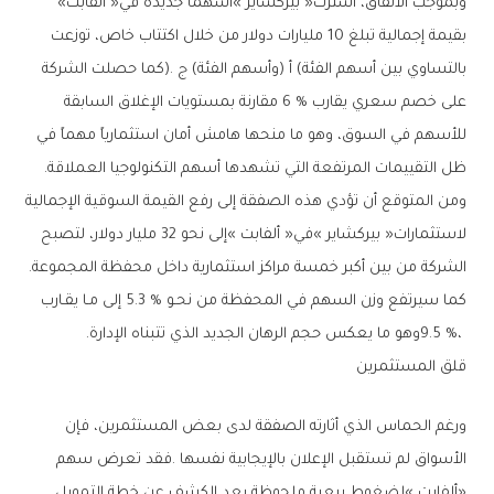
وبموجب‭ ‬الاتفاق،‭ ‬اشترت‭ ‬‮«‬بيركشاير‮»‬‭ ‬أسهماً‭ ‬جديدة‭ ‬في‭ ‬‮«‬ألفابت‮»‬‭
‬ظل‭ ‬التقييمات‭ ‬المرتفعة‭ ‬التي‭ ‬تشهدها‭ ‬أسهم‭ ‬التكنولوجيا‭ ‬العملاقة‭.‬
‬الشركة‭ ‬من‭ ‬بين‭ ‬أكبر‭ ‬خمسة‭ ‬مراكز‭ ‬استثمارية‭ ‬داخل‭ ‬محفظة‭ ‬المجموعة‭.
‬9‭.‬5‭ %‬،‭ ‬وهو‭ ‬ما‭ ‬يعكس‭ ‬حجم‭ ‬الرهان‭ ‬الجديد‭ ‬الذي‭ ‬تتبناه‭ ‬الإدارة‭.‬
قلق‭ ‬المستثمرين