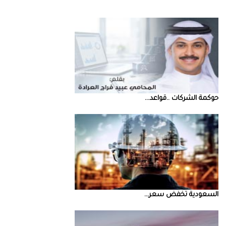
حوكمة‭ ‬الشركات‭.. ‬قواعد‭ ...
السعودية‭ ‬تخفض‭ ‬سعر‭ ...