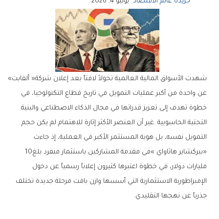
جريدة عالم الاقتصاد
يونيو 4, 2026
شهدت‭ ‬الأسواق‭ ‬المالية‭ ‬العالمية‭ ‬تحولاً‭ ‬لافتاً‭ ‬بعد‭ ‬إعلان‭ ‬شركة‭ ‬‮«‬ألفابت‮»‬‭
‬‮«‬بيركشاير‭ ‬هاثاواي‮»‬‭ ‬في‭ ‬مقدمة‭ ‬المشاركين‭ ‬باستثمار‭ ‬منفرد‭ ‬بلغ‭ ‬10‭
‬جذرياً‭ ‬عن‭ ‬نهجها‭ ‬التقليدي‭.‬