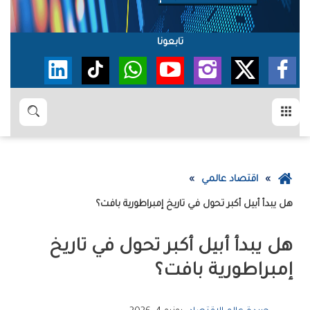
تابعونا
القائمة
بحث
عودة
اقتصاد عالمي
إلى
هل‭ ‬يبدأ‭ ‬أبيل‭ ‬أكبر‭ ‬تحول‭ ‬في‭ ‬تاريخ‭ ‬إمبراطورية‭ ‬بافت؟
الصفحة
الرئيسية
‬إمبراطورية‭ ‬بافت؟