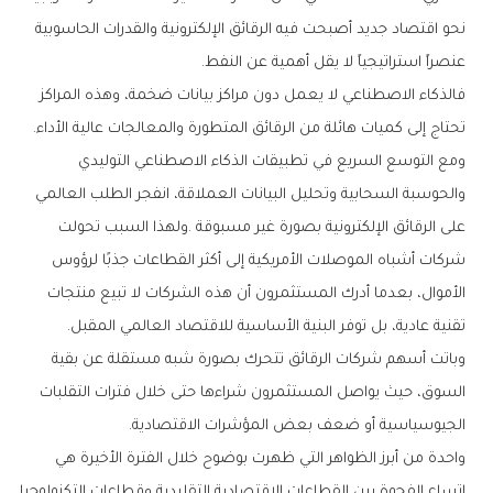
‬عنصراً‭ ‬استراتيجياً‭ ‬لا‭ ‬يقل‭ ‬أهمية‭ ‬عن‭ ‬النفط‭.‬
‬تحتاج‭ ‬إلى‭ ‬كميات‭ ‬هائلة‭ ‬من‭ ‬الرقائق‭ ‬المتطورة‭ ‬والمعالجات‭ ‬عالية‭ ‬الأداء‭.
‬تقنية‭ ‬عادية،‭ ‬بل‭ ‬توفر‭ ‬البنية‭ ‬الأساسية‭ ‬للاقتصاد‭ ‬العالمي‭ ‬المقبل‭.‬
‬الجيوسياسية‭ ‬أو‭ ‬ضعف‭ ‬بعض‭ ‬المؤشرات‭ ‬الاقتصادية‭.‬