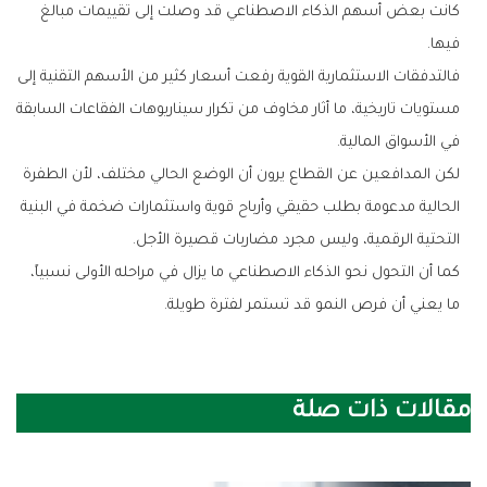
‬فيها‭.‬
‬في‭ ‬الأسواق‭ ‬المالية‭.‬
‬التحتية‭ ‬الرقمية،‭ ‬وليس‭ ‬مجرد‭ ‬مضاربات‭ ‬قصيرة‭ ‬الأجل‭.‬
‬ما‭ ‬يعني‭ ‬أن‭ ‬فرص‭ ‬النمو‭ ‬قد‭ ‬تستمر‭ ‬لفترة‭ ‬طويلة‭.‬
مقالات ذات صلة