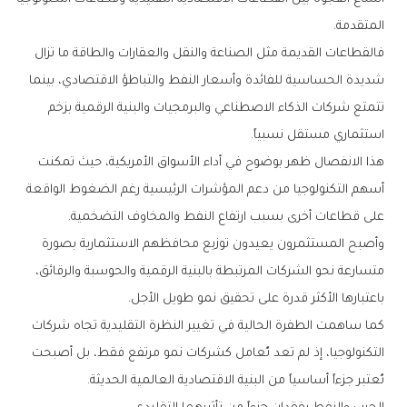
‬المتقدمة‭.‬
‬استثماري‭ ‬مستقل‭ ‬نسبياً‭.‬
‬على‭ ‬قطاعات‭ ‬أخرى‭ ‬بسبب‭ ‬ارتفاع‭ ‬النفط‭ ‬والمخاوف‭ ‬التضخمية‭.‬
‬باعتبارها‭ ‬الأكثر‭ ‬قدرة‭ ‬على‭ ‬تحقيق‭ ‬نمو‭ ‬طويل‭ ‬الأجل‭.‬
‬تُعتبر‭ ‬جزءاً‭ ‬أساسياً‭ ‬من‭ ‬البنية‭ ‬الاقتصادية‭ ‬العالمية‭ ‬الحديثة‭.‬