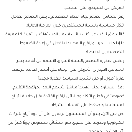
‬الأمريكي‭ ‬في‭ ‬السيطرة‭ ‬على‭ ‬التضخم‭.‬
‬الأكثر‭ ‬حساسية‭ ‬بالنسبة‭ ‬للمستثمرين‭ ‬خلال‭ ‬المرحلة‭ ‬الحالية‭.‬
‬التضخمية‭ ‬إلى‭ ‬الاقتصاد‭.‬
‬لفترة‭ ‬أطول،‭ ‬أو‭ ‬حتى‭ ‬تشديد‭ ‬السياسة‭ ‬النقدية‭ ‬مجدداً‭.‬
‬المستقبلية‭ ‬ويضغط‭ ‬على‭ ‬تقييمات‭ ‬الشركات‭.‬
‬تأثير‭ ‬الفائدة‭ ‬المرتفعة‭.‬