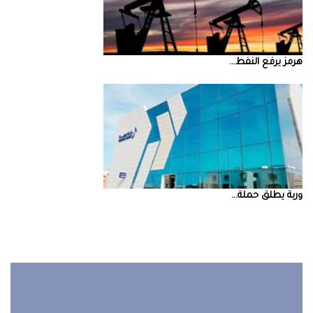
‮‬هرمز‮‬‭ ‬يرفع‭ ‬النفط‭ ...
‮‬وربة‮‬‭ ‬يطلق‭ ‬حملة‭ ...