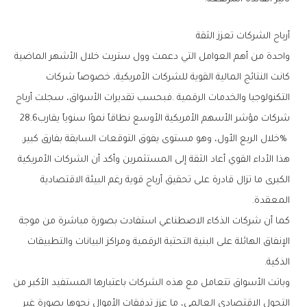
أرباح‭ ‬الشركات‭ ‬تعزز‭ ‬الثقة
‬شركات‭ ‬مؤشر‭ ‬الأسهم‭ ‬الأمريكية‭ ‬الأوسع‭ ‬نطاقاً‭ ‬نموًا‭ ‬سنوياً‭ ‬يقارب‭ ‬28‭.‬6‭
% ‬خلال‭ ‬الربع‭ ‬الأول،‭ ‬وهو‭ ‬مستوى‭ ‬يفوق‭ ‬التوقعات‭ ‬السابقة‭ ‬بفارق‭ ‬كبير‭.‬
‬المعقدة‭.‬
‬الذكية‭.‬