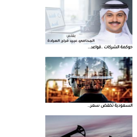
حوكمة‭ ‬الشركات‭.. ‬قواعد‭ ...
السعودية‭ ‬تخفض‭ ‬سعر‭ ...