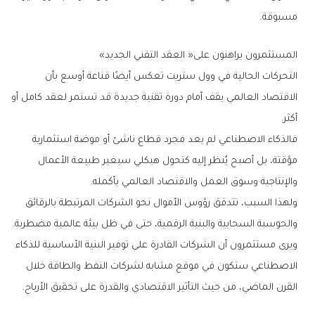
‬مسبوقة‭.‬
المستثمرون‭ ‬يراهنون‭ ‬على‭ ‬‮«‬العقد‭ ‬التقني‭ ‬الجديد‮»‬
‬أكثر‭.‬
‬والإنتاجية‭ ‬وسوق‭ ‬العمل‭ ‬والاقتصاد‭ ‬العالمي‭ ‬بأكمله‭.‬
‬والحوسبة‭ ‬السحابية‭ ‬والبنية‭ ‬الرقمية،‭ ‬حتى‭ ‬في‭ ‬ظل‭ ‬بيئة‭ ‬عالمية‭ ‬مضطربة‭.‬
‬القرن‭ ‬الماضي،‭ ‬من‭ ‬حيث‭ ‬التأثير‭ ‬الاقتصادي‭ ‬والقدرة‭ ‬على‭ ‬تحقيق‭ ‬الأرباح‭.‬