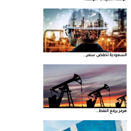
السعودية‭ ‬تخفض‭ ‬سعر‭ ...
‮‬هرمز‮‬‭ ‬يرفع‭ ‬النفط‭ ...