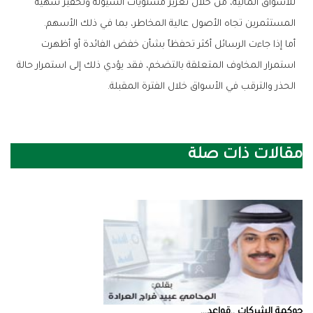
‬المستثمرين‭ ‬تجاه‭ ‬الأصول‭ ‬عالية‭ ‬المخاطر،‭ ‬بما‭ ‬في‭ ‬ذلك‭ ‬الأسهم‭.‬
‬الحذر‭ ‬والترقب‭ ‬في‭ ‬الأسواق‭ ‬خلال‭ ‬الفترة‭ ‬المقبلة‭.‬
مقالات ذات صلة
حوكمة‭ ‬الشركات‭.. ‬قواعد‭ ...