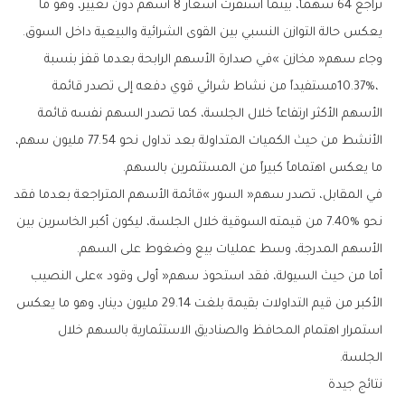
‬يعكس‭ ‬حالة‭ ‬التوازن‭ ‬النسبي‭ ‬بين‭ ‬القوى‭ ‬الشرائية‭ ‬والبيعية‭ ‬داخل‭ ‬السوق‭.‬
‬ما‭ ‬يعكس‭ ‬اهتماماً‭ ‬كبيراً‭ ‬من‭ ‬المستثمرين‭ ‬بالسهم‭.‬
‬الأسهم‭ ‬المدرجة،‭ ‬وسط‭ ‬عمليات‭ ‬بيع‭ ‬وضغوط‭ ‬على‭ ‬السهم‭.‬
‬الجلسة‭.‬
نتائج‭ ‬جيدة