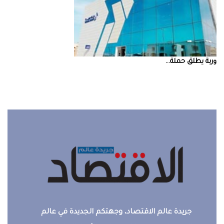
‮‬وربة‮‬‭ ‬يطلق‭ ‬حملة‭ ...
جريدة عالم الاقتصاد، وجهتكم الجديدة في عالم