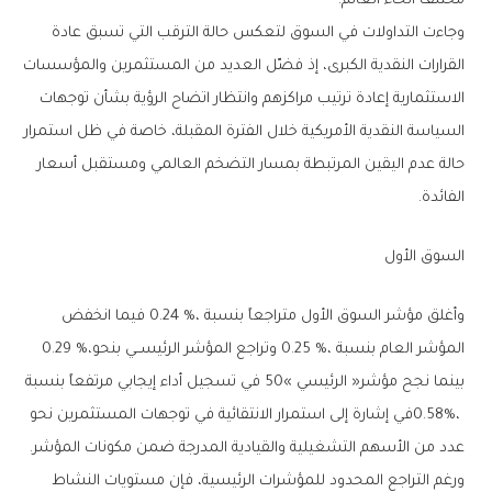
‬مختلف‭ ‬أنحاء‭ ‬العالم‭.‬
‬الفائدة‭.‬
السوق‭ ‬الأول
‬المؤشر‭ ‬العام‭ ‬بنسبة‭ ‬0‭.‬25‭ %‬،‭ ‬وتراجع‭ ‬المؤشر‭ ‬الرئيســي‭ ‬بنحو‭ ‬0‭.‬29‭ %‬،‭
‬عدد‭ ‬من‭ ‬الأسهم‭ ‬التشغيلية‭ ‬والقيادية‭ ‬المدرجة‭ ‬ضمن‭ ‬مكونات‭ ‬المؤشر‭.‬