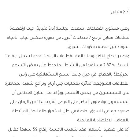
أداءً‭ ‬متباين
وعلى‭ ‬مستوى‭ ‬القطاعات،‭ ‬شهدت‭ ‬الجلسة‭ ‬أداءً‭ ‬متبايناً،‭ ‬حيث‭ ‬ارتفعت‭ ‬6‭
‬الموحد‭ ‬بين‭ ‬مختلف‭ ‬مكونات‭ ‬السوق‭.‬
‬بالعوامل‭ ‬الاقتصادية‭ ‬العالمية‭.‬