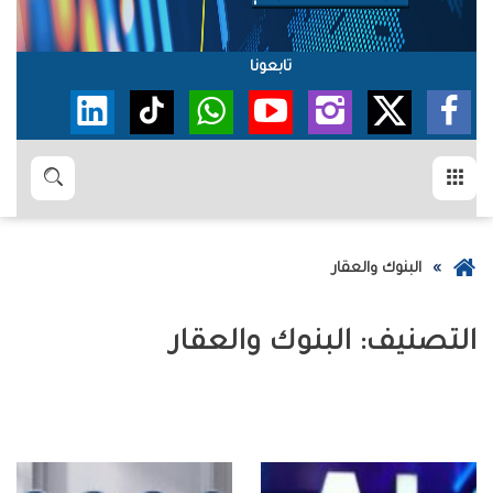
تابعونا
القائمة
بحث
عودة
البنوك والعقار
إلى
الصفحة
التصنيف:
البنوك والعقار
الرئيسية