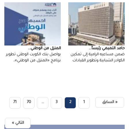
حامد‭ ‬التميمي‭ ‬رئيساً‭ ...
‬المنزل‭ ‬من‭ ‬الوطني‮‬‭ ...
‬الوطنية‭…
‬أكبر‭…
« السابق
1
2
3
…
70
71
التالي »