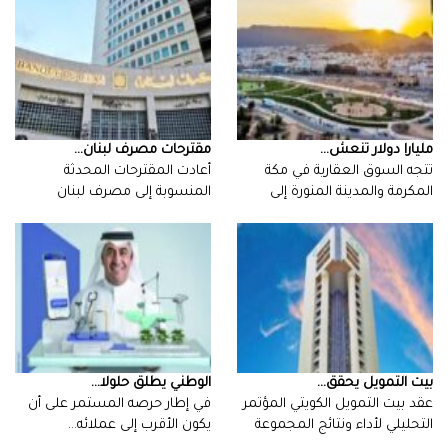
مليارا‭ ‬دولار‭ ‬تنعش‭ ...
مقترحات‭ ‬مصرف‭ ‬لبنان‭ ...
‬استقطاب‭…
‬المركزي‭ ‬الجدل‭ ‬حول‭…
بيت‭ ‬التمويل‭ ‬يحقق‭ ...
‮‬الوطني ‮‬يطلق‭ ‬حلولا‭ ...
‬يكون‭ ‬الأقرب‭ ‬إلى‭ ‬عملائه‭…
‬عن‭…