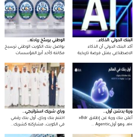
البنك‭ ‬الدولي‭: ‬الذكاء‭ ...
‮‬الوطني‮‬‭ ‬يرسّخ‭ ‬ريادته‭ ...
‬للدول‭…
‬الرائدة‭…
‮‬وربة‮‬‭ ‬يدشن‭ ‬أول‭ ...
‮‬وياي‮‬‭ ‬شريك‭ ‬استراتيجي‭ ...
أعلن‭ ‬بنك‭ ‬وربة‭ ‬عن‭ ‬إطلاق‭ ‬‮«‬Bdr
ai‮»‬،‭ ‬وهو‭ ‬أول‭ ‬Agentic…
‬في‭ ‬الكويت،‭ ‬مشاركته‭ ‬كشريك‭…