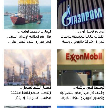
جازبروم تُرسل أول ...
الإمارات تخطط لزيادة ...
أظهرت بيانات مجموعة بورصات
قال وزير الطاقة الإماراتي سهيل
لندن أن شركة جازبروم الروسية
المزروعي إن بلاده تعمل على…
سلمت…
توسعة كبرى مرتقبة ...
أسعار‭ ‬النفط‭ ‬تسجل‭ ...
وقّعت كل من أرامكو السعودية
وإكسون موبيل وشركة سامرف
اتفاقية…
‬المستثمرون‭ ‬آفاق‭…