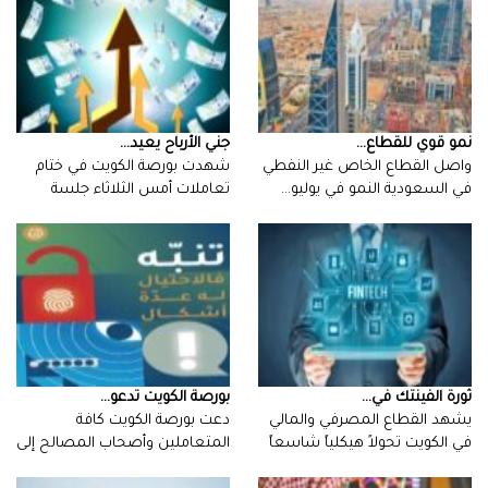
نمو‭ ‬قوي‭ ‬للقطاع‭ ...
جني‭ ‬الأرباح‭ ‬يعيد‭ ...
‬في‭ ‬السعودية‭ ‬النمو‭ ‬في‭ ‬يوليو‭…
‬اتسمت‭…
ثورة‭ ‬الفينتك‭ ‬في‭ ...
بورصة‭ ‬الكويت‭ ‬تدعو‭ ...
‬مع‭…
‬توخي‭ ‬الحيطة‭…