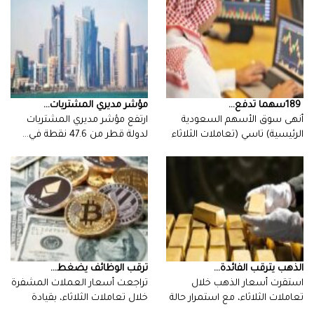
189‭ ‬سهما‭ ‬تدفع‭ ...
مؤشر‭ ‬مديري‭ ‬المشتريات‭ ...
‬لدولة‭ ‬قطر‭ ‬من‭ ‬47‭.‬6‭ ‬نقطة‭ ‬في‭…
‬على‭ ‬ارتفاع،‭…
الذهب‭ ‬يترقب‭ ‬الفائدة‭ ...
ترقب‭ ‬الوظائف‭ ‬يضغط‭ ...
‬الترقب‭…
‬البيتكوين،‭ ‬مع‭…