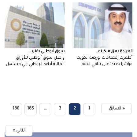
العرادة‭ ‬يعزز‭ ‬ملكيته‭ ...
سوق‭ ‬أبوظبي‭ ‬يقترب‭ ...
أظهرت إفصاحات بورصة الكويت
مؤشراً جديداً على تنامي الثقة
الاستثمارية…
‬تعاملات‭…
« السابق
1
2
3
…
185
186
التالي »