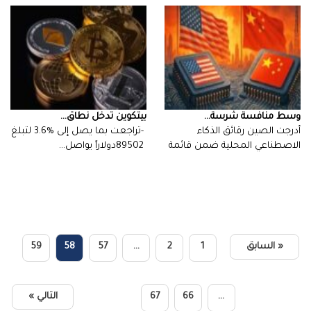
وسط‭ ‬منافسة‭ ‬شرسة‭ ...
بيتكوين‭ ‬تدخل‭ ‬نطاق‭ ...
‬89502‭ ‬دولاراً يواصل‭…
‬المشتريات‭ ‬الرسمية‭…
« السابق
1
2
…
57
58
59
…
66
67
التالي »