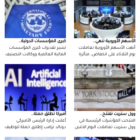
الأسهم‭ ‬الأوروبية‭ ‬تنهي‭ ...
كبرى‭ ‬المؤسسات‭ ‬الدولية‭ ...
‬بتراجعات‭…
‬الائتماني‭ ‬إلى‭…
وول‭ ‬ستريت‭ ‬تفتتح‭ ...
أميركا‭ ‬تطلق‭ ‬حملة‭ ...
‬على‭…
‬نحو‭…