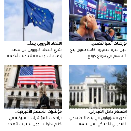
بورصات‭ ‬آسيا‭ ‬تتصدر‭ ...
الاتحاد‭ ‬الأوروبي‭ ‬يبدأ‭ ...
‬الأسهم‭ ‬في‭ ‬هونغ‭ ‬كونغ‭…
‬الجمارك‭…
انقسام‭ ‬داخل‭ ‬الفيدرالي‭ ...
مؤشرات‭ ‬الأسهم‭ ‬الأميركية‭ ...
‬اثنان‭…
‬مكاسبها‭…