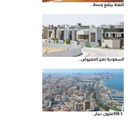
النفط‭ ‬يرتفع‭ ‬وسط‭ ...
السعودية‭ ‬تعزز‭ ‬المعروض‭ ...
398.5‭ ‬مليون‭ ‬دينار‭ ...