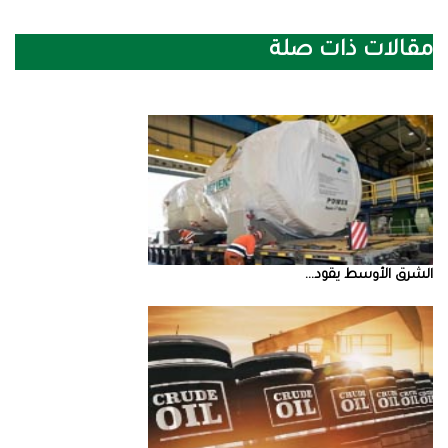
مقالات ذات صلة
الشرق‭ ‬الأوسط‭ ‬يقود‭ ...