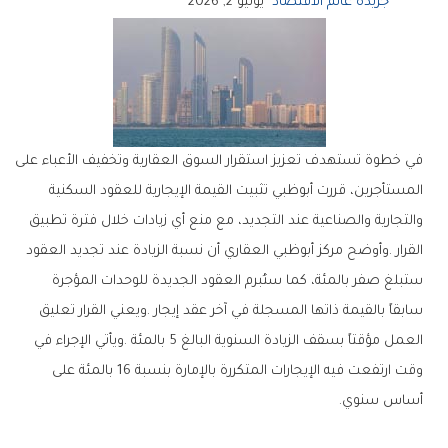
جريدة عالم الاقتصاد
يونيو 2, 2026
‬أساس‭ ‬سنوي‭.‬