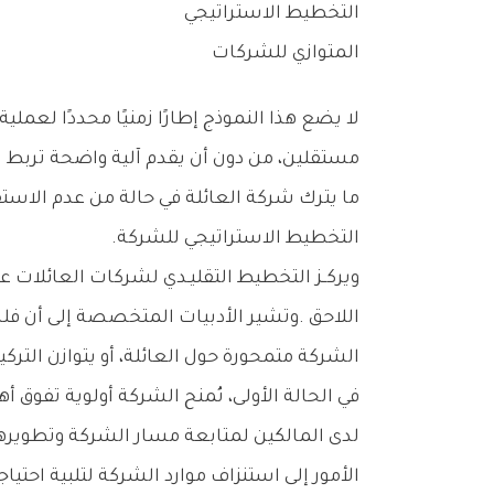
التخطيط‭ ‬الاستراتيجي‭ ‬
المتوازي‭ ‬للشركات
‬التخطيط‭ ‬الاستراتيجي‭ ‬للشركة‭.‬
‬الشركة‭ ‬متمحورة‭ ‬حول‭ ‬العائلة،‭ ‬أو‭ ‬يتوازن‭ ‬التركيز‭ ‬بين‭ ‬الطرفين‭.‬
‬الأمور‭ ‬إلى‭ ‬استنزاف‭ ‬موارد‭ ‬الشركة‭ ‬لتلبية‭ ‬احتياجات‭ ‬العائلة،‭ ‬بما‭ ‬يحد‭ ‬من‭ ‬قدرتها‭ ‬على‭ ‬النمو‭ ‬والاستدامة‭.‬