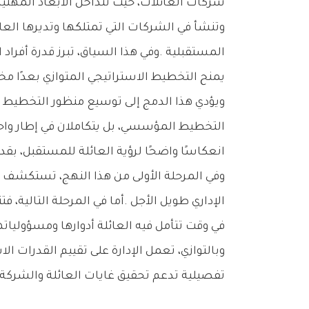
‬شركات‭ ‬العائلات،‭ ‬حيث‭ ‬تتداخل‭ ‬الأبعاد‭ ‬المهنية‭ ‬مع‭ ‬الروابط‭ ‬الأسرية‭ ‬والقيم‭ ‬المشتركة‭.‬
‬يمنح‭ ‬التخطيط‭ ‬الاستراتيجي‭ ‬المتوازي‭ ‬بعدًا‭ ‬مختلفًا‭ ‬عن‭ ‬الأساليب‭ ‬التقليدية،‭ ‬إذ‭ ‬يدمج‭ ‬نظام‭ ‬العائلة‭ ‬ضمن‭ ‬عملية‭ ‬التخطيط‭ ‬نفسها‭.‬
‬انعكاسًا‭ ‬واضحًا‭ ‬لرؤية‭ ‬العائلة‭ ‬للمستقبل،‭ ‬بقدر‭ ‬ما‭ ‬هي‭ ‬استجابة‭ ‬لمتطلبات‭ ‬السوق‭ ‬وتحديات‭ ‬النمو‭.‬
‬في‭ ‬وقت‭ ‬تتأمل‭ ‬فيه‭ ‬العائلة‭ ‬أدوارها‭ ‬ومسؤولياتها‭ ‬المرتبطة‭ ‬بالملكية‭ ‬والإدارة‭.‬
‬تفصيلية‭ ‬تدعم‭ ‬تحقيق‭ ‬غايات‭ ‬العائلة‭ ‬والشركة‭ ‬معًا،‭ ‬وتعزز‭ ‬فرص‭ ‬نجاحهما‭ ‬في‭ ‬الوصول‭ ‬إلى‭ ‬رؤيتهما‭ ‬المشتركة‭.‬