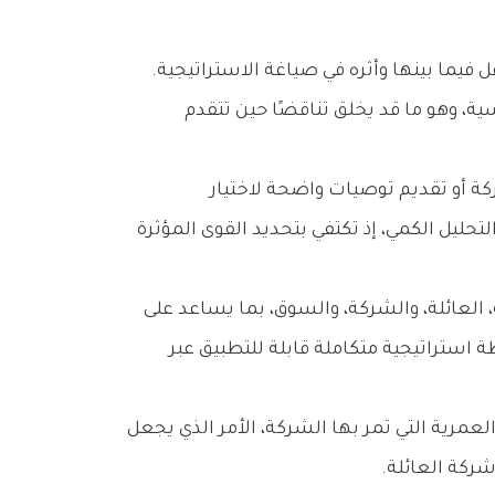
وتحاول‭ ‬هذه‭ ‬النماذج‭ ‬رصد‭ ‬مناطق‭ ‬التقاطع‭ ‬بين‭ ‬هذه‭ ‬العوامل‭ ‬ومستوياتها‭ ‬المختلفة،‭ ‬بما‭ ‬يكشف‭ ‬طبيعة‭ ‬التفاعل‭ ‬فيما‭ ‬بينها‭ ‬وأثره‭ ‬في‭ ‬صياغة‭ ‬الاستراتيجية‭.