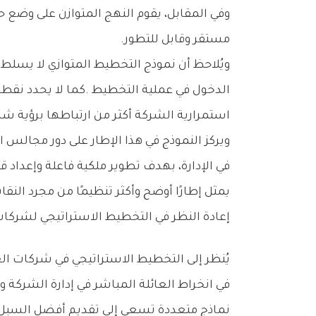
‬مستقر‭ ‬وقابل‭ ‬للتطور‭.‬
‬استمرارية‭ ‬الشركة‭ ‬أكثر‭ ‬من‭ ‬ارتباطها‭ ‬برؤية‭ ‬شاملة‭ ‬لفلسفة‭ ‬الملكية‭ ‬والإدارة‭.‬
‬يمثل‭ ‬إطارًا‭ ‬أوضح‭ ‬وأكثر‭ ‬تنظيمًا‭ ‬من‭ ‬مجرد‭ ‬النقاشات‭ ‬الدورية‭ ‬في‭ ‬مجالس‭ ‬العائلة‭.‬
إعادة‭ ‬النظر‭ ‬في‭ ‬التخطيط‭ ‬الاستراتيجي‭ ‬لشركات‭ ‬العائلات