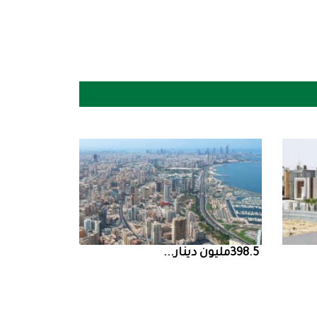
398.5‭ ‬مليون‭ ‬دينار‭ ...