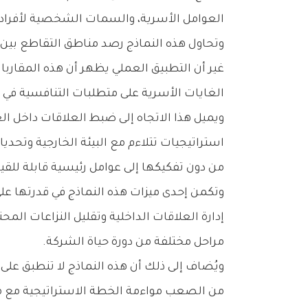
‬العوامل‭ ‬الأسرية،‭ ‬والسمات‭ ‬الشخصية‭ ‬لأفراد‭ ‬العائلة،‭ ‬ومعطيات‭ ‬الشركة،‭ ‬ومتغيرات‭ ‬السوق‭.‬
‬الغايات‭ ‬الأسرية‭ ‬على‭ ‬متطلبات‭ ‬التنافسية‭ ‬في‭ ‬السوق‭ ‬وقدرة‭ ‬الشركة‭ ‬على‭ ‬النمو‭ ‬والاستدامة‭.‬
‬من‭ ‬دون‭ ‬تفكيكها‭ ‬إلى‭ ‬عوامل‭ ‬رئيسية‭ ‬قابلة‭ ‬للقياس‭ ‬والتقييم‭ ‬المنهجي‭.‬
‬مراحل‭ ‬مختلفة‭ ‬من‭ ‬دورة‭ ‬حياة‭ ‬الشركة‭.‬
‬من‭ ‬الصعب‭ ‬مواءمة‭ ‬الخطة‭ ‬الاستراتيجية‭ ‬مع‭ ‬مستوى‭ ‬النضج‭ ‬التنظيمي‭ ‬ومتطلبات‭ ‬كل‭ ‬مرحلة‭ ‬من‭ ‬مراحل‭ ‬تطور‭ ‬شركة‭ ‬العائلة‭.‬