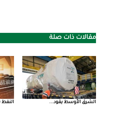
مقالات ذات صلة
الشرق‭ ‬الأوسط‭ ‬يقود‭ ...
النفط‭ ‬يرتفع‭ ‬وسط‭ ...