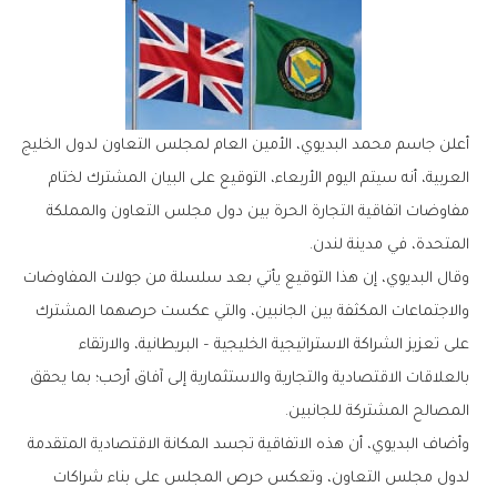
‬المتحدة،‭ ‬في‭ ‬مدينة‭ ‬لندن‭.‬
‬المصالح‭ ‬المشتركة‭ ‬للجانبين‭.‬