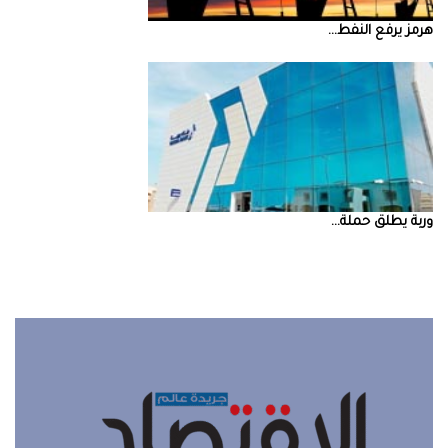
‮‬هرمز‮‬‭ ‬يرفع‭ ‬النفط‭ ...
‮‬وربة‮‬‭ ‬يطلق‭ ‬حملة‭ ...