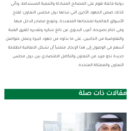
‬الأسواق‭ ‬العالمية‭ ‬لمنتجاتها‭ ‬المتعددة،‭ ‬وتنويع‭ ‬مصادر‭ ‬الدخل‭ ‬فيها‭.‬
‬التعاون‭ ‬والمملكة‭ ‬المتحدة‭.‬
مقالات ذات صلة