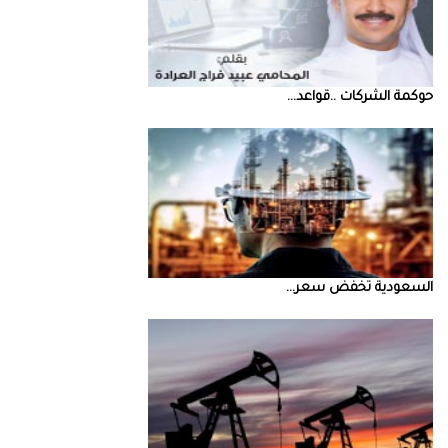
حوكمة‭ ‬الشركات‭.. ‬قواعد‭ ...
السعودية‭ ‬تخفض‭ ‬سعر‭ ...