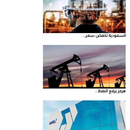
السعودية‭ ‬تخفض‭ ‬سعر‭ ...
‮‬هرمز‮‬‭ ‬يرفع‭ ‬النفط‭ ...