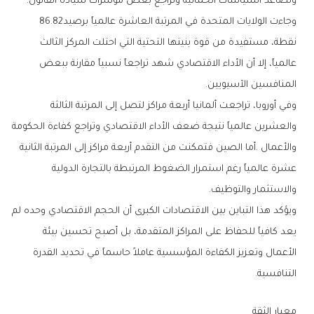
‬وتصاعد‭ ‬السياسات‭ ‬الحمائية‭ ‬وتراجع‭ ‬بعض‭ ‬مؤشرات‭ ‬سيادة‭ ‬القانون‭.‬
وجاءت‭ ‬الولايات‭ ‬المتحدة‭ ‬في‭ ‬المرتبة‭ ‬العاشرة‭ ‬عالمياً‭ ‬برصيد‭ ‬86‭.‬82‭
‬المنافسين‭ ‬الآسيويين‭.‬
‬والاستثمار‭ ‬والتوظيف‭.‬
‬التنافسية‭.‬
معيار‭ ‬الثقة