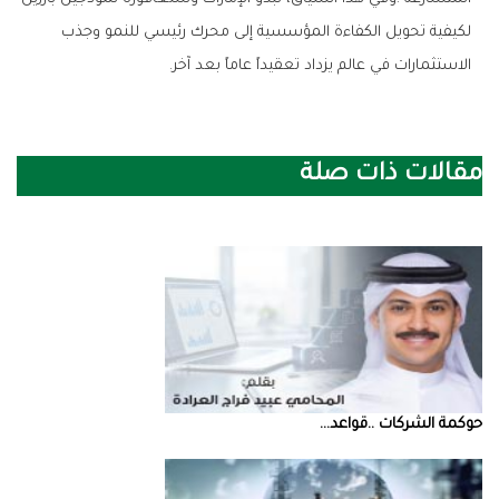
‬الاستثمارات‭ ‬في‭ ‬عالم‭ ‬يزداد‭ ‬تعقيداً‭ ‬عاماً‭ ‬بعد‭ ‬آخر‭.‬
مقالات ذات صلة
حوكمة‭ ‬الشركات‭.. ‬قواعد‭ ...