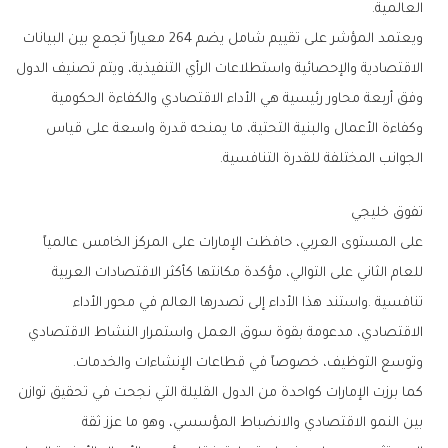
‬العالمية‭.‬
‬الجوانب‭ ‬المختلفة‭ ‬للقدرة‭ ‬التنافسية‭.‬
تفوق‭ ‬خليجي
‬وتوسع‭ ‬التوظيف،‭ ‬خصوصاً‭ ‬في‭ ‬قطاعات‭ ‬الإنشاءات‭ ‬والخدمات‭.‬