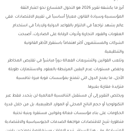
‬والتنظيمية‭.‬
‬متزايدة‭ ‬مقارنة‭ ‬بغيرها‭.‬