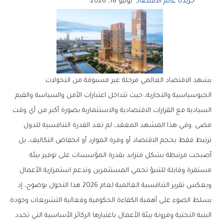
جريدة عالم الاقتصاد
يونيو 18, 2026
‬مستقرة‭ ‬وقابلة‭ ‬للتنبؤ‭ ‬تحمي‭ ‬المستثمرين‭ ‬وتدعم‭ ‬استمرارية‭ ‬الأعمال‭.‬