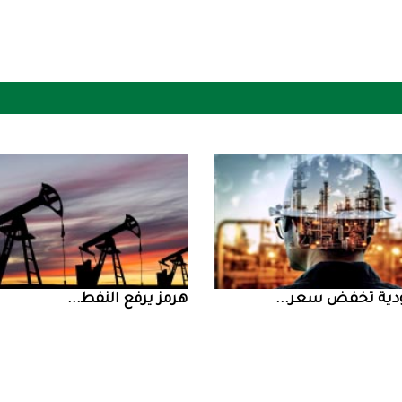
ض سعر ...
‮‬هرمز‮‬‭ ‬يرفع‭ ‬النفط‭ ...