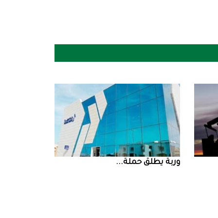
‮‬وربة‮‬‭ ‬يطلق‭ ‬حملة‭ ...