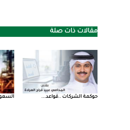
مقالات ذات صلة
حوكمة‭ ‬الشركات‭.. ‬قواعد‭ ...
السعودية‭ ‬تخف‭‬‭