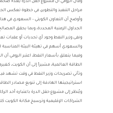
‬مراحل‭ ‬التنفيذ‭ ‬والتطوير،‭ ‬في‭ ‬خطوة‭ ‬تعكس‭ ‬الجدية‭ ‬والاستعداد‭ ‬العملي‭ ‬للدخول‭ ‬في‭ ‬مرحلة‭ ‬التنفيذ‭ ‬الفعلي‭.‬
‬الجداول‭ ‬الزمنية‭ ‬المحددة،‭ ‬وبما‭ ‬يحقق‭ ‬المصالح‭ ‬المشتركة‭ ‬للطرفين،‭ ‬ويعزز‭ ‬أمن‭ ‬الطاقة‭ ‬في‭ ‬المنطقة‭.‬
‬والسعودي‭ ‬أسهم‭ ‬في‭ ‬تهيئة‭ ‬البيئة‭ ‬المناسبة‭ ‬للمضي‭ ‬قدماً‭ ‬في‭ ‬تنفيذ‭ ‬المشروع،‭ ‬الذي‭ ‬يُعوَّل‭ ‬عليه‭ ‬في‭ ‬تعزيز‭ ‬إنتاج‭ ‬الغاز‭ ‬وتلبية‭ ‬الطلب‭ ‬المتنامي‭ ‬محلياً‭ ‬وإقليمياً‭.‬
‬الطاقة‭ ‬العالمية،‭ ‬مشيراً‭ ‬إلى‭ ‬أن‭ ‬الكويت،‭ ‬كغيرها‭ ‬من‭ ‬الدول‭ ‬المنتجة،‭ ‬تتابع‭ ‬التطورات‭ ‬عن‭ ‬كثب،‭ ‬‮«‬وننتظر‭ ‬الأفضل‮»‬‭ ‬في‭ ‬المرحلة‭ ‬المقبلة‭.‬
‬استراتيجيتها‭ ‬الهادفة‭ ‬إلى‭ ‬تنويع‭ ‬مصادر‭ ‬الطاقة‭ ‬وتعزيز‭ ‬الاستفادة‭ ‬من‭ ‬موارد‭ ‬الغاز‭ ‬الطبيعي،‭ ‬بما‭ ‬يدعم‭ ‬النمو‭ ‬الاقتصادي‭ ‬ويعزز‭ ‬الاستدامة‭ ‬على‭ ‬المدى‭ ‬الطويل‭.‬
‬الشراكات‭ ‬الإقليمية‭ ‬وترسيخ‭ ‬مكانة‭ ‬الكويت‭ ‬كلاعب‭ ‬رئيسي‭ ‬في‭ ‬سوق‭ ‬الطاقة‭.‬