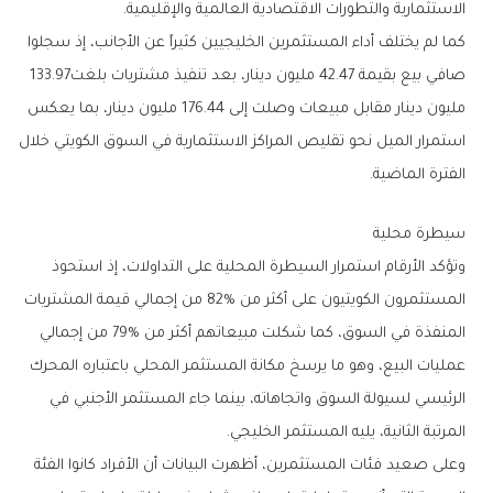
‬الاستثمارية‭ ‬والتطورات‭ ‬الاقتصادية‭ ‬العالمية‭ ‬والإقليمية‭.‬
‬صافي‭ ‬بيع‭ ‬بقيمة‭ ‬42‭.‬47‭ ‬مليون‭ ‬دينار،‭ ‬بعد‭ ‬تنفيذ‭ ‬مشتريات‭ ‬بلغت‭ ‬133‭.‬97‭
‬الفترة‭ ‬الماضية‭.‬
سيطرة‭ ‬محلية
‬المرتبة‭ ‬الثانية،‭ ‬يليه‭ ‬المستثمر‭ ‬الخليجي‭.‬