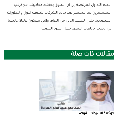
‬في‭ ‬تحديد‭ ‬اتجاهات‭ ‬السوق‭ ‬خلال‭ ‬الفترة‭ ‬المقبلة‭.‬
مقالات ذات صلة
حوكمة‭ ‬الشركات‭.. ‬قواعد‭ ...