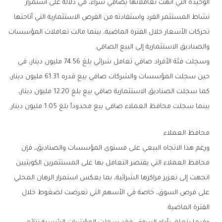
‬والصناديق‭ ‬الاستثمارية‭ ‬إلى‭ ‬البيع‭ ‬الصافي‭.‬
‬بينما‭ ‬سجلت‭ ‬محافظ‭ ‬العملاء‭ ‬صافي‭ ‬بيع‭ ‬محدوداً‭ ‬بلغ‭ ‬1‭.‬05‭ ‬مليون‭ ‬دينار‭.‬
محافظ‭ ‬العملاء
‬الفترة‭ ‬الماضية‭.‬