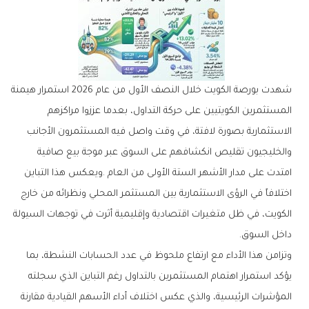
‬داخل‭ ‬السوق‭.‬