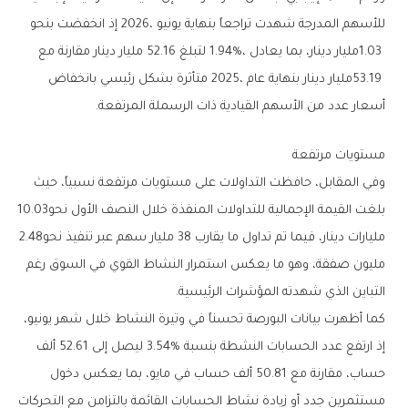
‬أسعار‭ ‬عدد‭ ‬من‭ ‬الأسهم‭ ‬القيادية‭ ‬ذات‭ ‬الرسملة‭ ‬المرتفعة‭.‬
مستويات‭ ‬مرتفعة
‬بلغت‭ ‬القيمة‭ ‬الإجمالية‭ ‬للتداولات‭ ‬المنفذة‭ ‬خلال‭ ‬النصف‭ ‬الأول‭ ‬نحو‭ ‬10‭.‬03‭
‬مليارات‭ ‬دينار،‭ ‬فيما‭ ‬تم‭ ‬تداول‭ ‬ما‭ ‬يقارب‭ ‬38‭ ‬مليار‭ ‬سهم‭ ‬عبر‭ ‬تنفيذ‭ ‬نحو‭ ‬2.48‭
‬التباين‭ ‬الذي‭ ‬شهدته‭ ‬المؤشرات‭ ‬الرئيسية‭.‬