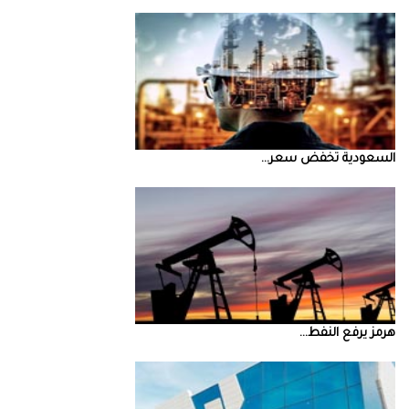
السعودية‭ ‬تخفض‭ ‬سعر‭ ...
‮‬هرمز‮‬‭ ‬يرفع‭ ‬النفط‭ ...