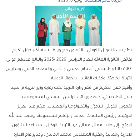
جريدة عالم الاقتصاد
يوليو 8, 2026
‬التّربية‭ ‬الخاصّة،‭ ‬وكذلك‭ ‬الفائزين‭ ‬بالجوائز‭ ‬الدولية‭.‬