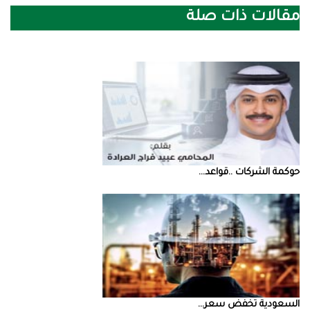
مقالات ذات صلة
حوكمة‭ ‬الشركات‭.. ‬قواعد‭ ...
السعودية‭ ‬تخفض‭ ‬سعر‭ ...