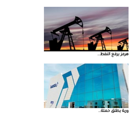
‮‬هرمز‮‬‭ ‬يرفع‭ ‬النفط‭ ...
‮‬وربة‮‬‭ ‬يطلق‭ ‬حملة‭ ...