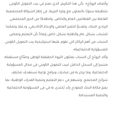
‬للمسؤولية‭ ‬الاجتماعية‭.‬‮»‬
‬والتنمية‭ ‬المستدامة‭.‬