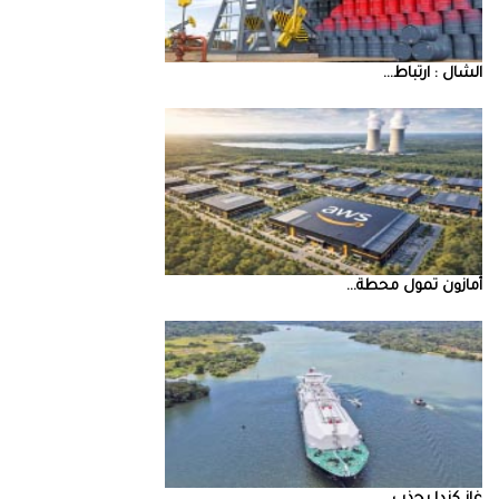
‮‬الشال‮ ‬‭: ‬ارتباط‭ ...
أمازون‭ ‬تمول‭ ‬محطة‭ ...