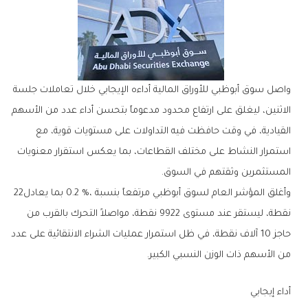
‬المستثمرين‭ ‬وثقتهم‭ ‬في‭ ‬السوق‭.‬
وأغلق‭ ‬المؤشر‭ ‬العام‭ ‬لسوق‭ ‬أبوظبي‭ ‬مرتفعاً‭ ‬بنسبة‭ ‬0‭.‬2‭ %‬،‭ ‬بما‭ ‬يعادل‭ ‬22‭
‬من‭ ‬الأسهم‭ ‬ذات‭ ‬الوزن‭ ‬النسبي‭ ‬الكبير‭.‬
أداء‭ ‬إيجابي