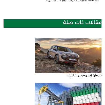
‬مع‭ ‬نتائج‭ ‬مالية‭ ‬إيجابية‭ ‬للشركات‭ ‬المدرجة‭.‬
مقالات ذات صلة
نيسان‭ ‬إكس‭-‬تريل‭: ‬عائلية‭ ...