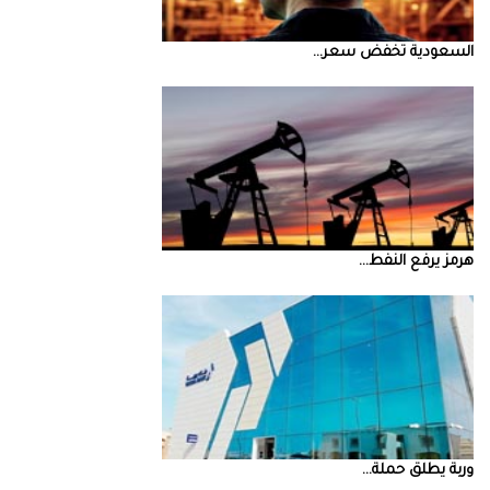
السعودية‭ ‬تخفض‭ ‬سعر‭ ...
‮‬هرمز‮‬‭ ‬يرفع‭ ‬النفط‭ ...
‮‬وربة‮‬‭ ‬يطلق‭ ‬حملة‭ ...