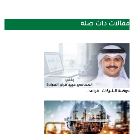
مقالات ذات صلة
حوكمة‭ ‬الشركات‭.. ‬قواعد‭ ...