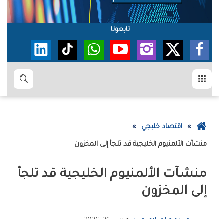
تابعونا
القائمة
بحث
عودة
اقتصاد خليجي
إلى
منشآت‭ ‬الألمنيوم‭ ‬الخليجية‭ ‬قد‭ ‬تلجأ‭ ‬إلى‭ ‬المخزون
الصفحة
الرئيسية
‬إلى‭ ‬المخزون