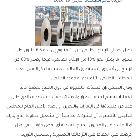
جريدة عالم الاقتصاد
مارس 29, 2026
‬للمجلس‭ ‬الخليجي‭ ‬للألمنيوم،‭ ‬محمود‭ ‬الديلمي‭.‬
‬حرصها‭ ‬على‭ ‬الحفاظ‭ ‬على‭ ‬التزاماتها‭ ‬التصديرية‭ ‬وسلاسل‭ ‬التوريد‭.‬