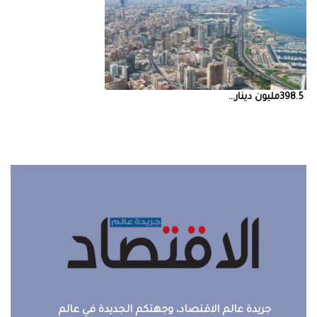
398.5‭ ‬مليون‭ ‬دينار‭ ...
جريدة عالم الاقتصاد، وجهتكم الجديدة في عالم