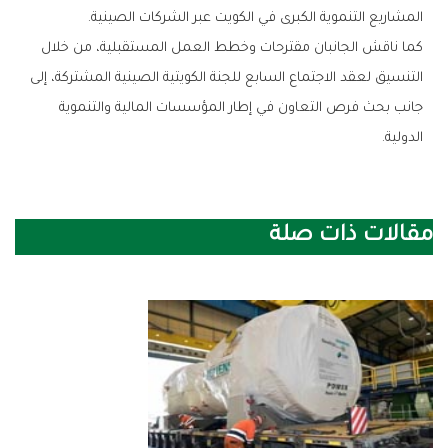
‬المشاريع‭ ‬التنموية‭ ‬الكبرى‭ ‬في‭ ‬الكويت‭ ‬عبر‭ ‬الشركات‭ ‬الصينية‭.‬
‬الدولية‭.‬
مقالات ذات صلة