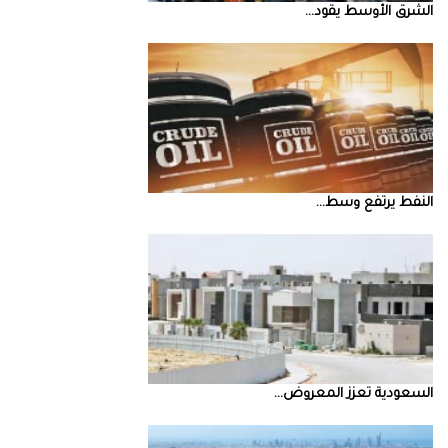
الشرق‭ ‬الأوسط‭ ‬يقود‭ ...
النفط‭ ‬يرتفع‭ ‬وسط‭ ...
السعودية‭ ‬تعزز‭ ‬المعروض‭ ...