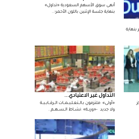
‬بنهاية‭ ‬جلسة‭ ‬الإثنين‭ ‬باللون‭ ‬الأحمر؛‭…
التداول‭ ‬غير‭ ‬الاعتيادي‭ ...
‬ولا‭ ‬جديد ‭- ‬‮«‬وربــة‮»‬‭: ‬نشــاط‭ ‬الــســهــم‭…