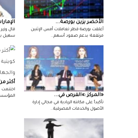
الأخضر‭ ‬يزين‭ ‬بورصة‭ ...
الإمارات‭ ‬تعتزم‭ ‬زياد‭
‬مرتفعة؛‭ ‬بدعم‭ ‬صعود‭ ‬أسهم‭…
‬سهيل‭ ‬بن‭ ‬محمد‭ ‬المزروعي،‭…
أكثر‭ ‬من‭ ‬100‭ ...
‮«‬المركز‮»‬‭: ‬الفرص‭ ‬في‭ ...
‬المؤسسي‭ ‬السادس‭ ‬عشر،‭ ‬ال‭‬‭
‬الأصول‭ ‬والخدمات‭ ‬المصرفية‭…