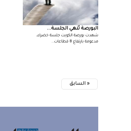
البورصة‭ ‬تُنهي‭ ‬الجلسة‭ ...
شهدت‭ ‬بورصة‭ ‬الكويت‭ ‬جلسة‭ ‬خضراء‭ ‬،‭
‬مدعومة‭ ‬بارتفاع‭ ‬8‭ ‬قطاعات‭…
« السابق