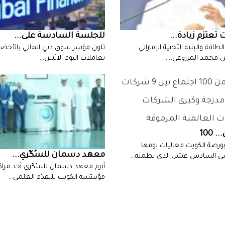
ة ...
للجلسة‭ ‬السادسة‭ ‬على‭ ...
‬تعاملات‭ ‬اليوم‭ ‬الاثنين‭…
معهد‭ ‬دسمان‭ ‬للسُكّري‭ ...
ذي نظمته…
‬مؤسّسة‭ ‬الكويت‭ ‬للتقدّم‭ ‬العلمي‭…