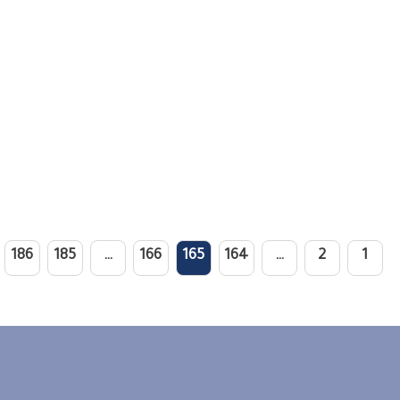
186
185
…
166
165
164
…
2
1