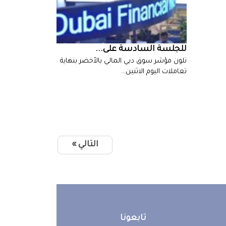
للجلسة‭ ‬السادسة‭ ‬على‭ ...
‬تعاملات‭ ‬اليوم‭ ‬الاثنين‭…
التالي »
تابعونا