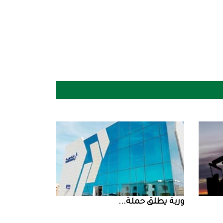
‮‬وربة‮‬‭ ‬يطلق‭ ‬حملة‭ ...