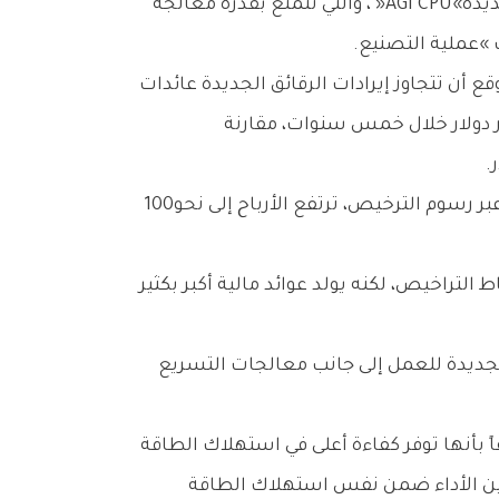
تستند‭ ‬الاستراتيجية‭ ‬الجديدة‭ ‬إلى‭ ‬زيادة‭ ‬العائد‭ ‬لكل‭ ‬شريحة‭. ‬فبينما‭ ‬تحقق‭ ‬آرم‭ ‬نحو‭ ‬5‭% ‬فقط‭ ‬من‭ ‬قيمة‭ ‬الشريحة‭ ‬عبر‭ ‬رسوم‭ ‬الترخيص،‭ ‬ترتفع‭ ‬الأرباح‭ ‬إلى‭ ‬نحو‭ ‬100‭