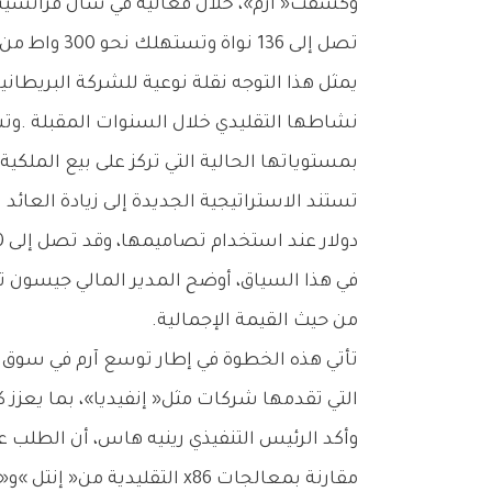
‬تصل‭ ‬إلى‭ ‬136‭ ‬نواة‭ ‬وتستهلك‭ ‬نحو‭ ‬300‭ ‬واط‭ ‬من‭ ‬الطاقة،‭ ‬فيما‭ ‬ستتولى‭ ‬شركة‭ ‬‮«‬تايوان‭ ‬لصناعة‭ ‬أشباه‭ ‬الموصلات‮»‬‭ ‬عملية‭ ‬التصنيع‭.‬
‬بمستوياتها‭ ‬الحالية‭ ‬التي‭ ‬تركز‭ ‬على‭ ‬بيع‭ ‬الملكية‭ ‬الفكرية،‭ ‬والتي‭ ‬من‭ ‬المقدر‭ ‬أن‭ ‬تنمو‭ ‬أيضاً‭ ‬إلى‭ ‬نحو‭ ‬10‭ ‬مليارات‭ ‬دولار‭.‬
‬دولار‭ ‬عند‭ ‬استخدام‭ ‬تصاميمها،‭ ‬وقد‭ ‬تصل‭ ‬إلى‭ ‬500‭ ‬دولار‭ ‬من‭ ‬إجمالي‭ ‬الربح‭ ‬عند‭ ‬تصنيع‭ ‬الشريحة‭ ‬بالكامل‭.‬
‬من‭ ‬حيث‭ ‬القيمة‭ ‬الإجمالية‭.‬
‬التي‭ ‬تقدمها‭ ‬شركات‭ ‬مثل‭ ‬‮«‬إنفيديا‮»‬،‭ ‬بما‭ ‬يعزز‭ ‬كفاءة‭ ‬إدارة‭ ‬البيانات‭ ‬وتشغيل‭ ‬تطبيقات‭ ‬الذكاء‭ ‬الاصطناعي‭.‬