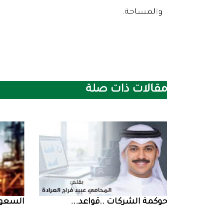
‬والمساحة‭.‬
مقالات ذات صلة
حوكمة‭ ‬الشركات‭.. ‬قواعد‭ ...
السعودية‭ ‬تخف‭‬‭