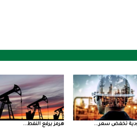
ض سعر ...
‮‬هرمز‮‬‭ ‬يرفع‭ ‬النفط‭ ...