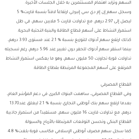
‬السهم‭ ‬وتزايد‭ ‬اهتمام‭ ‬المستثمرين‭ ‬به‭ ‬خلال‭ ‬الجلسات‭ ‬الأخيرة‭.‬
وسجل‭ ‬سهم‭ ‬إن‭ ‬إم‭ ‬دي‭ ‬سي‭ ‬إنيرجي‭ ‬ارتفاعاً‭ ‬لافتاً‭ ‬بنسبة‭ ‬قاربت‭ ‬5‭ %
‬استمرار‭ ‬النشاط‭ ‬على‭ ‬أسهم‭ ‬قطاع‭ ‬الطاقة‭ ‬والبنية‭ ‬التحتية‭ ‬البحرية‭.‬
‬المرتفع‭ ‬على‭ ‬أسهم‭ ‬المجموعة‭ ‬المرتبطة‭ ‬بقطاع‭ ‬الطاقة‭.‬
القطاع‭ ‬المصرفي
‬بعدما‭ ‬ارتفع‭ ‬سهم‭ ‬بنك‭ ‬أبوظبي‭ ‬التجاري‭ ‬بنسبة‭ ‬2‭.‬1‭ % ‬ليغلق‭ ‬عند‭ ‬13.70‭
‬القطاع‭ ‬البنكي‭ ‬وتحسن‭ ‬التوقعات‭ ‬المرتبطة‭ ‬بالأرباح‭ ‬والسيولة‭.‬
كما‭ ‬سجل‭ ‬سهم‭ ‬مصرف‭ ‬أبوظبي‭ ‬الإسلامي‭ ‬مكاسب‭ ‬قوية‭ ‬بلغت‭ ‬4‭.‬8‭ %