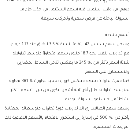
وشهد‭ ‬سهم‭ ‬إشراق‭ ‬للاستثمار‭ ‬مكاسب‭ ‬بنسبة‭ ‬1‭.‬77‭ % ‬ليغلق‭ ‬عند‭ ‬0‭.‬46‭
‬السيولة‭ ‬الباحثة‭ ‬عن‭ ‬فرص‭ ‬سعرية‭ ‬وتحركات‭ ‬سريعة‭.‬
أسهم‭ ‬نشطة
‬والاستثماري‭ ‬على‭ ‬السهم‭.‬
‬نشاطاً‭ ‬من‭ ‬حيث‭ ‬نمو‭ ‬السيولة‭ ‬اليومية‭.‬
‬التوزيعات‭ ‬المستقرة‭.‬