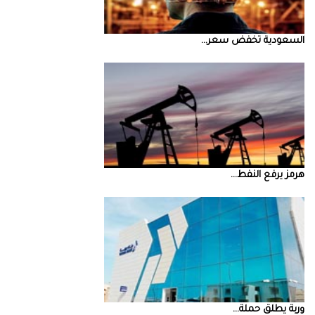
السعودية‭ ‬تخفض‭ ‬سعر‭ ...
‮‬هرمز‮‬‭ ‬يرفع‭ ‬النفط‭ ...
‮‬وربة‮‬‭ ‬يطلق‭ ‬حملة‭ ...