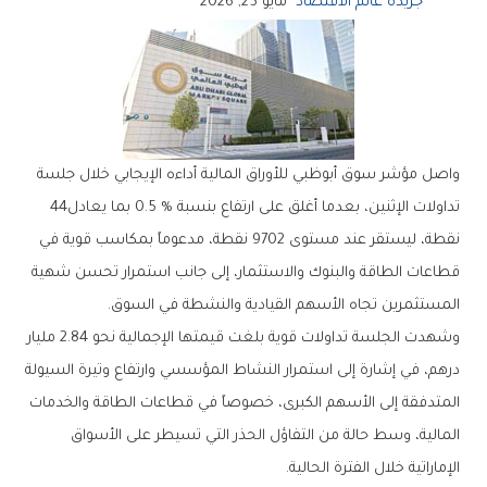
جريدة عالم الاقتصاد
مايو 25, 2026
‬تداولات‭ ‬الإثنين،‭ ‬بعدما‭ ‬أغلق‭ ‬على‭ ‬ارتفاع‭ ‬بنسبة‭ ‬0‭.‬5‭ % ‬بما‭ ‬يعادل‭ ‬44‭
‬المستثمرين‭ ‬تجاه‭ ‬الأسهم‭ ‬القيادية‭ ‬والنشطة‭ ‬في‭ ‬السوق‭.‬
‬الإماراتية‭ ‬خلال‭ ‬الفترة‭ ‬الحالية‭.‬