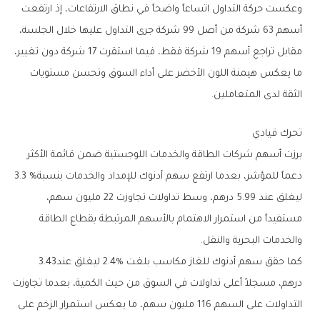
‬الثقة‭ ‬لدى‭ ‬المتعاملين‭.‬
تحرك‭ ‬قيادي
‬دعماً‭ ‬للمؤشر،‭ ‬بعدما‭ ‬ارتفع‭ ‬سهم‭ ‬أدنوك‭ ‬للإمداد‭ ‬والخدمات‭ ‬بنسبة‭ ‬3‭.‬3‭ %
‬والخدمات‭ ‬البحرية‭ ‬والنقل‭.‬
كما‭ ‬حقق‭ ‬سهم‭ ‬أدنوك‭ ‬للغاز‭ ‬مكاسب‭ ‬بلغت‭ ‬2.4%‭ ‬ليغلق‭ ‬عند‭ ‬3‭.‬43‭