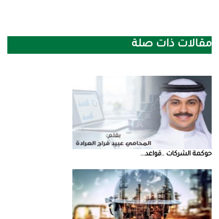
مقالات ذات صلة
حوكمة‭ ‬الشركات‭.. ‬قواعد‭ ...