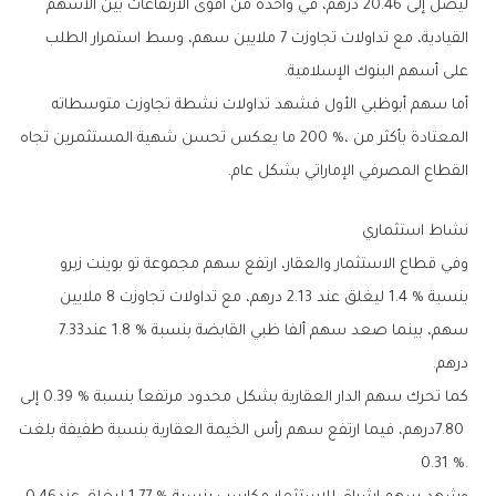
‬على‭ ‬أسهم‭ ‬البنوك‭ ‬الإسلامية‭.‬
‬القطاع‭ ‬المصرفي‭ ‬الإماراتي‭ ‬بشكل‭ ‬عام‭.‬
نشاط‭ ‬استثماري
‬سهم،‭ ‬بينما‭ ‬صعد‭ ‬سهم‭ ‬ألفا‭ ‬ظبي‭ ‬القابضة‭ ‬بنسبة‭ ‬1‭.‬8‭ %‬‭ ‬عند‭ ‬7‭.‬33‭
‬درهم‭.‬
‬0‭.‬31‭ %.‬