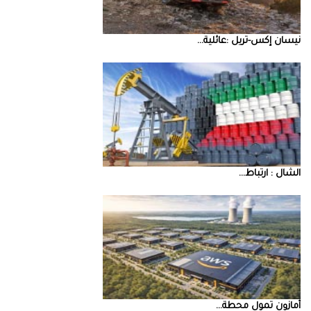
نيسان‭ ‬إكس‭-‬تريل‭: ‬عائلية‭ ...
‮‬الشال‮ ‬‭: ‬ارتباط‭ ...
أمازون‭ ‬تمول‭ ‬محطة‭ ...