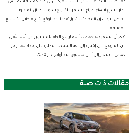
‬المقبلة‮»‬‭.‬
‬خفض‭ ‬الأسعار‭ ‬إلى‭ ‬أدنى‭ ‬مستوى‭ ‬منذ‭ ‬أواخر‭ ‬عام‭ ‬2020‭.‬
مقالات ذات صلة