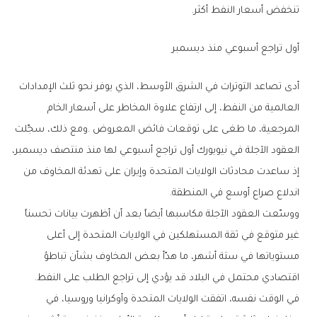
‬تنخفض‭ ‬أسعار‭ ‬النفط‭ ‬أكثر‭.‬
أول‭ ‬تراجع‭ ‬أسبوعي‭ ‬منذ‭ ‬ديسمبر
‬اندلاع‭ ‬صراع‭ ‬أوسع‭ ‬في‭ ‬المنطقة‭.‬
‬اقتصادي‭ ‬محتمل‭ ‬في‭ ‬البلاد‭ ‬قد‭ ‬يؤدي‭ ‬إلى‭ ‬تراجع‭ ‬الطلب‭ ‬على‭ ‬النفط‭.‬