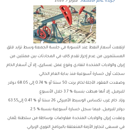
جريدة عالم الاقتصاد
فبراير 7, 2026
‬سجلت‭ ‬أول‭ ‬خسارة‭ ‬أسبوعية‭ ‬منذ‭ ‬بداية‭ ‬العام‭ ‬الحالي‭.‬
‬للبرميل،‭ ‬إلا‭ ‬أنها‭ ‬هبطت‭ ‬بنسبة‭ ‬3‭.‬7‭ % ‬خلال‭ ‬الأسبوع‭.‬
وزاد‭ ‬خام‭ ‬غرب‭ ‬تكساس‭ ‬الوسيط‭ ‬الأميركي‭ ‬26‭ ‬سنتا‭ ‬أو‭ ‬0‭.‬41‭ % ‬إلى‭ ‬63.55‭
‬دولار‭ ‬للبرميل،‭ ‬فيما‭ ‬سجل‭ ‬خسارة‭ ‬أسبوعية‭ ‬بنسبة‭ ‬2‭.‬5‭ %.‬
‬في‭ ‬مسعى‭ ‬لتجاوز‭ ‬الأزمة‭ ‬المتعلقة‭ ‬بالبرنامج‭ ‬النووي‭ ‬الإيراني‭.‬