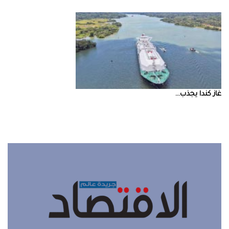
غاز‭ ‬كندا‭ ‬يجذب‭ ...