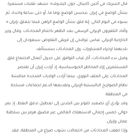
‬يسوء‭ ‬في‭ ‬اليوم‭ ‬التالي‭. ‬إنه‭ ‬قلق‭ ‬بشأن‭ ‬الوضع‭ ‬الراهن‭ ‬فيما‭ ‬يتعلق‭ ‬بإيران‮»‬‭.‬
‬بلديهما‭ ‬لإجراء‭ ‬المشاورات،‭ ‬وإن‭ ‬المحادثات‭ ‬ستستأنف‭.‬
‬في‭ ‬المنطقة‭.‬
‬عمان‭ ‬وإيران‭.‬