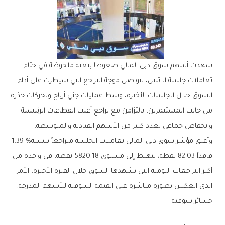
‬وانخفاض‭ ‬جماعي‭ ‬لعدد‭ ‬كبير‭ ‬من‭ ‬الأسهم‭ ‬القيادية‭ ‬والمتوسطة‭.‬
وأغلق‭ ‬مؤشر‭ ‬سوق‭ ‬دبي‭ ‬المالي‭ ‬تعاملات‭ ‬الجلسة‭ ‬متراجعاً‭ ‬بنسبة‭ ‬1‭.‬39‭ %
‬الذي‭ ‬انعكس‭ ‬بصورة‭ ‬مباشرة‭ ‬على‭ ‬القيمة‭ ‬السوقية‭ ‬للأسهم‭ ‬المدرجة‭.‬
خسائر‭ ‬سوقية