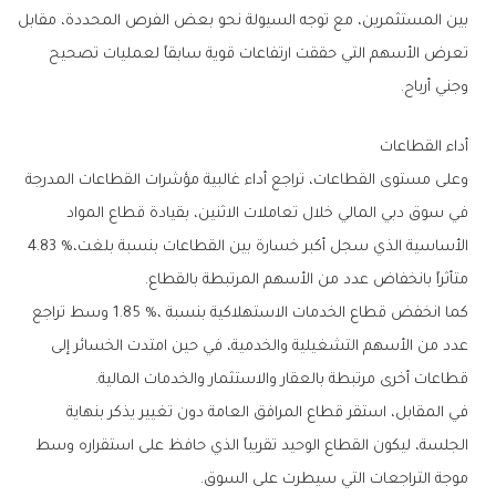
‬وجني‭ ‬أرباح‭.‬
أداء‭ ‬القطاعات
‬الأساسية‭ ‬الذي‭ ‬سجل‭ ‬أكبر‭ ‬خسارة‭ ‬بين‭ ‬القطاعات‭ ‬بنسبة‭ ‬بلغت‭ ‬4‭.‬83‭ %‬،‭
‬متأثراً‭ ‬بانخفاض‭ ‬عدد‭ ‬من‭ ‬الأسهم‭ ‬المرتبطة‭ ‬بالقطاع‭.‬
‬قطاعات‭ ‬أخرى‭ ‬مرتبطة‭ ‬بالعقار‭ ‬والاستثمار‭ ‬والخدمات‭ ‬المالية‭.‬
‬موجة‭ ‬التراجعات‭ ‬التي‭ ‬سيطرت‭ ‬على‭ ‬السوق‭.‬