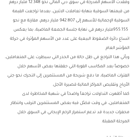
‬المؤشر‭ ‬العام‭.‬
‬الأرباح‭ ‬وتقليص‭ ‬المراكز‭ ‬المالية‭ ‬قصيرة‭ ‬الأجل‭.‬
‬المرحلة‭ ‬المقبلة‭.‬