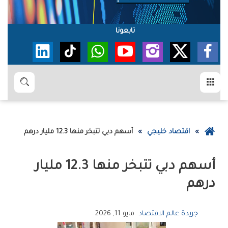
تابعونا
القائمة
بحث
عودة
اقتصاد خليجي
أسهم‭ ‬دبي‭ ‬تتبخر‭ ‬منها‭ ‬12‭.‬3‭ ‬مليار‭ ‬درهم
إلى
الصفحة
الرئيسية
‬درهم
جريدة عالم الاقتصاد
مايو 11, 2026