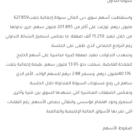
سيولة‭ ‬التداول
واستقطبت‭ ‬أسهم‭ ‬سوق‭ ‬دبي‭ ‬المالي‭ ‬سيولة‭ ‬إجمالية‭ ‬بلغت‭ ‬627‭.‬859‭
‬رغم‭ ‬التراجع‭ ‬الجماعي‭ ‬الذي‭ ‬طغى‭ ‬على‭ ‬الجلسة‭.‬
‬ساهم‭ ‬في‭ ‬رفع‭ ‬مستويات‭ ‬السيولة‭ ‬المتداولة‭ ‬خلال‭ ‬الجلسة‭.‬
‬التي‭ ‬تمر‭ ‬بها‭ ‬الأسواق‭ ‬المالية‭ ‬الإقليمية‭ ‬والعالمية‭.‬
ضغوط‭ ‬الأسهم