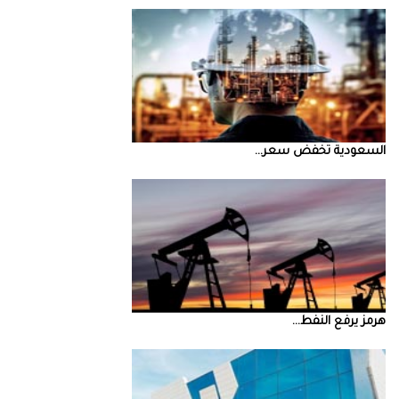
السعودية‭ ‬تخفض‭ ‬سعر‭ ...
‮‬هرمز‮‬‭ ‬يرفع‭ ‬النفط‭ ...