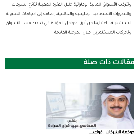
‬وتحركات‭ ‬المستثمرين‭ ‬خلال‭ ‬المرحلة‭ ‬القادمة‭.‬
مقالات ذات صلة
حوكمة‭ ‬الشركات‭.. ‬قواعد‭ ...