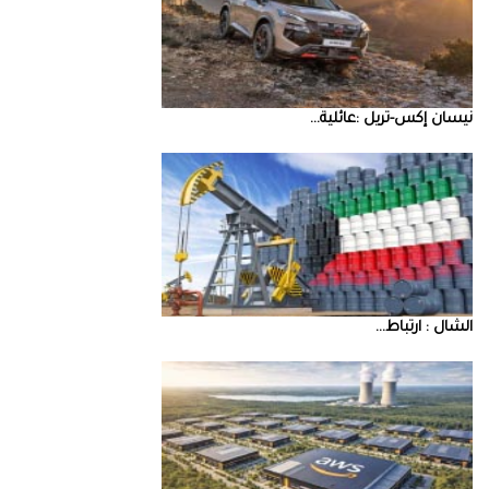
نيسان‭ ‬إكس‭-‬تريل‭: ‬عائلية‭ ...
‮‬الشال‮ ‬‭: ‬ارتباط‭ ...