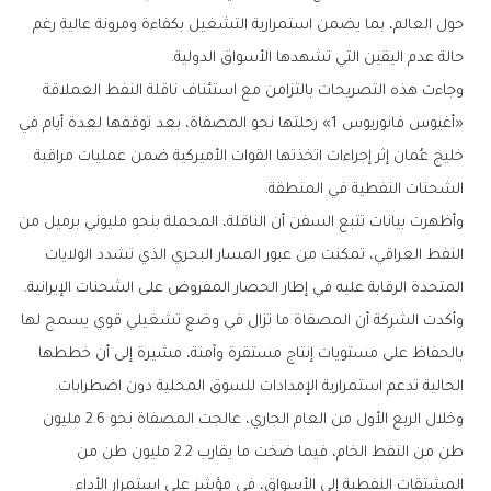
حول العالم، بما يضمن استمرارية التشغيل بكفاءة ومرونة عالية رغم
حالة عدم اليقين التي تشهدها الأسواق الدولية.
وجاءت هذه التصريحات بالتزامن مع استئناف ناقلة النفط العملاقة
«أغيوس فانوريوس 1» رحلتها نحو المصفاة، بعد توقفها لعدة أيام في
خليج عُمان إثر إجراءات اتخذتها القوات الأميركية ضمن عمليات مراقبة
الشحنات النفطية في المنطقة.
وأظهرت بيانات تتبع السفن أن الناقلة، المحملة بنحو مليوني برميل من
النفط العراقي، تمكنت من عبور المسار البحري الذي تشدد الولايات
المتحدة الرقابة عليه في إطار الحصار المفروض على الشحنات الإيرانية.
وأكدت الشركة أن المصفاة ما تزال في وضع تشغيلي قوي يسمح لها
بالحفاظ على مستويات إنتاج مستقرة وآمنة، مشيرة إلى أن خططها
الحالية تدعم استمرارية الإمدادات للسوق المحلية دون اضطرابات.
وخلال الربع الأول من العام الجاري، عالجت المصفاة نحو 2.6 مليون
طن من النفط الخام، فيما ضخت ما يقارب 2.2 مليون طن من
المشتقات النفطية إلى الأسواق، في مؤشر على استمرار الأداء