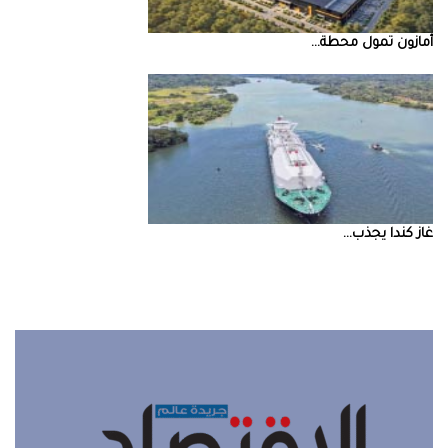
أمازون‭ ‬تمول‭ ‬محطة‭ ...
غاز‭ ‬كندا‭ ‬يجذب‭ ...