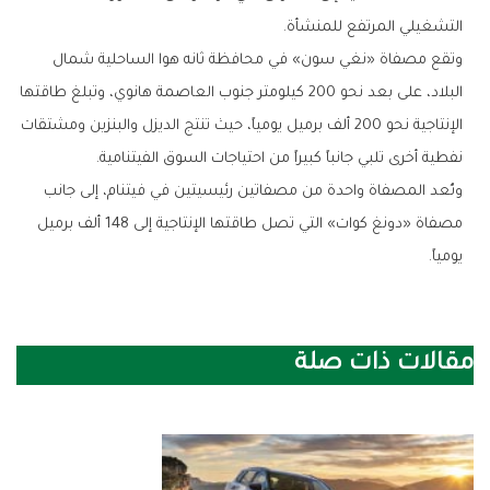
التشغيلي المرتفع للمنشأة.
وتقع مصفاة «نغي سون» في محافظة ثانه هوا الساحلية شمال
البلاد، على بعد نحو 200 كيلومتر جنوب العاصمة هانوي، وتبلغ طاقتها
الإنتاجية نحو 200 ألف برميل يومياً، حيث تنتج الديزل والبنزين ومشتقات
نفطية أخرى تلبي جانباً كبيراً من احتياجات السوق الفيتنامية.
وتُعد المصفاة واحدة من مصفاتين رئيسيتين في فيتنام، إلى جانب
مصفاة «دونغ كوات» التي تصل طاقتها الإنتاجية إلى 148 ألف برميل
يومياً.
مقالات ذات صلة