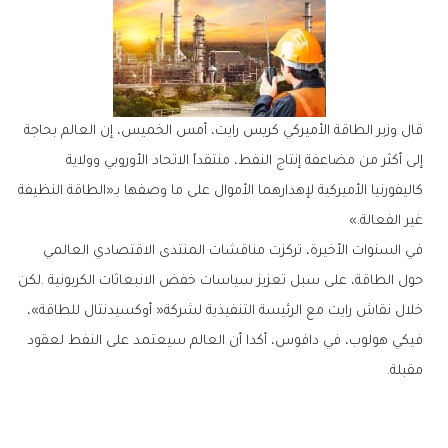
‬غير‭ ‬الفعالة‮»‬‭.‬
‬مقبلة‭.‬