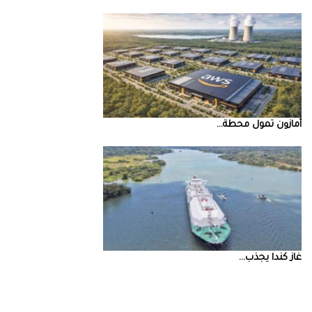
أمازون‭ ‬تمول‭ ‬محطة‭ ...
غاز‭ ‬كندا‭ ‬يجذب‭ ...