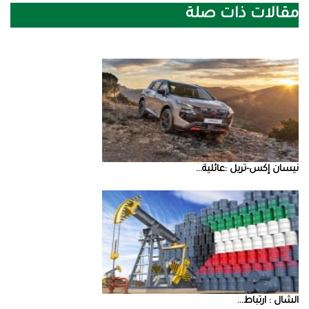
مقالات ذات صلة
نيسان‭ ‬إكس‭-‬تريل‭: ‬عائلية‭ ...
‮‬الشال‮ ‬‭: ‬ارتباط‭ ...