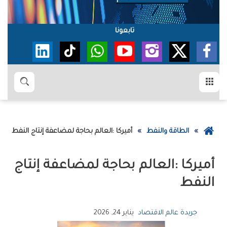
تابعونا
القائمة
بحث
عودة
الطاقة والنفط
أميركا‭: ‬العالم‭ ‬بحاجة‭ ‬لمضاعفة‭ ‬إنتاج‭ ‬النفط
إلى
الصفحة
الرئيسية
‬النفط
جريدة عالم الاقتصاد
يناير 24, 2026