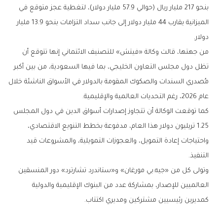
بنحو 217 مليار ريال (حوالي 57.9 مليار دولار)، لتغطية عجز متوقع في
الميزانية يقارب 44 مليار دولار إلى جانب سداد التزامات بنحو 13.9 مليار
دولار.
من جهتها، قالت وكالة «فيتش» للتصنيف الائتماني إنها تتوقع أن
تظل دول مجلس التعاون الخليجي، بما فيها السعودية، من بين أكبر
مُصدري السندات والصكوك المقومة بالدولار في الأسواق الناشئة خلال
عام 2026، رغم التحديات العالمية والإقليمية.
كما توقعت الوكالة أن تتجاوز إصدارات أسواق الدين في دول المجلس
1.25 تريليون دولار هذا العام، مدفوعة بخطط التنويع الاقتصادي،
واحتياجات إعادة التمويل، والعجوزات التمويلية، والمشروعات قيد
التنفيذ.
وتولى كل من «جيه.بي مورغان» و«ستاندرد تشارترد» دور المنسقين
العالميين للإصدار، بمشاركة عدد من البنوك الإقليمية والدولية
كمديرين رئيسيين مشتركين ومديري اكتتاب.