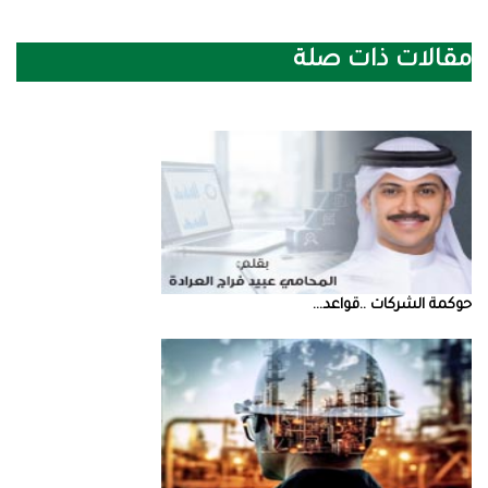
مقالات ذات صلة
حوكمة‭ ‬الشركات‭.. ‬قواعد‭ ...