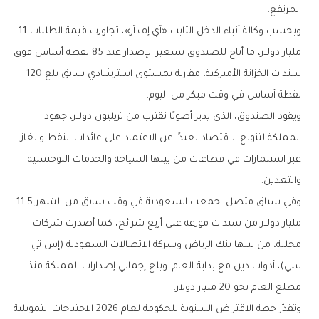
المرتفع.
وبحسب وكالة أنباء الدخل الثابت «آي.إف.آر»، تجاوزت قيمة الطلبات 11
مليار دولار، ما أتاح للصندوق تسعير الإصدار عند 85 نقطة أساس فوق
سندات الخزانة الأميركية، مقارنة بمستوى استرشادي سابق بلغ 120
نقطة أساس في وقت مبكر من اليوم.
ويقود الصندوق، الذي يدير أصولًا تقترب من تريليون دولار، جهود
المملكة لتنويع الاقتصاد بعيدًا عن الاعتماد على عائدات النفط والغاز،
عبر استثمارات في قطاعات من بينها السياحة والخدمات اللوجستية
والتعدين.
وفي سياق متصل، جمعت السعودية في وقت سابق من الشهر 11.5
مليار دولار من سندات موزعة على أربع شرائح، كما أصدرت شركات
محلية، من بينها بنك الرياض وشركة الاتصالات السعودية (إس تي
سي)، أدوات دين مع بداية العام. وبلغ إجمالي إصدارات المملكة منذ
مطلع العام نحو 20 مليار دولار.
وتقدّر خطة الاقتراض السنوية للحكومة لعام 2026 الاحتياجات التمويلية