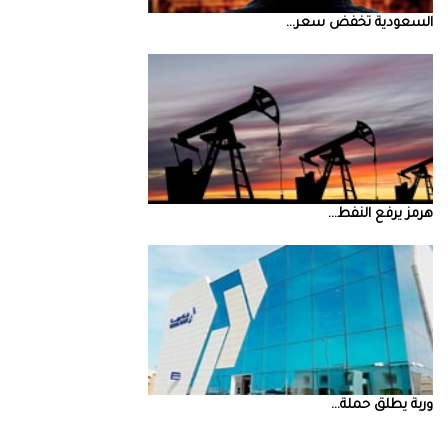
السعودية‭ ‬تخفض‭ ‬سعر‭ ...
‮‬هرمز‮‬‭ ‬يرفع‭ ‬النفط‭ ...
‮‬وربة‮‬‭ ‬يطلق‭ ‬حملة‭ ...