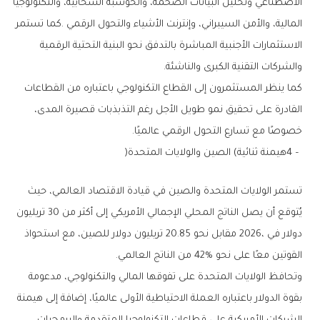
‬والشركات‭ ‬التقنية‭ ‬الكبرى‭ ‬والناشئة‭.‬
‬خصوصًا‭ ‬مع‭ ‬تسارع‭ ‬التحول‭ ‬الرقمي‭ ‬عالميًا‭.‬
4‭ – ‬هيمنة‭ ‬ثنائية‭ (‬الصين‭ ‬والولايات‭ ‬المتحدة‭)‬
‬القوتين‭ ‬معًا‭ ‬على‭ ‬نحو‭ ‬42‭% ‬من‭ ‬الناتج‭ ‬العالمي‭.‬