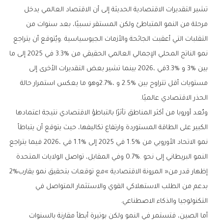
‬الحذر‭ ‬الاقتصادي‭ ‬عالميًا‭.‬
‬إظهار‭ ‬قدر‭ ‬من‭ ‬‮«‬المرونة‭ ‬الاقتصادية‮»‬‭ ‬مع‭ ‬توقعات‭ ‬بتحقيق‭ ‬نمو‭ ‬يقارب‭ ‬2%‭
‬التكنولوجيا‭ ‬والذكاء‭ ‬الاصطناعي‭.‬