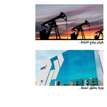
‮‬هرمز‮‬‭ ‬يرفع‭ ‬النفط‭ ...
‮‬وربة‮‬‭ ‬يطلق‭ ‬حملة‭ ...