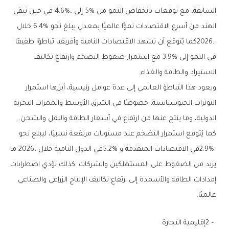
‬الاستيراد‭ ‬والطاقة‭ ‬والغذاء‭.‬
‬الدولية،‭ ‬وما‭ ‬ينتج‭ ‬عنها‭ ‬من‭ ‬ارتفاع‭ ‬في‭ ‬أسعار‭ ‬الطاقة‭ ‬والنقل‭ ‬والشحن‭.
‬عالميًا‭.‬
2‭ – ‬إقليمية‭ ‬التجارة