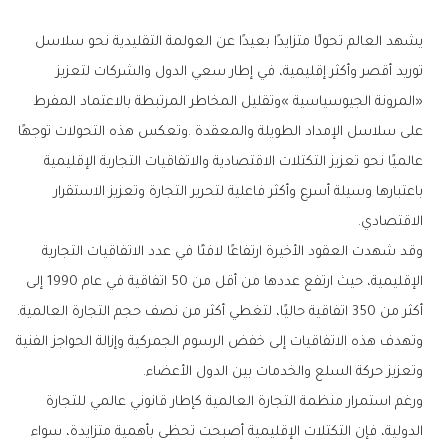
‬الاقتصادي‭.‬
‬أكثر‭ ‬من‭ ‬350‭ ‬اتفاقية‭ ‬حاليًا،‭ ‬لتغطي‭ ‬أكثر‭ ‬من‭ ‬نصف‭ ‬حجم‭ ‬التجارة‭ ‬العالمية‭.
‬وتعزيز‭ ‬حركة‭ ‬السلع‭ ‬والخدمات‭ ‬بين‭ ‬الدول‭ ‬الأعضاء‭.‬