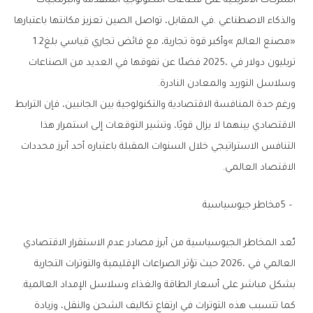
‬‮«‬مصنع‭ ‬العالم‮»‬‭ ‬وأكبر‭ ‬قوة‭ ‬تجارية،‭ ‬مع‭ ‬فائض‭ ‬تجاري‭ ‬قياسي‭ ‬بلغ‭ ‬1‭.‬2‭
‬وسلاسل‭ ‬التوريد‭ ‬والمعادن‭ ‬النادرة‭.‬
‬الاقتصاد‭ ‬العالمي‭.‬
5‭ – ‬مخاطر‭ ‬جيوسياسية
‬بشكل‭ ‬مباشر‭ ‬على‭ ‬أسعار‭ ‬الطاقة‭ ‬والغذاء‭ ‬وسلاسل‭ ‬الإمداد‭ ‬العالمية‭.