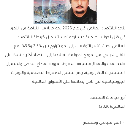
‬الجيوسياسية‭ ‬التي‭ ‬تلقي‭ ‬بظلالها‭ ‬على‭ ‬الأسواق‭ ‬العالمية‭.‬
أبرز‭ ‬اتجاهات‭ ‬الاقتصاد‭ ‬
العالمي‭ (‬2026‭):‬
1‭ – ‬نمو‭ ‬متباطئ‭ ‬ومستقر‭:‬