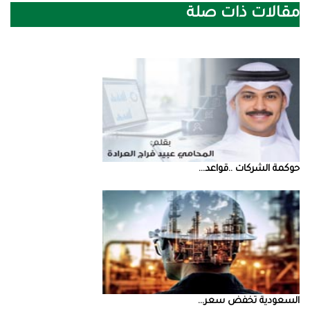
مقالات ذات صلة
حوكمة‭ ‬الشركات‭.. ‬قواعد‭ ...
السعودية‭ ‬تخفض‭ ‬سعر‭ ...