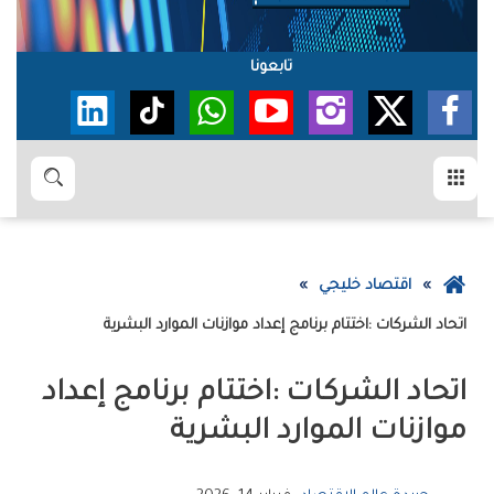
تابعونا
القائمة
بحث
عودة
اقتصاد خليجي
إلى
‮‬اتحاد‭ ‬الشركات‮‬‭: ‬اختتام‭ ‬برنامج‭ ‬إعداد‭ ‬موازنات‭ ‬الموارد‭ ‬البشرية
الصفحة
الرئيسية
‬موازنات‭ ‬الموارد‭ ‬البشرية