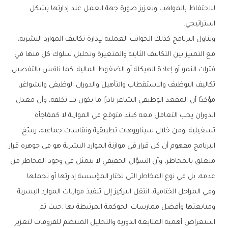
‬استراتيجي‭.‬
‬عدمه،‭ ‬بل‭ ‬في‭ ‬نوع‭ ‬المخاطر‭ ‬التي‭ ‬تختار‭ ‬المؤسسة‭ ‬إدارتها‭ ‬أو‭ ‬تحملها‭.‬