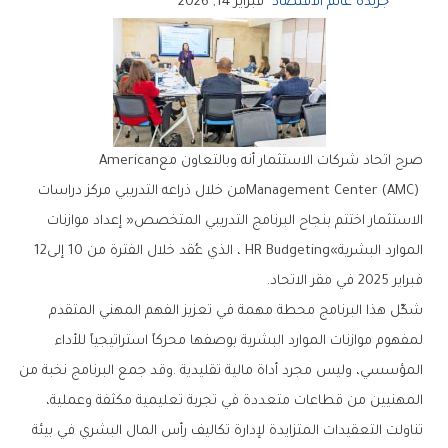
جريدة عالم الاقتصاد
فبراير 14, 2026
صرح‭ ‬اتحاد‭ ‬شركات‭ ‬الاستثمار‭ ‬أنه‭ ‬وبالتعاون‭ ‬مع‭ ‬American
‬الموارد‭ ‬البشرية‭ ‬HR Budgeting‮»‬،‭ ‬الذي‭ ‬عُقد‭ ‬خلال‭ ‬الفترة‭ ‬من‭ ‬10‭ ‬إلى‭ ‬12‭
‬فبراير‭ ‬2025‭ ‬في‭ ‬مقر‭ ‬الاتحاد‭.‬