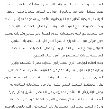
‬المرتبطة‭ ‬بقرارات‭ ‬الاستثمار‭ ‬في‭ ‬رأس‭ ‬المال‭ ‬البشري‭.‬