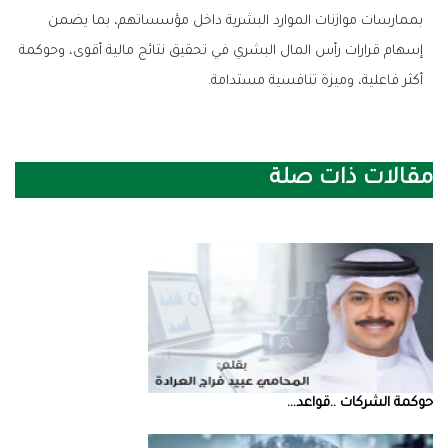
‬أكثر‭ ‬فاعلية،‭ ‬وميزة‭ ‬تنافسية‭ ‬مستدامة‭.‬
مقالات ذات صلة
حوكمة‭ ‬الشركات‭.. ‬قواعد‭ ...