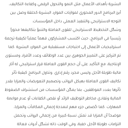
‬التوجه‭ ‬الاستراتيجي‭ ‬والتنفيذ‭ ‬العملي‭ ‬داخل‭ ‬المؤسسات‭.‬