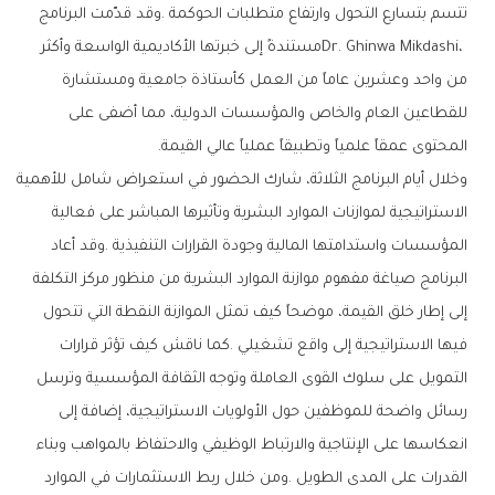
‬المحتوى‭ ‬عمقاً‭ ‬علمياً‭ ‬وتطبيقاً‭ ‬عملياً‭ ‬عالي‭ ‬القيمة‭.‬