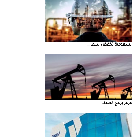
السعودية‭ ‬تخفض‭ ‬سعر‭ ...
‮‬هرمز‮‬‭ ‬يرفع‭ ‬النفط‭ ...