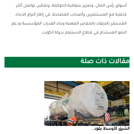
‬النمو‭ ‬المستدام‭ ‬في‭ ‬قطاع‭ ‬الاستثمار‭ ‬بدولة‭ ‬الكويت‭.‬
مقالات ذات صلة
الشرق‭ ‬الأوسط‭ ‬يقود‭ ...