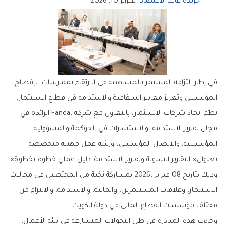
جريدة عالم الاقتصاد
فبراير 10, 2026
‬مختلف‭ ‬مؤسسات‭ ‬القطاع‭ ‬المالي‭ ‬في‭ ‬دولة‭ ‬الكويت‭.‬