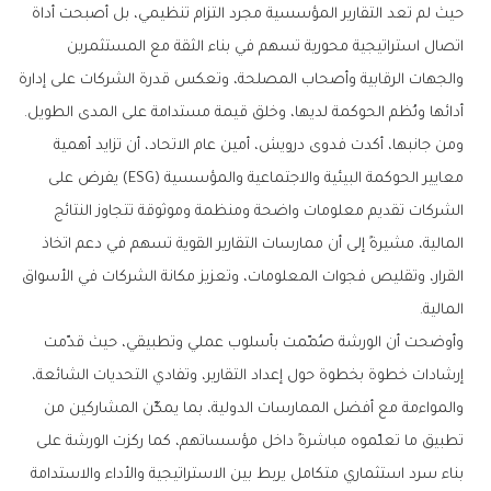
‬أدائها‭ ‬ونُظم‭ ‬الحوكمة‭ ‬لديها،‭ ‬وخلق‭ ‬قيمة‭ ‬مستدامة‭ ‬على‭ ‬المدى‭ ‬الطويل‭.‬
‬المالية‭.‬