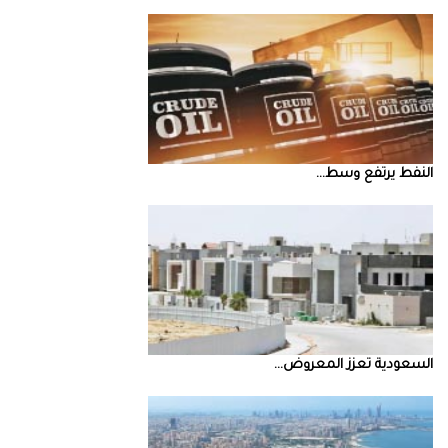
النفط‭ ‬يرتفع‭ ‬وسط‭ ...
السعودية‭ ‬تعزز‭ ‬المعروض‭ ...