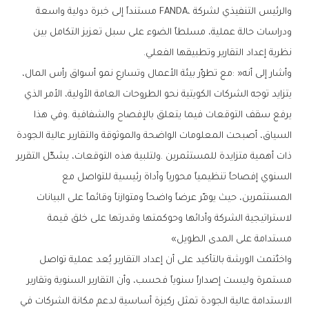
‬نظرية‭ ‬إعداد‭ ‬التقارير‭ ‬وتطبيقها‭ ‬الفعلي‭.‬
‬مستدامة‭ ‬على‭ ‬المدى‭ ‬الطويل‮»‬