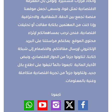
واتخاذ قرارات مستنيرة. ونؤمن بأن المعرفة
الاقتصادية تمثل قوة، ونسعى لجعل موقعنا
منصة تجمع بين الدقة، الشفافية، والاحترافية.
وإذا كنت من المهتمين بكتابة مقالات أو تحليلات
اقتصادية، فنحن نرحب بمساهماتكم لإثراء
محتوى الموقع. يمكنكم مراسلتنا على البريد
الإلكتروني لإرسال مقالاتكم، والانضمام إلى شبكة
كتابنا، لتكونوا جزءاً من الحوار الاقتصادي، ونبض
الأخبار المالية. تابعونا دائماً لتبقوا على اطلاع بكل
جديد، ولتكونوا جزءاً من تجربة اقتصادية متكاملة
وغنية بالمعلومات.
تابعونا