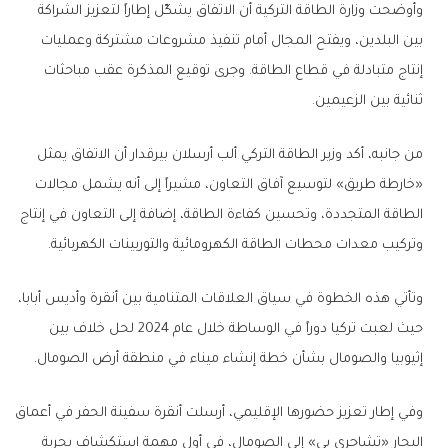
وأوضحت وزارة الطاقة التركية أن الاتفاق يشكّل إطاراً لتعزيز الشراكة
بين البلدين، ويفتح المجال أمام تنفيذ مشروعات مشتركة وعمليات
إنتاج متبادلة في قطاع الطاقة. وجرى توقيع المذكرة عقب مباحثات
ثنائية بين الزعيمين.
من جانبه، أكد وزير الطاقة التركي ألب أرسلان بيرقدار أن الاتفاق يمثل
«خارطة طريق» لتوسيع آفاق التعاون، مشيراً إلى أنه يشمل مجالات
الطاقة المتجددة، وتحسين كفاءة الطاقة، إضافة إلى التعاون في إنتاج
وتركيب معدات محطات الطاقة الكهرومائية والتوربينات الكهربائية.
وتأتي هذه الخطوة في سياق العلاقات المتنامية بين أنقرة وأديس أبابا،
حيث لعبت تركيا دوراً في الوساطة خلال عام 2024 لحل خلاف بين
إثيوبيا والصومال بشأن خطة إنشاء ميناء في منطقة أرض الصومال.
وفي إطار تعزيز حضورها الإقليمي، أرسلت أنقرة سفينة الحفر في أعماق
البحار «تشاجري بي» إلى الصومال، في أول مهمة استكشاف بحرية