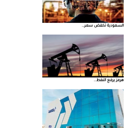
السعودية‭ ‬تخفض‭ ‬سعر‭ ...
‮‬هرمز‮‬‭ ‬يرفع‭ ‬النفط‭ ...