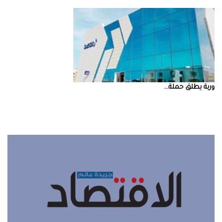
‮‬وربة‮‬‭ ‬يطلق‭ ‬حملة‭ ...