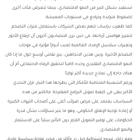
‬لضغوط‭ ‬متزايدة‭ ‬وتراجع‭ ‬في‭ ‬مستويات‭ ‬المعيشة‭.‬
‬هناك‭ ‬حاجة‭ ‬إلى‭ ‬نماذج‭ ‬جديدة‭ ‬أكثر‭ ‬توازناً‭.‬
‬والنمو‭ ‬الاقتصادي‭.‬