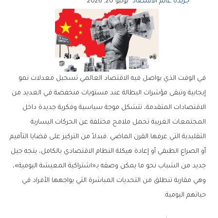
جريدة عالم الاقتصاد
يونيو 20, 2026
‬حياتهم‭ ‬اليومية‭.‬