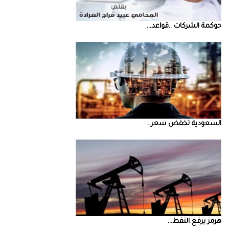
حوكمة‭ ‬الشركات‭.. ‬قواعد‭ ...
السعودية‭ ‬تخفض‭ ‬سعر‭ ...
‮‬هرمز‮‬‭ ‬يرفع‭ ‬النفط‭ ...