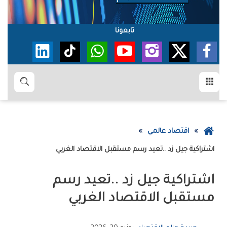
تابعونا
القائمة
بحث
عودة
اقتصاد عالمي
إلى
‮‬اشتراكية‭ ‬جيل‭ ‬زد‮‬‭.. ‬تعيد‭ ‬رسم‭ ‬مستقبل‭ ‬الاقتصاد‭ ‬الغربي
الصفحة
الرئيسية
‬مستقبل‭ ‬الاقتصاد‭ ‬الغربي