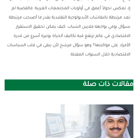
‬الاقتصادية‭ ‬خلال‭ ‬السنوات‭ ‬المقبلة‭.‬
مقالات ذات صلة