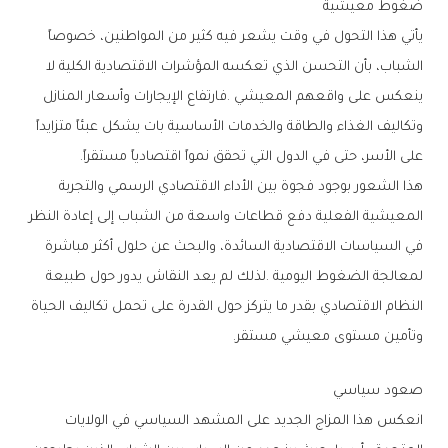
ضغوط‭ ‬معيشية
‬على‭ ‬الأسر،‭ ‬حتى‭ ‬في‭ ‬الدول‭ ‬التي‭ ‬تحقق‭ ‬نمواً‭ ‬اقتصادياً‭ ‬مستقراً‭.‬
‬وتأمين‭ ‬مستوى‭ ‬معيشي‭ ‬مستقر‭.‬
صعود‭ ‬سياسي