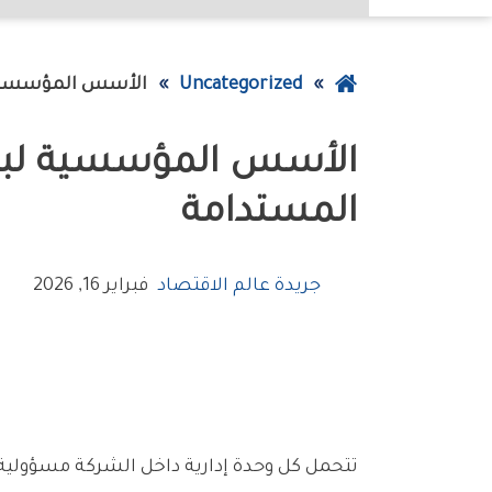
عودة
Uncategorized
الأسس‭ ‬المؤسسية‭ ‬لبناء‭ ‬استراتيجية‭ ‬وحدة‭ ‬الأعمال‭ ‬وتحقيق‭ ‬القيمة‭ ‬المستدامة
إلى
الصفحة
الرئيسية
‬المستدامة
جريدة عالم الاقتصاد
فبراير 16, 2026