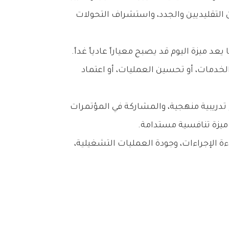
كما‭ ‬أن‭ ‬الحفاظ‭ ‬على‭ ‬الميزة‭ ‬التنافسية‭ ‬لا‭ ‬يتحقق‭ ‬دون‭ ‬استثمار‭ ‬منظم‭ ‬في‭ ‬الابتكار‭. ‬فالأسواق‭ ‬لا‭ ‬تثبت‭ ‬على‭ ‬حال،‭ ‬وما‭ ‬يعد‭ ‬ميزة‭ ‬اليوم‭ ‬قد‭ ‬يصبح‭ ‬معياراً‭ ‬عادياً‭ ‬غداً‭.