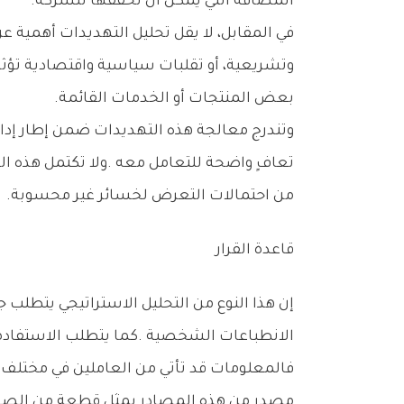
‬المضافة‭ ‬التي‭ ‬يمكن‭ ‬أن‭ ‬تحققها‭ ‬للشركة‭.‬
‬بعض‭ ‬المنتجات‭ ‬أو‭ ‬الخدمات‭ ‬القائمة‭.‬
‬من‭ ‬احتمالات‭ ‬التعرض‭ ‬لخسائر‭ ‬غير‭ ‬محسوبة‭.‬
قاعدة‭ ‬القرار
‬الانطباعات‭ ‬الشخصية‭. ‬كما‭ ‬يتطلب‭ ‬الاستفادة‭ ‬من‭ ‬وحدات‭ ‬البحث‭ ‬والتطوير‭ ‬–‭ ‬إن‭ ‬وجدت‭ ‬–‭ ‬ومن‭ ‬مختلف‭ ‬قنوات‭ ‬التغذية‭ ‬الراجعة‭ ‬داخل‭ ‬الشركة‭ ‬وخارجها‭.‬
‬مصدر‭ ‬من‭ ‬هذه‭ ‬المصادر‭ ‬يمثل‭ ‬قطعة‭ ‬من‭ ‬الصورة‭ ‬الكلية‭ ‬التي‭ ‬يجب‭ ‬أن‭ ‬تتكامل‭ ‬قبل‭ ‬اتخاذ‭ ‬القرار‭.‬