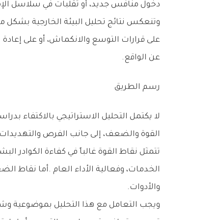
‬دخول‭ ‬منافس‭ ‬جديد،‭ ‬أو‭ ‬تقلبات‭ ‬في‭ ‬سلاسل‭ ‬الإمداد،‭ ‬قد‭ ‬يفرض‭ ‬إعادة‭ ‬ترتيب‭ ‬الأولويات‭ ‬أو‭ ‬تعديل‭ ‬الخطط‭ ‬التشغيلية‭.‬
‬عن‭ ‬الواقع‭.‬
رسم‭ ‬الطريق
‬القوة‭ ‬والضعف،‭ ‬إلى‭ ‬جانب‭ ‬الفرص‭ ‬والتهديدات،‭ ‬كأداة‭ ‬أساسية‭ ‬لفهم‭ ‬القدرات‭ ‬الحقيقية‭ ‬للوحدة‭.‬
‬والأدوات‭.‬