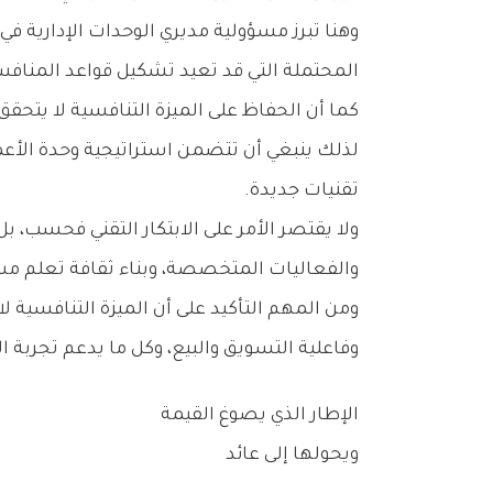
‬المحتملة‭ ‬التي‭ ‬قد‭ ‬تعيد‭ ‬تشكيل‭ ‬قواعد‭ ‬المنافسة‭.‬
‬تقنيات‭ ‬جديدة‭.‬
‬والفعاليات‭ ‬المتخصصة،‭ ‬وبناء‭ ‬ثقافة‭ ‬تعلم‭ ‬مستمر‭ ‬داخل‭ ‬الشركة‭. ‬فالكفاءة‭ ‬البشرية‭ ‬هي‭ ‬الحامل‭ ‬الحقيقي‭ ‬لأي‭ ‬ميزة‭ ‬تنافسية‭ ‬مستدامة‭.‬
‬وفاعلية‭ ‬التسويق‭ ‬والبيع،‭ ‬وكل‭ ‬ما‭ ‬يدعم‭ ‬تجربة‭ ‬العميل‭ ‬ويعزز‭ ‬صورة‭ ‬الشركة‭ ‬في‭ ‬السوق‭.‬
الإطار‭ ‬الذي‭ ‬يصوغ‭ ‬القيمة‭ ‬
ويحولها‭ ‬إلى‭ ‬عائد