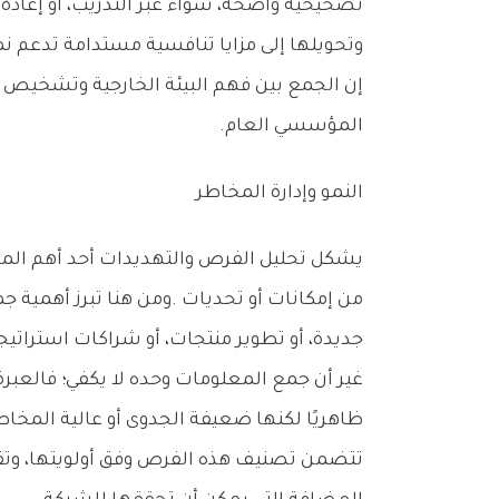
‬وتحويلها‭ ‬إلى‭ ‬مزايا‭ ‬تنافسية‭ ‬مستدامة‭ ‬تدعم‭ ‬نمو‭ ‬الشركة‭ ‬وتوسعها‭.‬
‬المؤسسي‭ ‬العام‭.‬
النمو‭ ‬وإدارة‭ ‬المخاطر
‬جديدة،‭ ‬أو‭ ‬تطوير‭ ‬منتجات،‭ ‬أو‭ ‬شراكات‭ ‬استراتيجية،‭ ‬أو‭ ‬تحولات‭ ‬تقنية‭ ‬يمكن‭ ‬استثمارها‭.‬