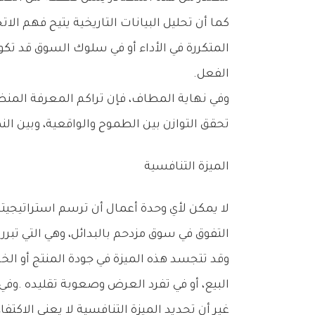
‬الفعل‭.‬
‬تحقق‭ ‬التوازن‭ ‬بين‭ ‬الطموح‭ ‬والواقعية،‭ ‬وبين‭ ‬النمو‭ ‬والاستدامة‭.‬
الميزة‭ ‬التنافسية
‬التفوق‭ ‬في‭ ‬سوق‭ ‬مزدحم‭ ‬بالبدائل،‭ ‬وهي‭ ‬التي‭ ‬تبرر‭ ‬اختيار‭ ‬العملاء‭ ‬لها‭ ‬دون‭ ‬غيرها‭.‬
‬البيع،‭ ‬أو‭ ‬في‭ ‬تفرد‭ ‬العرض‭ ‬وصعوبة‭ ‬تقليده‭. ‬وفي‭ ‬بعض‭ ‬الحالات،‭ ‬قد‭ ‬تكون‭ ‬الميزة‭ ‬في‭ ‬سرعة‭ ‬الاستجابة،‭ ‬أو‭ ‬في‭ ‬مرونة‭ ‬العمليات،‭ ‬أو‭ ‬في‭ ‬تجربة‭ ‬العميل‭ ‬المتكاملة‭.‬