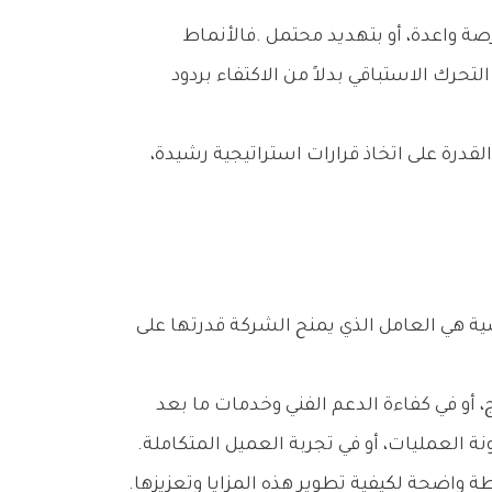
غير‭ ‬أن‭ ‬تحديد‭ ‬الميزة‭ ‬التنافسية‭ ‬لا‭ ‬يعني‭ ‬الاكتفاء‭ ‬برصد‭ ‬نقاط‭ ‬القوة‭ ‬القائمة،‭ ‬بل‭ ‬يتطلب‭ ‬قدرة‭ ‬تحليلية‭ ‬لرسم‭ ‬خريطة‭ ‬واضحة‭ ‬لكيفية‭ ‬تطوير‭ ‬هذه‭ ‬المزايا‭ ‬وتعزيزها‭.