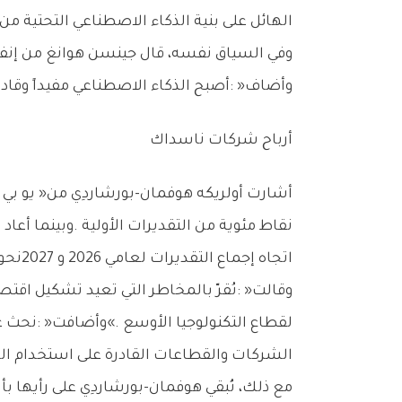
‬الهائل‭ ‬على‭ ‬بنية‭ ‬الذكاء‭ ‬الاصطناعي‭ ‬التحتية‭ ‬من‭ ‬قبل‭ ‬مقدمي‭ ‬الخدمات‭ ‬السحابية‭ ‬الضخمة‮»‬‭.‬
‬وأضاف‭: ‬‮«‬أصبح‭ ‬الذكاء‭ ‬الاصطناعي‭ ‬مفيداً‭ ‬وقادراً‭ ‬جداً‭. ‬واعتماده‭ ‬بات‭ ‬مرتفعاً‭ ‬بشكل‭ ‬لا‭ ‬يصدق‮»‬‭.‬
أرباح‭ ‬شركات‭ ‬ناسداك
‬اتجاه‭ ‬إجماع‭ ‬التقديرات‭ ‬لعامي‭ ‬2026‭ ‬و2027‭ ‬نحو‭ ‬الارتفاع‭.‬
‬الشركات‭ ‬والقطاعات‭ ‬القادرة‭ ‬على‭ ‬استخدام‭ ‬الذكاء‭ ‬الاصطناعي‭ ‬لتحسين‭ ‬نتائج‭ ‬الأعمال‮»‬‭.‬