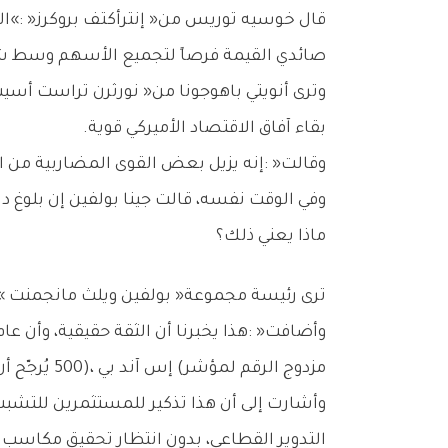
‬صائدي‭ ‬القيمة‭ ‬فرصاً‭ ‬لتجميع‭ ‬الأسهم‭ ‬وسط‭ ‬شعور‭ ‬عام‭ ‬في‭ ‬وول‭ ‬ستريت‭ ‬بأن‭ ‬البيع‭ ‬كان‭ ‬مبالغاً‭ ‬فيه‮»‬‭.‬
‬بقاء‭ ‬آفاق‭ ‬الاقتصاد‭ ‬الأميركي‭ ‬قوية‭.‬
وقالت‭: ‬‮«‬إنه‭ ‬يزيل‭ ‬بعض‭ ‬القوى‭ ‬المضاربية‭ ‬من‭ ‬الأسواق‭. ‬نحن‭ ‬نرى‭ ‬استخدامات‭ ‬الذكاء‭ ‬الاصطناعي‭ ‬تتضح‭ ‬أكثر‭. ‬من‭ ‬منظور‭ ‬كلي،‭ ‬هذا‭ ‬ليس‭ ‬وقت‭ ‬الذعر‮»‬‭.‬
وفي‭ ‬الوقت‭ ‬نفسه،‭ ‬قالت‭ ‬جينا‭ ‬بولفين‭ ‬إن‭ ‬بلوغ‭ ‬داو‭ ‬جونز‭ ‬مستوى‭ ‬50‭ ‬ألف‭ ‬نقطة‭ ‬‮«‬ليس‭ ‬للاحتفال‭ ‬فحسب،‭ ‬بل‭ ‬لتأكيد‭ ‬الرؤية‮»‬‭.‬
ماذا‭ ‬يعني‭ ‬ذلك؟
ترى‭ ‬رئيسة‭ ‬مجموعة‭ ‬‮«‬بولفين‭ ‬ويلث‭ ‬مانجمنت‮»‬‭ ‬أن‭ ‬الأسواق‭ ‬تكيّفت‭ ‬مع‭ ‬معدلات‭ ‬فائدة‭ ‬أعلى‭ ‬ونمو‭ ‬أبطأ‭ ‬وعدم‭ ‬يقين‭ ‬عالمي،‭ ‬ومع‭ ‬ذلك‭ ‬واصلت‭ ‬الارتفاع‭.‬
‬مزدوج‭ ‬الرقم‭ ‬لمؤشر‭ (‬إس‭ ‬آند‭ ‬بي‭ ‬500‭)‬،‭ ‬يُرجّح‭ ‬أن‭ ‬يُكافأ‭ ‬مستثمرو‭ ‬الأسهم‭. ‬لكن‭ ‬المسار‭ ‬لن‭ ‬يكون‭ ‬سلساً‭. ‬فالتقلبات‭ ‬متوقعة‮»‬‭.‬
‬التدوير‭ ‬القطاعي،‭ ‬بدون‭ ‬انتظار‭ ‬تحقيق‭ ‬مكاسب‭ ‬متواصلة‭ ‬على‭ ‬طول‭ ‬الخط‭.‬