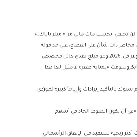
بغض‭ ‬النظر‭ ‬عن‭ ‬تطور‭ ‬الأحداث،‭ ‬فإن‭ ‬القضايا‭ ‬المحيطة‭ ‬بشركات‭ ‬البرمجيات‭-‬وربحية‭ ‬صناعة‭ ‬الذكاء‭ ‬الاصطناعي‭-‬لن‭ ‬تختفي،‭ ‬بحسب‭ ‬مات‭ ‬مالي‭ ‬من‭ ‬‮«‬ميلر‭ ‬تاباك‮»‬‭.