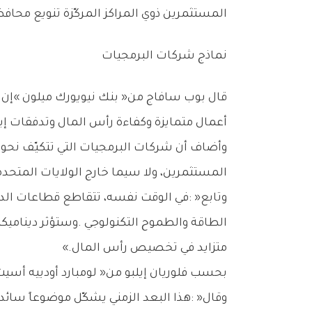
‬المستثمرين‭ ‬ذوي‭ ‬المراكز‭ ‬المركّزة‭ ‬تنويع‭ ‬محافظهم‭.‬
نماذج‭ ‬شركات‭ ‬البرمجيات
‬أعمال‭ ‬متمايزة‭ ‬وكفاءة‭ ‬رأس‭ ‬المال‭ ‬وتدفقات‭ ‬إيرادات‭ ‬مستدامة‭.‬
‬المستثمرين،‭ ‬ولا‭ ‬سيما‭ ‬خارج‭ ‬الولايات‭ ‬المتحدة‭ ‬حيث‭ ‬التقييمات‭ ‬أكثر‭ ‬جاذبية‭.‬
‬متزايد‭ ‬في‭ ‬تخصيص‭ ‬رأس‭ ‬المال‮»‬‭.‬
بحسب‭ ‬فلوريان‭ ‬إيلبو‭ ‬من‭ ‬‮«‬لومبارد‭ ‬أودييه‭ ‬أسيت‭ ‬مانجمنت‮»‬،‭ ‬فإن‭ ‬القضية‭ ‬ليست‭ ‬ما‭ ‬إذا‭ ‬كان‭ ‬الذكاء‭ ‬الاصطناعي‭ ‬سيكون‭ ‬مربحاً،‭ ‬بل‭ ‬متى‭ ‬ستتحقق‭ ‬تلك‭ ‬الأرباح‭.‬