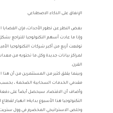
الإنفاق‭ ‬على‭ ‬الذكاء‭ ‬الاصطناعي
‬وإذا‭ ‬ما‭ ‬عادت‭ ‬أسهم‭ ‬التكنولوجيا‭ ‬للتراجع‭ ‬بشكل‭ ‬ملموس‭ ‬خلال‭ ‬الأسبوع‭ ‬أو‭ ‬الأسبوعين‭ ‬المقبلين،‭ ‬فستظل‭ ‬هناك‭ ‬مخاطر‭ ‬ذات‭ ‬شأن‭ ‬على‭ ‬القطاع،‭ ‬على‭ ‬حد‭ ‬قوله‭.‬
‬القرن‭.‬
‬مقدمي‭ ‬الخدمات‭ ‬السحابية‭ ‬الضخمة‭ ‬،‭ ‬بحسب‭ ‬إد‭ ‬يارديني،‭ ‬مؤسس‭ ‬شركة‭ ‬الأبحاث‭ ‬التي‭ ‬تحمل‭ ‬اسمه‭.‬
‬التكنولوجيا‭ ‬هذا‭ ‬الأسبوع‭ ‬بداية‭ ‬‮«‬انهيار‭ ‬لقطاع‭ ‬التكنولوجيا‮»‬‭.‬