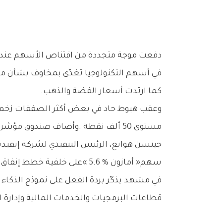
‬كما‭ ‬ارتدت‭ ‬أسعار‭ ‬الفضة‭ ‬والذهب‭.‬
‬سهم‭ ‬‮«‬أمازون‮»‬‭ ‬5‭.‬6‭ %‬‭ ‬على‭ ‬خلفية‭ ‬خطط‭ ‬إنفاق‭ ‬بقيمة‭ ‬200‭ ‬مليار‭ ‬دولار‭ ‬على‭ ‬هذه‭ ‬التقنية‭.‬
‬قطاعات‭ ‬البرمجيات‭ ‬والخدمات‭ ‬المالية‭ ‬وإدارة‭ ‬الأصول،‭ ‬امتد‭ ‬أثرها‭ ‬إلى‭ ‬السوق‭ ‬الأوسع‭ ‬في‭ ‬وقت‭ ‬سابق‭ ‬من‭ ‬هذا‭ ‬الأسبوع‭.‬