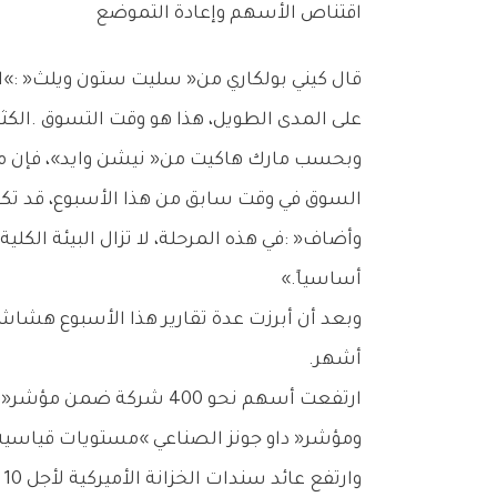
اقتناص‭ ‬الأسهم‭ ‬وإعادة‭ ‬التموضع
‬على‭ ‬المدى‭ ‬الطويل،‭ ‬هذا‭ ‬هو‭ ‬وقت‭ ‬التسوق‭. ‬الكثير‭ ‬معروض‭ ‬للبيع‭ ‬بأسعار‭ ‬معقولة‮»‬‭.‬
‬السوق‭ ‬في‭ ‬وقت‭ ‬سابق‭ ‬من‭ ‬هذا‭ ‬الأسبوع،‭ ‬قد‭ ‬تكون‭ ‬‮«‬مقلقة‮»‬،‭ ‬لكنها‭ ‬‮«‬أحداث‭ ‬معايرة‭ ‬طبيعية‭ ‬وصحية‮»‬،‭ ‬مذكّراً‭ ‬بالمثل‭ ‬القائل‭: ‬‮«‬الأشجار‭ ‬لا‭ ‬تنمو‭ ‬حتى‭ ‬السماء‮»‬‭.‬
‬أساسياً‮»‬‭.‬
‬أشهر‭.‬
‬ومؤشر‭ ‬‮«‬داو‭ ‬جونز‭ ‬الصناعي‮»‬‭ ‬مستويات‭ ‬قياسية‭. ‬وصعد‭ ‬مؤشر‭ ‬‮«‬راسل‭ ‬2000‮»‬‭ ‬بنسبة‭ ‬3‭.‬6‭ %. ‬وفي‭ ‬حين‭ ‬ارتفع‭ ‬‮«‬ناسداك‭ ‬100‮»‬‭ ‬بنسبة‭ ‬2‭.‬1‭ %.‬
وارتفع‭ ‬عائد‭ ‬سندات‭ ‬الخزانة‭ ‬الأميركية‭ ‬لأجل‭ ‬10‭ ‬سنوات‭ ‬بنقطتي‭ ‬أساس‭ ‬إلى‭ ‬4‭.‬20‭ %. ‬وتراجع‭ ‬الدولار‭ ‬0‭.‬4‭ %. ‬