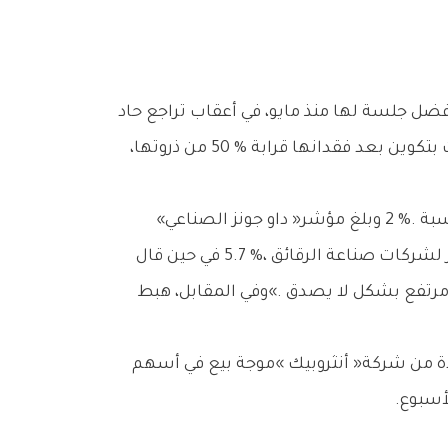
وعقب‭ ‬هبوط‭ ‬حاد‭ ‬في‭ ‬بعض‭ ‬أكثر‭ ‬الصفقات‭ ‬زخماً‭ ‬في‭ ‬وول‭ ‬ستريت،‭ ‬ارتفع‭ ‬مؤشر‭ ‬‮«‬إس‭ ‬آند‭ ‬بي‭ ‬500‮»‬‭ (‬S&P 500‭) ‬بنسبة‭ ‬2‭ %. ‬وبلغ‭ ‬مؤشر‭ ‬‮«‬داو‭ ‬جونز‭ ‬الصناعي‮»‬‭