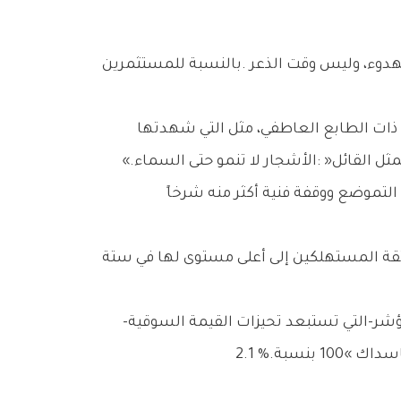
ارتفعت‭ ‬أسهم‭ ‬نحو‭ ‬400‭ ‬شركة‭ ‬ضمن‭ ‬مؤشر‭ ‬‮«‬إس‭ ‬آند‭ ‬بي‭ ‬500‮»‬‭ ‬وبلغ‭ ‬كلٌّ‭ ‬من‭ ‬النسخة‭ ‬متساوية‭ ‬الأوزان‭ ‬من‭ ‬المؤشر‭-‬التي‭ ‬تستبعد‭ ‬تحيزات‭ ‬القيمة‭ ‬السوقية‭-