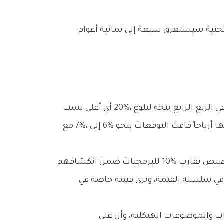
وفي‭ ‬السياق‭ ‬نفسه،‭ ‬قال‭ ‬جينسن‭ ‬هوانغ‭ ‬من‭ ‬إنفيديا‭ ‬لشبكة‭ ‬‮«‬سي‭ ‬إن‭ ‬بي‭ ‬سي‮»‬‭ ‬إن‭ ‬بناء‭ ‬بنية‭ ‬الذكاء‭ ‬الاصطناعي‭ ‬التحتية‭ ‬سيستغرق‭ ‬سبعة‭ ‬إلى‭ ‬ثمانية‭ ‬أعوام‭.