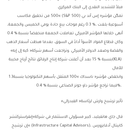
‬ميلاً‭ ‬للتشديد‭ ‬النقدي‭ ‬إلى‭ ‬البنك‭ ‬المركزي‭.‬
‬أنهى‭ ‬خلالها‭ ‬المؤشر‭ ‬الأميركي‭ ‬تعاملات‭ ‬الجمعة‭ ‬منخفضاً‭ ‬بنسبة‭ ‬0‭.‬4‭ %‬‭.
‬والفضة‭ ‬وصعد‭ ‬الدولار‭ ‬الأميركي‭. ‬وتراجعت‭ ‬أسهم‭ ‬شركة‭ ‬‮«‬كيه‭ ‬إل‭ ‬إيه‮»‬‭
‬للآمال‭.‬
وانخفض‭ ‬مؤشر‭ ‬‮«‬ناسداك‭ ‬100‮»‬‭ ‬المثقل‭ ‬بأسهم‭ ‬التكنولوجيا‭ ‬بنسبة‭ ‬1‭.‬3‭
%‬،‭ ‬فيما‭ ‬تراجع‭ ‬مؤشر‭ ‬داو‭ ‬جونز‭ ‬الصناعي‭ ‬بنسبة‭ ‬0‭.‬4‭ %.‬
تأثير‭ ‬ترشيح‭ ‬وارش‭ ‬لرئاسة‭ ‬‮«‬الفيدرالي‮»‬