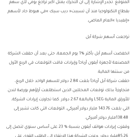
‬‮«‬إنفيديا‮»‬‭ ‬العام‭ ‬الماضي‭.‬
تراجعت‭ ‬أسهم‭ ‬شركة‭ ‬آبل
‬من‭ ‬سنتها‭ ‬المالية‭.‬
‬138‭.‬48‭ ‬مليار‭ ‬دولار‭ ‬أميركي‭.‬