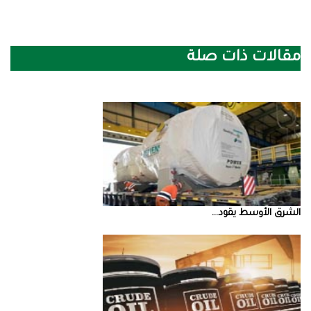
مقالات ذات صلة
الشرق‭ ‬الأوسط‭ ‬يقود‭ ...