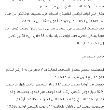
‬هاتف‭ ‬آيفون‭ ‬17‭ ‬الأحدث،‭ ‬الذي‭ ‬طُرح‭ ‬في‭ ‬سبتمبر‭.‬
‬CNBC‭: ‬‮«‬‭ ‬كان‭ ‬الطلب‭ ‬على‭ ‬هواتف‭ ‬آيفون‭ ‬هائلاً‭ ‬بكل‭ ‬بساطة‮»‬‭.‬
‬إلى‭ ‬25‭.‬53‭ ‬مليار‭ ‬دولار‭.‬
تراجع‭ ‬أسهم‭ ‬فيزا
‬القوية‭ ‬للربع‭ ‬الأول‭ ‬من‭ ‬السنة‭ ‬المالية‭. ‬
‬مجموعة‭ ‬بورصة‭ ‬لندن‭ ‬LSEG‭ ‬والبالغة‭ ‬3‭.‬14‭ ‬دولار‭ ‬للسهم‭ ‬الواحد‭ ‬و10‭.‬69‭