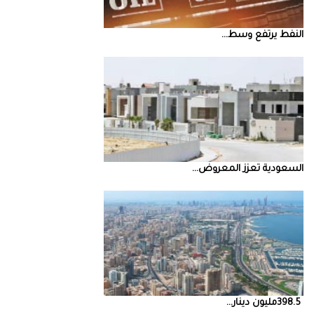
النفط‭ ‬يرتفع‭ ‬وسط‭ ...
السعودية‭ ‬تعزز‭ ‬المعروض‭ ...
398.5‭ ‬مليون‭ ‬دينار‭ ...