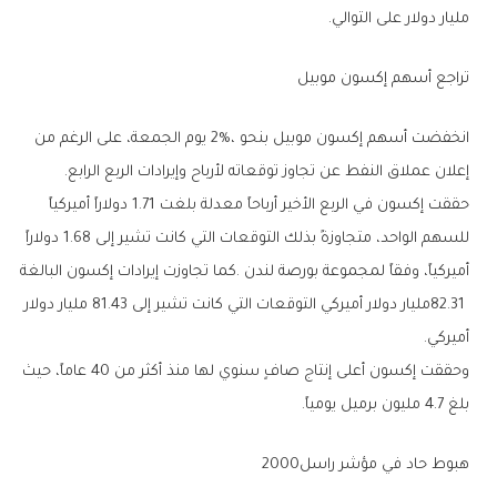
‬مليار‭ ‬دولار‭ ‬على‭ ‬التوالي‭.‬
تراجع‭ ‬أسهم‭ ‬إكسون‭ ‬موبيل‭ ‬
‬إعلان‭ ‬عملاق‭ ‬النفط‭ ‬عن‭ ‬تجاوز‭ ‬توقعاته‭ ‬لأرباح‭ ‬وإيرادات‭ ‬الربع‭ ‬الرابع‭.‬
‬أميركي‭.‬
‬بلغ‭ ‬4‭.‬7‭ ‬مليون‭ ‬برميل‭ ‬يومياً‭.‬
هبوط‭ ‬حاد‭ ‬في‭ ‬مؤشر‭ ‬راسل‭ ‬2000‭ ‬