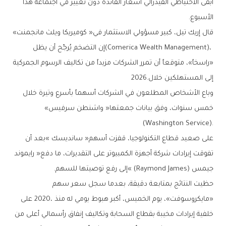
‬الأسبوع‭.‬
قال‭ ‬إريك‭ ‬تيل،‭ ‬كبير‭ ‬مسؤولي‭ ‬الاستثمار‭ ‬في‭ ‬‮«‬كوميريكا‭ ‬ويلث‭ ‬مانجمنت‮»‬‭
‬إلى‭ ‬المستهلكين‭ ‬خلال‭ ‬2026‭.‬
‬خمس‭ ‬سنوات،‭ ‬وفق‭ ‬بيانات‭ ‬جمعتها‭ ‬‮«‬واشنطن‭ ‬سرفيس‮»‬‭
(‬Washington Service‭).‬
‬جيمس‮»‬‭ (‬Raymond James‭) ‬إلى‭ ‬رفع‭ ‬توصيتها‭ ‬للسهم‭.‬