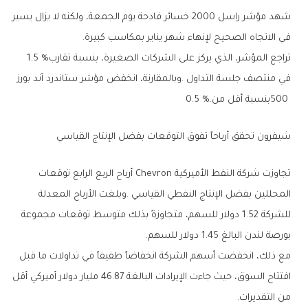
‬في‭ ‬الاتجاه‭ ‬الصحيح‭ ‬لإنهاء‭ ‬شهر‭ ‬يناير‭ ‬بمكاسب‭ ‬كبيرة‭.‬
تراجع‭ ‬المؤشر،‭ ‬الذي‭ ‬يركز‭ ‬على‭ ‬الشركات‭ ‬الصغيرة،‭ ‬بنسبة‭ ‬تقارب‭ ‬1‭.‬5‭ %
‬500‭ ‬بنسبة‭ ‬أقل‭ ‬من‭ ‬0‭.‬5‭ %.‬
شيفرون‭ ‬تحقق‭ ‬أرباحاً‭ ‬تفوق‭ ‬التوقعات‭ ‬بفضل‭ ‬الإنتاج‭ ‬القياسي
‬بورصة‭ ‬لندن‭ ‬البالغ‭ ‬1‭.‬45‭ ‬دولار‭ ‬للسهم‭. ‬
‬من‭ ‬التقديرات‭.‬