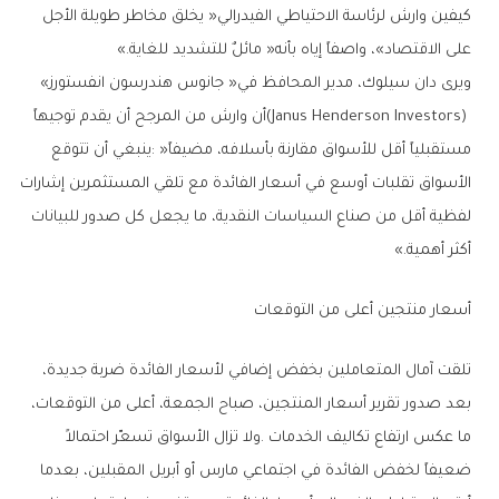
‬على‭ ‬الاقتصاد‮»‬،‭ ‬واصفاً‭ ‬إياه‭ ‬بأنه‭ ‬‮«‬مائلٌ‭ ‬للتشديد‭ ‬للغاية‮»‬‭.‬
ويرى‭ ‬دان‭ ‬سيلوك،‭ ‬مدير‭ ‬المحافظ‭ ‬في‭ ‬‮«‬جانوس‭ ‬هندرسون‭ ‬انفستورز‮»‬‭
‬أكثر‭ ‬أهمية‮»‬‭.‬
أسعار‭ ‬منتجين‭ ‬أعلى‭ ‬من‭ ‬التوقعات