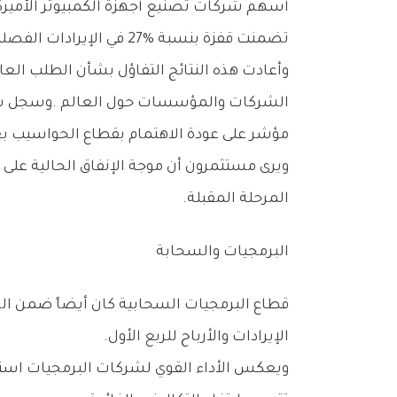
‬تضمنت‭ ‬قفزة‭ ‬بنسبة‭ ‬27‭% ‬في‭ ‬الإيرادات‭ ‬الفصلية،‭ ‬متجاوزة‭ ‬توقعات‭ ‬الأسواق‭ ‬بشكل‭ ‬واضح‭.‬
‬مؤشر‭ ‬على‭ ‬عودة‭ ‬الاهتمام‭ ‬بقطاع‭ ‬الحواسيب‭ ‬بعد‭ ‬سنوات‭ ‬من‭ ‬التباطؤ‭ ‬النسبي‭.‬
‬المرحلة‭ ‬المقبلة‭.‬
البرمجيات‭ ‬والسحابة
‬الإيرادات‭ ‬والأرباح‭ ‬للربع‭ ‬الأول‭.‬