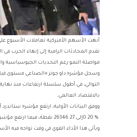
‬مواصلة‭ ‬النمو‭ ‬رغم‭ ‬التحديات‭ ‬الجيوسياسية‭ ‬والتضخمية‭.‬
‬بالاقتصاد‭ ‬العالمي‭.‬
‬0‭.‬20‭ % ‬إلى‭ ‬26346‭.‬27‭ ‬نقطة،‭ ‬فيما‭ ‬ارتفع‭ ‬مؤشر‭ ‬‮«‬داو‭ ‬جونز‮»‬‭ ‬الصناعي‭ ‬بنسبة‭ ‬0‭.‬59‭ % ‬إلى‭ ‬50580.56‭ ‬نقطة‭.‬