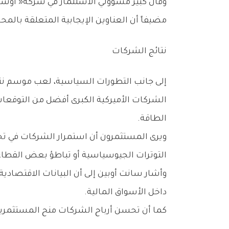
‬مضيفاً‭ ‬أن‭ ‬العناوين‭ ‬الإيجابية‭ ‬المتعلقة‭ ‬بالمحادثات‭ ‬قدمت‭ ‬دعماً‭ ‬إضافياً‭ ‬ولو‭ ‬بشكل‭ ‬هامشي‭ ‬للأسواق‭.‬
نتائج‭ ‬الشركات
‬الطاقة‭.‬
‬التوترات‭ ‬الجيوسياسية‭ ‬أو‭ ‬تباطؤ‭ ‬بعض‭ ‬القطاعات‭ ‬الاقتصادية‭.‬
‬داخل‭ ‬الأسواق‭ ‬المالية‭.‬
كما‭ ‬أن‭ ‬تحسن‭ ‬أرباح‭ ‬الشركات‭ ‬منح‭ ‬المستثمرين‭ ‬ثقة‭ ‬أكبر‭ ‬بأن‭ ‬التباطؤ‭ ‬الاقتصادي‭ ‬المحتمل‭ ‬قد‭ ‬يكون‭ ‬أقل‭ ‬حدة‭ ‬مما‭ ‬كانت‭ ‬تخشاه‭ ‬الأسواق‭ ‬في‭ ‬السابق‭.‬