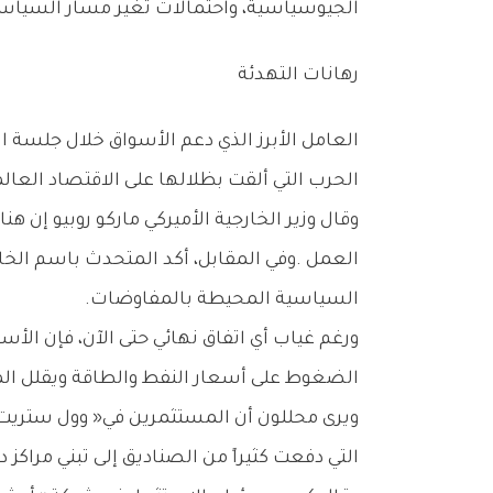
‬الجيوسياسية،‭ ‬واحتمالات‭ ‬تغير‭ ‬مسار‭ ‬السياسة‭ ‬النقدية‭ ‬الأميركية‭ ‬خلال‭ ‬الأشهر‭ ‬المقبلة‭.‬
رهانات‭ ‬التهدئة
‬الحرب‭ ‬التي‭ ‬ألقت‭ ‬بظلالها‭ ‬على‭ ‬الاقتصاد‭ ‬العالمي‭ ‬وأسواق‭ ‬الطاقة‭ ‬منذ‭ ‬أشهر‭.‬
‬السياسية‭ ‬المحيطة‭ ‬بالمفاوضات‭.‬
‬الضغوط‭ ‬على‭ ‬أسعار‭ ‬النفط‭ ‬والطاقة‭ ‬ويقلل‭ ‬المخاطر‭ ‬الجيوسياسية‭ ‬التي‭ ‬تهدد‭ ‬النمو‭ ‬العالمي‭.‬
‬التي‭ ‬دفعت‭ ‬كثيراً‭ ‬من‭ ‬الصناديق‭ ‬إلى‭ ‬تبني‭ ‬مراكز‭ ‬دفاعية‭.‬