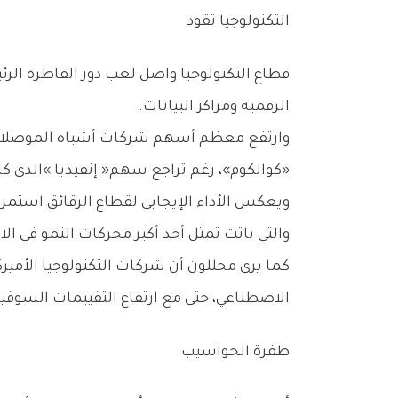
التكنولوجيا‭ ‬تقود
‬الرقمية‭ ‬ومراكز‭ ‬البيانات‭.‬
‬‮«‬كوالكوم‮»‬،‭ ‬رغم‭ ‬تراجع‭ ‬سهم‭ ‬‮«‬إنفيديا‮»‬‭ ‬الذي‭ ‬كان‭ ‬من‭ ‬أبرز‭ ‬المحركات‭ ‬الرئيسية‭ ‬للسوق‭ ‬خلال‭ ‬الأشهر‭ ‬الماضية‭.‬
‬والتي‭ ‬باتت‭ ‬تمثل‭ ‬أحد‭ ‬أكبر‭ ‬محركات‭ ‬النمو‭ ‬في‭ ‬الاقتصاد‭ ‬العالمي‭.‬
‬الاصطناعي،‭ ‬حتى‭ ‬مع‭ ‬ارتفاع‭ ‬التقييمات‭ ‬السوقية‭ ‬لهذه‭ ‬الشركات‭ ‬إلى‭ ‬مستويات‭ ‬تاريخية‭ ‬مرتفعة‭.‬
طفرة‭ ‬الحواسيب