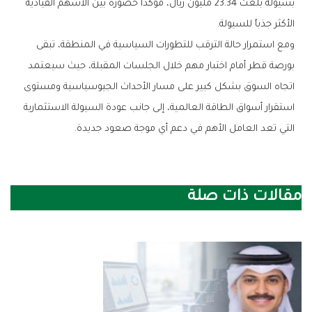
‬الأكثر‭ ‬جذباً‭ ‬للسيولة‭.‬
‬التي‭ ‬تعد‭ ‬العامل‭ ‬الأهم‭ ‬في‭ ‬دعم‭ ‬أي‭ ‬موجة‭ ‬صعود‭ ‬جديدة‭.‬
مقالات ذات صلة