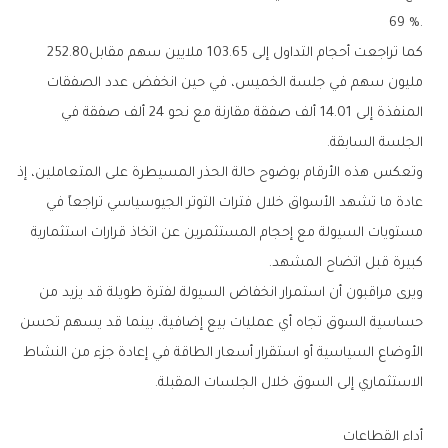
‬69‭ %.‬
كما‭ ‬تراجعت‭ ‬أحجام‭ ‬التداول‭ ‬إلى‭ ‬103‭.‬65‭ ‬ملايين‭ ‬سهم‭ ‬مقابل‭ ‬252‭.‬80‭
‬الجلسة‭ ‬السابقة‭.‬
‬كبيرة‭ ‬قبل‭ ‬اتضاح‭ ‬المشهد‭.‬
‬الاستثماري‭ ‬إلى‭ ‬السوق‭ ‬خلال‭ ‬الجلسات‭ ‬المقبلة‭.‬
أداء‭ ‬القطاعات