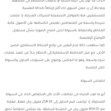
‬أحداث‭ ‬قد‭ ‬تؤثر‭ ‬على‭ ‬حركة‭ ‬التجارة‭ ‬أو‭ ‬تدفقات‭ ‬الاستثمار‭ ‬في‭ ‬المنطقة‭.‬
‬الأوضاع‭ ‬الإقليمية‭.‬
‬خلال‭ ‬الجلسة‭.‬
انكماش‭ ‬السيولة