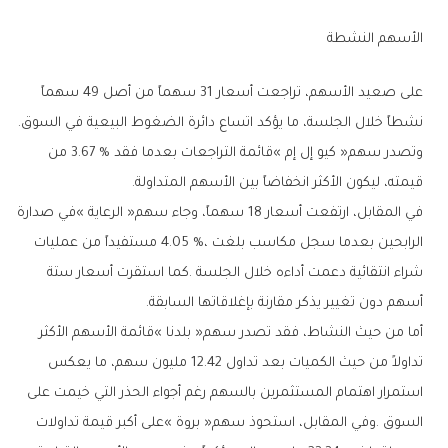
الأسهم‭ ‬النشطة
‬نشطاً‭ ‬خلال‭ ‬الجلسة،‭ ‬ما‭ ‬يؤكد‭ ‬اتساع‭ ‬دائرة‭ ‬الضغوط‭ ‬البيعية‭ ‬في‭ ‬السوق‭.
‬قيمته،‭ ‬ليكون‭ ‬الأكثر‭ ‬انخفاضاً‭ ‬بين‭ ‬الأسهم‭ ‬المتداولة‭.‬
‬أسهم‭ ‬دون‭ ‬تغيير‭ ‬يذكر‭ ‬مقارنة‭ ‬بإغلاقاتها‭ ‬السابقة‭.‬