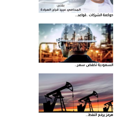
حوكمة‭ ‬الشركات‭.. ‬قواعد‭ ...
السعودية‭ ‬تخفض‭ ‬سعر‭ ...
‮‬هرمز‮‬‭ ‬يرفع‭ ‬النفط‭ ...