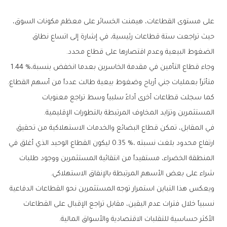
‬الضغوط‭ ‬البيعية‭ ‬وعدم‭ ‬اقتصارها‭ ‬على‭ ‬قطاع‭ ‬محدد‭.‬
وجاء‭ ‬قطاع‭ ‬التأمين‭ ‬في‭ ‬مقدمة‭ ‬الخاسرين‭ ‬بعدما‭ ‬انخفض‭ ‬بنسبة‭ ‬1.44‭ %‬،‭
‬متأثراً‭ ‬بعمليات‭ ‬جني‭ ‬أرباح‭ ‬وضغوط‭ ‬بيعية‭ ‬طالت‭ ‬عدداً‭ ‬من‭ ‬أسهم‭ ‬القطاع‭.
‬المستثمرين‭ ‬وتزايد‭ ‬المخاوف‭ ‬المرتبطة‭ ‬بالتطورات‭ ‬الإقليمية‭.‬
‬شراء‭ ‬على‭ ‬بعض‭ ‬الأسهم‭ ‬المرتبطة‭ ‬بالإنفاق‭ ‬الاستهلاكي‭.‬
‬الأكثر‭ ‬حساسية‭ ‬للتقلبات‭ ‬الاقتصادية‭ ‬والأسواق‭ ‬المالية‭.‬