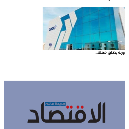
‮‬وربة‮‬‭ ‬يطلق‭ ‬حملة‭ ...