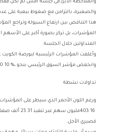
‬والصغيرة،‭ ‬بالتزامن‭ ‬مع‭ ‬ضغوط‭ ‬بيعية‭ ‬على‭ ‬عدد‭ ‬من‭ ‬الأسهم‭ ‬القيادية،‭ ‬وهو‭ ‬ما‭ ‬تسبب‭ ‬في‭ ‬تراجع‭ ‬السوق‭ ‬العام‭ ‬رغم‭ ‬الزخم‭ ‬الواضح‭ ‬في‭ ‬قيم‭ ‬وأحجام‭ ‬التداول‭.‬
‬المتداولين‭ ‬خلال‭ ‬الجلسة‭.‬
‬وانخفض‭ ‬مؤشر‭ ‬السوق‭ ‬الرئيسي‭ ‬بنحو‭ ‬0‭.‬10‭ %‬،‭ ‬فيمـــا‭ ‬هبط‭ ‬مؤشر‭ ‬‮«‬الرئيسي‭ ‬50‮»‬‭ ‬بنسبة‭ ‬0‭.‬42‭ % ‬مقارنة‭ ‬بإغلاق‭ ‬الجلسة‭ ‬السابقة‭.‬
تداولات‭ ‬نشطة
‬قصيري‭ ‬الأجل‭.‬