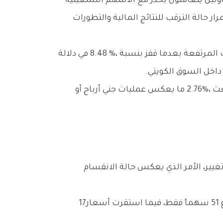
وعلى‭ ‬مستوى‭ ‬الأسهم،‭ ‬فقد‭ ‬مالت‭ ‬الكفة‭ ‬بوضوح‭ ‬ناحية‭ ‬التراجعات،‭ ‬إذ‭ ‬انخفضت‭ ‬أسعار‭ ‬64‭ ‬سهماً،‭ ‬مقابل‭ ‬ارتفاع‭ ‬51‭ ‬سهماً‭ ‬فقط،‭ ‬فيما‭ ‬استقرت‭ ‬أسعار‭ ‬17‭