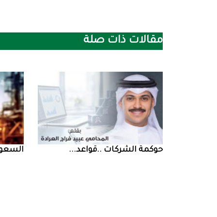
مقالات ذات صلة
حوكمة‭ ‬الشركات‭.. ‬قواعد‭ ...
السعودية‭ ‬تخف‭‬‭