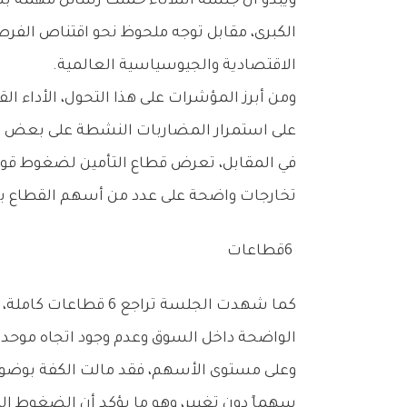
‬الاقتصادية‭ ‬والجيوسياسية‭ ‬العالمية‭.‬
‬على‭ ‬استمرار‭ ‬المضاربات‭ ‬النشطة‭ ‬على‭ ‬بعض‭ ‬الأسهم‭ ‬المرتبطة‭ ‬بهذا‭ ‬القطاع،‭ ‬رغم‭ ‬محدودية‭ ‬الوزن‭ ‬النسبي‭ ‬له‭ ‬داخل‭ ‬السوق‭ ‬الكويتي‭.‬
‬تخارجات‭ ‬واضحة‭ ‬على‭ ‬عدد‭ ‬من‭ ‬أسهم‭ ‬القطاع‭ ‬بعد‭ ‬موجات‭ ‬صعود‭ ‬سابقة‭.‬
6‭ ‬قطاعات
‬الواضحة‭ ‬داخل‭ ‬السوق‭ ‬وعدم‭ ‬وجود‭ ‬اتجاه‭ ‬موحد‭ ‬للتداولات‭.‬
‬سهماً‭ ‬دون‭ ‬تغيير،‭ ‬وهو‭ ‬ما‭ ‬يؤكد‭ ‬أن‭ ‬الضغوط‭ ‬البيعية‭ ‬كانت‭ ‬أوسع‭ ‬انتشاراً‭ ‬مقارنة‭ ‬بعمليات‭ ‬الشراء‭.‬