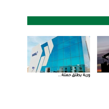
‮‬وربة‮‬‭ ‬يطلق‭ ‬حملة‭ ...