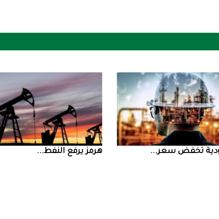
ض سعر ...
‮‬هرمز‮‬‭ ‬يرفع‭ ‬النفط‭ ...