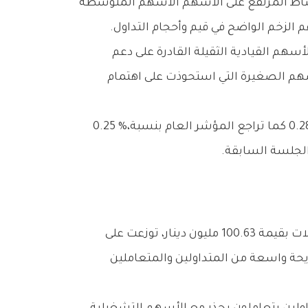
وأغلقت‭ ‬المؤشرات‭ ‬الرئيسية‭ ‬لبورصة‭ ‬الكويت‭ ‬على‭ ‬تراجع‭ ‬جماعي،‭ ‬حيث‭ ‬انخفض‭ ‬مؤشر‭ ‬السوق‭ ‬الأول‭ ‬بنسبة‭ ‬0‭.‬28‭ %‬،‭ ‬كما‭ ‬تراجع‭ ‬المؤشر‭ ‬العام‭ ‬بنسبة‭ ‬0.25‭ %‬،‭