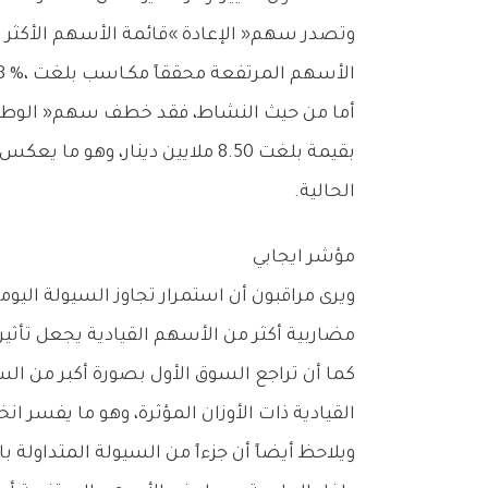
‬الأسهم‭ ‬المرتفعة‭ ‬محققاً‭ ‬مكـاسب‭ ‬بلغت‭ ‬8‭.‬48‭ %‬،‭ ‬مستفيداً‭ ‬من‭ ‬النشاط‭ ‬القوي‭ ‬على‭ ‬قطاع‭ ‬التكنولوجيا‭.‬
‬الحالية‭.‬
مؤشر‭ ‬ايجابي
‬مضاربية‭ ‬أكثر‭ ‬من‭ ‬الأسهم‭ ‬القيادية‭ ‬يجعل‭ ‬تأثيرها‭ ‬محدوداً‭ ‬على‭ ‬المؤشرات‭ ‬الرئيسية‭.‬
‬القيادية‭ ‬ذات‭ ‬الأوزان‭ ‬المؤثرة،‭ ‬وهو‭ ‬ما‭ ‬يفسر‭ ‬انخفاض‭ ‬المؤشرات‭ ‬رغم‭ ‬وجود‭ ‬نشاط‭ ‬واضح‭ ‬على‭ ‬عدد‭ ‬كبير‭ ‬من‭ ‬الأسهم‭ ‬الصغيرة‭ ‬والمتوسطة‭.‬