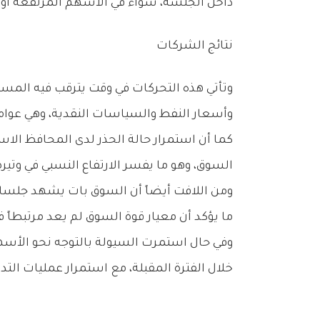
‬داخل‭ ‬الجلسة،‭ ‬سواء‭ ‬في‭ ‬الأسهم‭ ‬المرتفعة‭ ‬أو‭ ‬الهابطة‭.‬
نتائج‭ ‬الشركات
‬وأسعار‭ ‬النفط‭ ‬والسياسات‭ ‬النقدية،‭ ‬وهي‭ ‬عوامل‭ ‬ما‭ ‬تزال‭ ‬تلعب‭ ‬دوراً‭ ‬رئيسياً‭ ‬في‭ ‬تحديد‭ ‬اتجاهات‭ ‬السيولة‭ ‬داخل‭ ‬الأسواق‭ ‬الخليجية‭ ‬بشكل‭ ‬عام‭.‬
‬السوق،‭ ‬وهو‭ ‬ما‭ ‬يفسر‭ ‬الارتفاع‭ ‬النسبي‭ ‬في‭ ‬وتيرة‭ ‬المضاربات‭ ‬قصيرة‭ ‬الأجل‭.‬
‬ما‭ ‬يؤكد‭ ‬أن‭ ‬معيار‭ ‬قوة‭ ‬السوق‭ ‬لم‭ ‬يعد‭ ‬مرتبطاً‭ ‬فقط‭ ‬بحجم‭ ‬السيولة،‭ ‬بل‭ ‬بنوعية‭ ‬الأسهم‭ ‬التي‭ ‬تستقطب‭ ‬هذه‭ ‬الأموال‭.‬
‬خلال‭ ‬الفترة‭ ‬المقبلة،‭ ‬مع‭ ‬استمرار‭ ‬عمليات‭ ‬التدوير‭ ‬السريع‭ ‬للسيولة‭ ‬بين‭ ‬الأسهم‭ ‬النشطة‭.‬