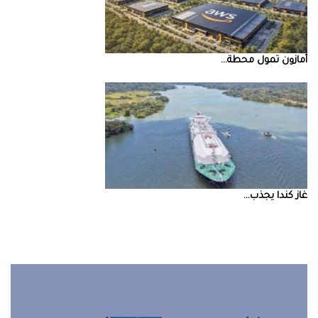
أمازون‭ ‬تمول‭ ‬محطة‭ ...
غاز‭ ‬كندا‭ ‬يجذب‭ ...