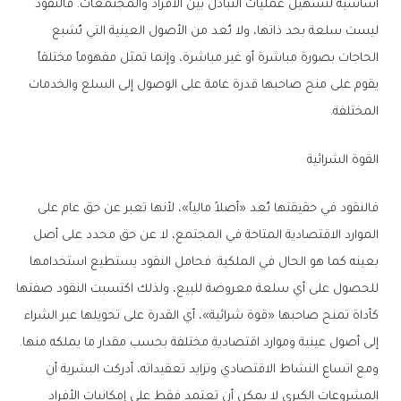
أساسية لتسهيل عمليات التبادل بين الأفراد والمجتمعات. فالنقود
ليست سلعة بحد ذاتها، ولا تُعد من الأصول العينية التي تُشبع
الحاجات بصورة مباشرة أو غير مباشرة، وإنما تمثل مفهوماً مختلفاً
يقوم على منح صاحبها قدرة عامة على الوصول إلى السلع والخدمات
المختلفة.
القوة الشرائية
فالنقود في حقيقتها تُعد «أصلاً مالياً»، لأنها تعبر عن حق عام على
الموارد الاقتصادية المتاحة في المجتمع، لا عن حق محدد على أصل
بعينه كما هو الحال في الملكية. فحامل النقود يستطيع استخدامها
للحصول على أي سلعة معروضة للبيع، ولذلك اكتسبت النقود صفتها
كأداة تمنح صاحبها «قوة شرائية»، أي القدرة على تحويلها عبر الشراء
إلى أصول عينية وموارد اقتصادية مختلفة بحسب مقدار ما يملكه منها.
ومع اتساع النشاط الاقتصادي وتزايد تعقيداته، أدركت البشرية أن
المشروعات الكبرى لا يمكن أن تعتمد فقط على إمكانيات الأفراد