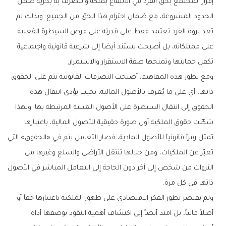
إقرار المجتمع بحق الفرد في الانتفاع بملكه والتصرف به بحرية ضمن
الحدود المشروعة، مع ضمان احترام هذا الحق من الجميع. وبذلك لم
تعد ثروة الفرد تعتمد فقط على قدرته على فرض السيطرة الفعلية
على ممتلكاته، بل أصبحت تستند أيضاً إلى شرعية قانونية واجتماعية
تكفل حمايتها وتمنحها صفة الاستقرار والاستمرار.
ومع تطور هذه المفاهيم، أصبحت التصرفات القانونية تتم على الحقوق
ذاتها، أي على ما يُعرف بالأصول المالية، بحيث يؤدي انتقال هذه
الحقوق إلى انتقال السيطرة على الأصول العينية المرتبطة بها. ولهذا
شكّلت حقوق الملكية أول صورة حقيقية للأصول المالية، باعتبارها
تمثل رمزاً قانونياً للأصول المادية، فصار التعامل يتم في «الحقوق» التي
تعبّر عن الملكيات، ومن خلالها تنتقل الأراضي والسلع وغيرها من
الثروات من شخص إلى آخر دون الحاجة إلى التعامل المباشر في الأصول
ذاتها في كل مرة.
ولم يقتصر تطور الفكر الاقتصادي على ظهور الملكية باعتبارها حقاً أو
أصلاً مالياً، بل امتد أيضاً إلى اكتشاف أهمية النقود بوصفها أداة