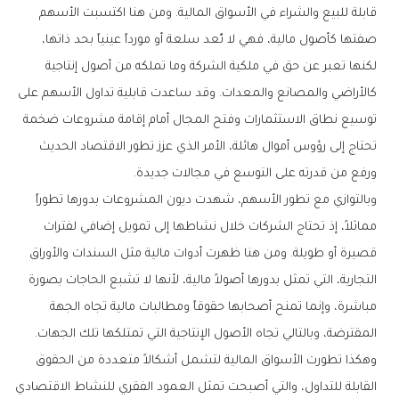
قابلة للبيع والشراء في الأسواق المالية. ومن هنا اكتسبت الأسهم
صفتها كأصول مالية، فهي لا تُعد سلعة أو مورداً عينياً بحد ذاتها،
لكنها تعبر عن حق في ملكية الشركة وما تملكه من أصول إنتاجية
كالأراضي والمصانع والمعدات. وقد ساعدت قابلية تداول الأسهم على
توسيع نطاق الاستثمارات وفتح المجال أمام إقامة مشروعات ضخمة
تحتاج إلى رؤوس أموال هائلة، الأمر الذي عزز تطور الاقتصاد الحديث
ورفع من قدرته على التوسع في مجالات جديدة.
وبالتوازي مع تطور الأسهم، شهدت ديون المشروعات بدورها تطوراً
مماثلاً، إذ تحتاج الشركات خلال نشاطها إلى تمويل إضافي لفترات
قصيرة أو طويلة. ومن هنا ظهرت أدوات مالية مثل السندات والأوراق
التجارية، التي تمثل بدورها أصولاً مالية، لأنها لا تشبع الحاجات بصورة
مباشرة، وإنما تمنح أصحابها حقوقاً ومطالبات مالية تجاه الجهة
المقترضة، وبالتالي تجاه الأصول الإنتاجية التي تمتلكها تلك الجهات.
وهكذا تطورت الأسواق المالية لتشمل أشكالاً متعددة من الحقوق
القابلة للتداول، والتي أصبحت تمثل العمود الفقري للنشاط الاقتصادي