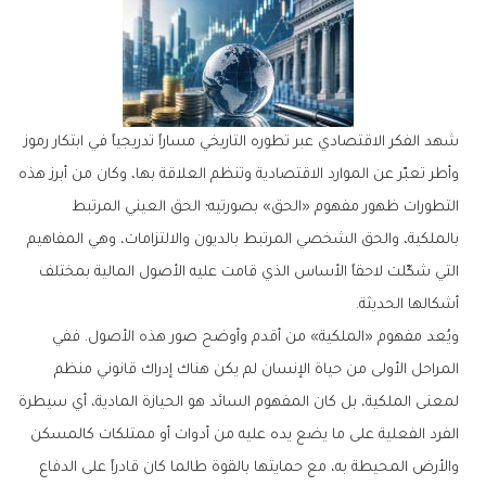
شهد الفكر الاقتصادي عبر تطوره التاريخي مساراً تدريجياً في ابتكار رموز
وأطر تعبّر عن الموارد الاقتصادية وتنظم العلاقة بها، وكان من أبرز هذه
التطورات ظهور مفهوم «الحق» بصورتيه؛ الحق العيني المرتبط
بالملكية، والحق الشخصي المرتبط بالديون والالتزامات، وهي المفاهيم
التي شكّلت لاحقاً الأساس الذي قامت عليه الأصول المالية بمختلف
أشكالها الحديثة.
ويُعد مفهوم «الملكية» من أقدم وأوضح صور هذه الأصول. ففي
المراحل الأولى من حياة الإنسان لم يكن هناك إدراك قانوني منظم
لمعنى الملكية، بل كان المفهوم السائد هو الحيازة المادية، أي سيطرة
الفرد الفعلية على ما يضع يده عليه من أدوات أو ممتلكات كالمسكن
والأرض المحيطة به، مع حمايتها بالقوة طالما كان قادراً على الدفاع