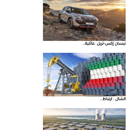
نيسان‭ ‬إكس‭-‬تريل‭: ‬عائلية‭ ...
‮‬الشال‮ ‬‭: ‬ارتباط‭ ...