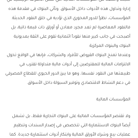
إدارة وتداول هذه الأدوات داخل الأسواق. وتأتي البنوك في مقدمة هذه
المؤسسات، نظراً للدور المحوري الذي تؤديه في خلق النقود الحديثة.
فالنقود المعاصرة لم تعد مجرد معادن أو أوراق ذات قيمة ذاتية، بل
أصبحت في جانب كبير منها نقوداً ائتمانية تقوم على الثقة بمديونية
البنوك والبنوك المركزية.
وعندما تمنح البنوك القروض للأفراد والشركات، فإنها في الواقع تحول
الالتزامات المالية للمقترضين إلى أدوات مالية متداولة تقترب في
طبيعتها من النقود نفسها، وهو ما يبرز الدور الحيوي للقطاع المصرفي
في دعم النشاط الاقتصادي وتوفير السيولة داخل الأسواق.
المؤسسات المالية
ولا تقتصر المؤسسات المالية على البنوك التجارية فقط، بل تشمل
أيضاً البنوك الاستثمارية التي تتخصص في إصدار السندات وتنظيم
عمليات بيع وشراء الأوراق المالية وابتكار أدوات استثمارية جديدة. كما