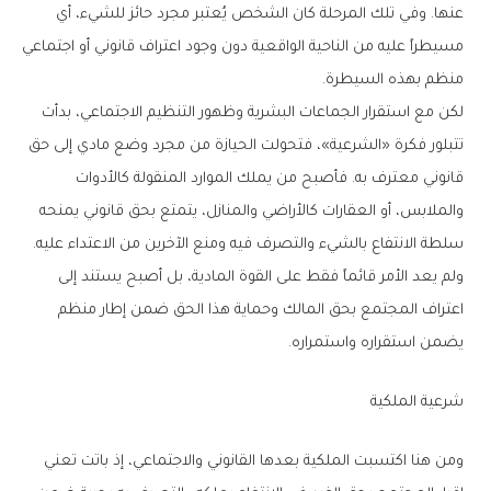
عنها. وفي تلك المرحلة كان الشخص يُعتبر مجرد حائز للشيء، أي
مسيطراً عليه من الناحية الواقعية دون وجود اعتراف قانوني أو اجتماعي
منظم بهذه السيطرة.
لكن مع استقرار الجماعات البشرية وظهور التنظيم الاجتماعي، بدأت
تتبلور فكرة «الشرعية»، فتحولت الحيازة من مجرد وضع مادي إلى حق
قانوني معترف به. فأصبح من يملك الموارد المنقولة كالأدوات
والملابس، أو العقارات كالأراضي والمنازل، يتمتع بحق قانوني يمنحه
سلطة الانتفاع بالشيء والتصرف فيه ومنع الآخرين من الاعتداء عليه.
ولم يعد الأمر قائماً فقط على القوة المادية، بل أصبح يستند إلى
اعتراف المجتمع بحق المالك وحماية هذا الحق ضمن إطار منظم
يضمن استقراره واستمراره.
شرعية الملكية
ومن هنا اكتسبت الملكية بعدها القانوني والاجتماعي، إذ باتت تعني