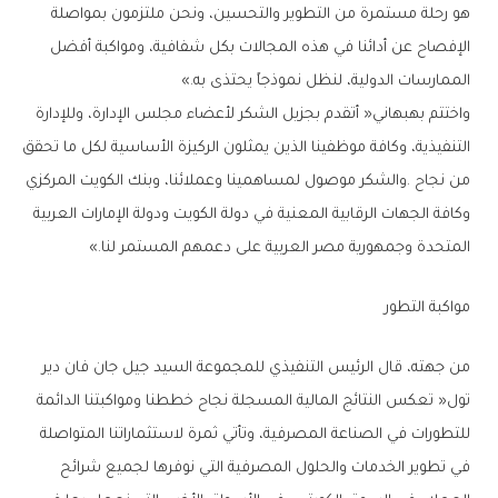
‬الممارسات‭ ‬الدولية،‭ ‬لنظل‭ ‬نموذجاً‭ ‬يحتذى‭ ‬به‮»‬‭.‬
‬المتحدة‭ ‬وجمهورية‭ ‬مصر‭ ‬العربية‭ ‬على‭ ‬دعمهم‭ ‬المستمر‭ ‬لنا‮»‬‭. ‬
مواكبة‭ ‬التطور‭ ‬