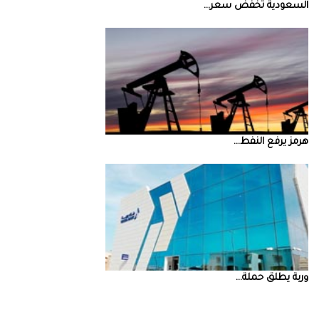
السعودية‭ ‬تخفض‭ ‬سعر‭ ...
‮‬هرمز‮‬‭ ‬يرفع‭ ‬النفط‭ ...
‮‬وربة‮‬‭ ‬يطلق‭ ‬حملة‭ ...