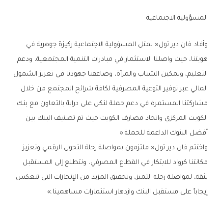
المسؤولية‭ ‬الاجتماعية
‬أفضل‭ ‬البنوك‭ ‬الداعمة‭ ‬للحملة‭ ‬‮«‬‭.‬
‬إيجاباً‭ ‬على‭ ‬مستقبل‭ ‬البنك‭ ‬وازدهار‭ ‬استثمارات‭ ‬مساهمينا‮»‬‭.‬