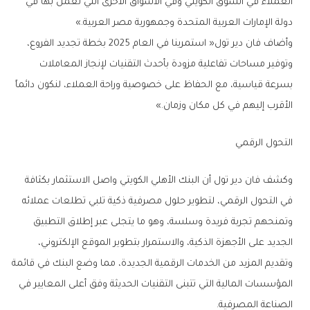
‬دولة‭ ‬الإمارات‭ ‬العربية‭ ‬المتحدة‭ ‬وجمهورية‭ ‬مصر‭ ‬العربية‮»‬‭.‬
‬الأقرب‭ ‬إليهم‭ ‬في‭ ‬كل‭ ‬مكان‭ ‬وزمان‮»‬‭. ‬
التحول‭ ‬الرقمي‭ ‬
‬الصناعة‭ ‬المصرفية‭.‬