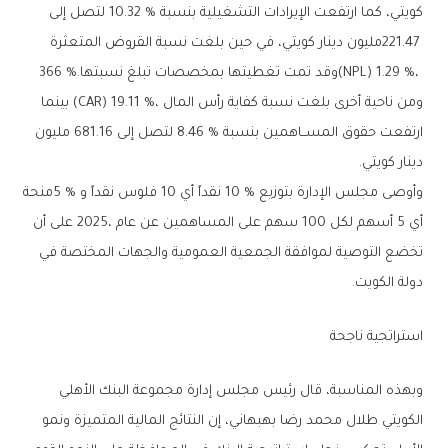
(‬NPL‭) ‬1.29‭ %‬،‭ ‬وقد‭ ‬تمت‭ ‬تغطيتها‭ ‬بمخصصات‭ ‬تبلغ‭ ‬نسبتها‭ ‬366‭ %.‬
‬دينار‭ ‬كويتي‭.‬
‬دولة‭ ‬الكويت‭.‬
استراتجية‭ ‬ناجحة‭ ‬