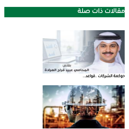
مقالات ذات صلة
حوكمة‭ ‬الشركات‭.. ‬قواعد‭ ...