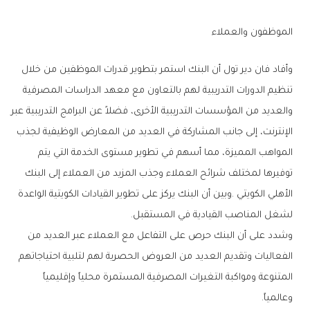
الموظفون‭ ‬والعملاء‭ ‬
‬لشغل‭ ‬المناصب‭ ‬القيادية‭ ‬في‭ ‬المستقبل‭.‬
‬وعالمياً‭.‬