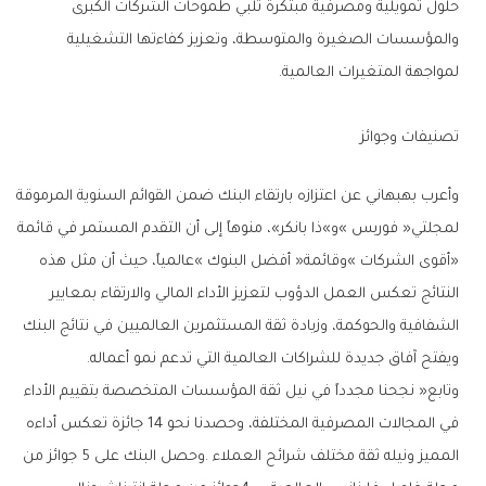
‬لمواجهة‭ ‬المتغيرات‭ ‬العالمية‭.‬
‭ ‬
تصنيفات‭ ‬وجوائز‭ ‬
‬ويفتح‭ ‬آفاق‭ ‬جديدة‭ ‬للشراكات‭ ‬العالمية‭ ‬التي‭ ‬تدعم‭ ‬نمو‭ ‬أعماله‭. ‬