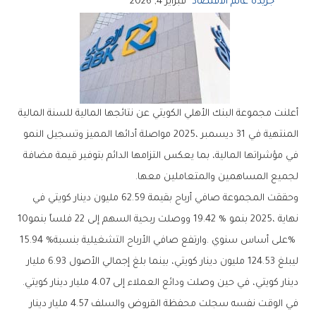
جريدة عالم الاقتصاد
فبراير 4, 2026
‬لجميع‭ ‬المساهمين‭ ‬والمتعاملين‭ ‬معها‭.‬
‬نهاية‭ ‬2025،‭ ‬بنمو‭ ‬19‭.‬42‭ % ‬ووصلت‭ ‬ربحية‭ ‬السهم‭ ‬إلى‭ ‬22‭ ‬فلساً‭ ‬بنمو‭ ‬10‭
% ‬على‭ ‬أساس‭ ‬سنوي‭. ‬وارتفع‭ ‬صافي‭ ‬الأرباح‭ ‬التشغيلية‭ ‬بنسبة‭ ‬15‭.‬94‭ %
‬دينار‭ ‬كويتي،‭ ‬في‭ ‬حين‭ ‬وصلت‭ ‬ودائع‭ ‬العملاء‭ ‬إلى‭ ‬4‭.‬07‭ ‬مليار‭ ‬دينار‭ ‬كويتي‭.