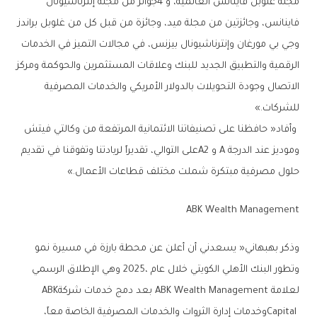
‬للشركات‮»‬‭.‬
‬حلول‭ ‬مصرفية‭ ‬مبتكرة‭ ‬شملت‭ ‬مختلف‭ ‬قطاعات‭ ‬الأعمال‮»‬‭. ‬
ABK Wealth Management‭ ‬
‬لعلامة‭ ‬ABK Wealth Management‭ ‬بعد‭ ‬دمج‭ ‬خدمات‭ ‬شركة‭ ‬ABK