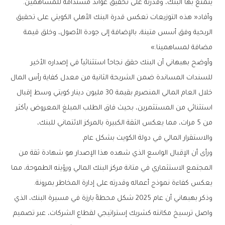
‬يتمتع‭ ‬بها‭ ‬البنك،‭ ‬وقدرته‭ ‬على‭ ‬تحقيق‭ ‬عوائد‭ ‬مستدامة‭ ‬للمساهمين‭.‬
‬مضافة‭ ‬لمساهمينا‮»‬‭. ‬
‬والاستقرار‭ ‬المالي‭ ‬في‭ ‬دولة‭ ‬الكويت‭ ‬بشكل‭ ‬عام‭.‬
‬يعكس‭ ‬كفاءة‭ ‬نموذج‭ ‬أعماله‭ ‬وقدرته‭ ‬على‭ ‬إدارة‭ ‬المخاطر‭ ‬بمرونة‭.‬