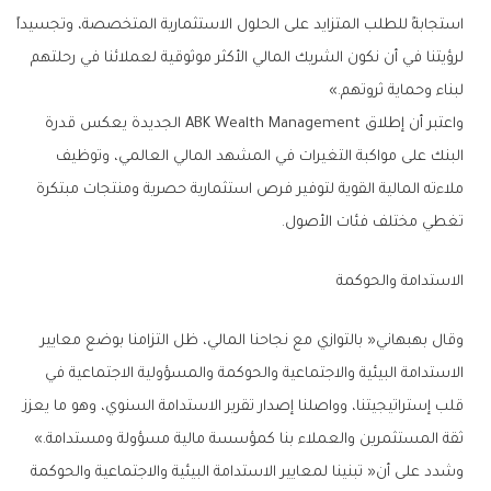
‬لبناء‭ ‬وحماية‭ ‬ثروتهم‮»‬‭.‬
‬تغطي‭ ‬مختلف‭ ‬فئات‭ ‬الأصول‭.‬
الاستدامة‭ ‬والحوكمة
‬ثقة‭ ‬المستثمرين‭ ‬والعملاء‭ ‬بنا‭ ‬كمؤسسة‭ ‬مالية‭ ‬مسؤولة‭ ‬ومستدامة‮»‬‭.‬