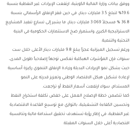
ووفق بيانات وزارة المالية الكويتية، ارتفعت الإيرادات غير النفطية بنسبة
19.6% لتبلغ 3.5 مليارات دينار، في حين قفز الإنفاق الرأسمالي بنسبة
36.8 % مسجلاً 3.069 مليارات دينار، ما يشير إلى تسارع تنفيذ المشاريع
الاستراتيجية الكبرى واستمرار ضخ الاستثمارات الحكومية في البنية
التحتية والتنمية.
ورغم تسجيل الميزانية عجزاً يبلغ 9.8 مليارات دينار الأعلى خلال ست
سنوات فإن المؤشرات الهيكلية تعكس توجهاً إصلاحياً طويل المدى،
حيث يشكل نمو الإيرادات البديلة وزيادة الإنفاق التنموي ركيزة أساسية
لإعادة تشكيل هيكل الاقتصاد الوطني وتعزيز قدرته على النمو
المستدام، سواء ارتفعت أسعار النفط أو تراجعت.
كما تتضمن خطة الإصلاح العمل على خفض تكلفة استخراج النفط
وتحسين الكفاءة التشغيلية، بالتوازي مع توسيع القاعدة الاقتصادية
غير النفطية، في إطار رؤية تستهدف تحقيق استدامة مالية وتنافسية
اقتصادية أعلى خلال السنوات المقبلة.