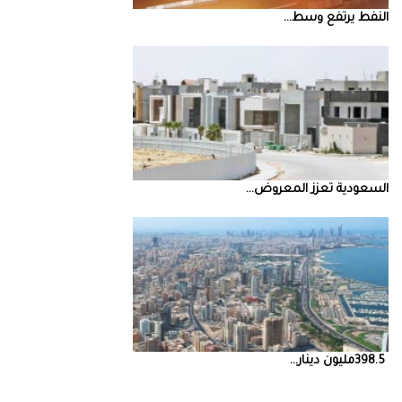
النفط‭ ‬يرتفع‭ ‬وسط‭ ...
السعودية‭ ‬تعزز‭ ‬المعروض‭ ...
398.5‭ ‬مليون‭ ‬دينار‭ ...