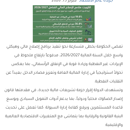
جريدة عالم الاقتصاد
فبراير 15, 2026
تمضي الحكومة بخطى متسارعة نحو تنفيذ برنامج إصلاح مالي وهيكلي
واسع خلال السنة المالية 2026/2027، مدفوعاً بارتفاع ملحوظ في
الإيرادات غير النفطية وزيادة قوية في الإنفاق الرأسمالي، بما يعكس
تحولاً استراتيجياً في إدارة المالية العامة وتعزيز مصادر الدخل بعيداً عن
التقلبات النفطية.
وتستهدف الدولة إقرار حزمة تشريعات مالية جديدة، في مقدمتها قانون
إصدار الصكوك محلياً ودولياً، بما يدعم أدوات التمويل السيادي ويوسع
قاعدة المستثمرين ويرفع كفاءة إدارة السيولة. كما تعمل على تحديث
البنية القانونية والرقابية بما يتماشى مع المتغيرات الاقتصادية العالمية
والإقليمية.