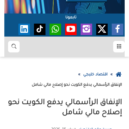
تابعونا
القائمة
بحث
عودة
اقتصاد خليجي
إلى
الإنفاق‭ ‬الرأسمالي‭ ‬يدفع‭ ‬الكويت‭ ‬نحو‭ ‬إصلاح‭ ‬مالي‭ ‬شامل
الصفحة
الرئيسية
‬إصلاح‭ ‬مالي‭ ‬شامل