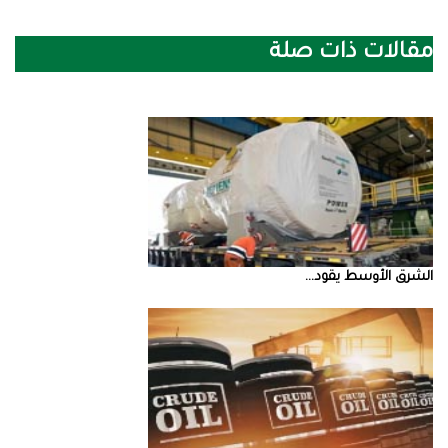
مقالات ذات صلة
الشرق‭ ‬الأوسط‭ ‬يقود‭ ...