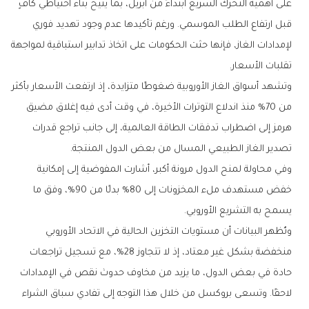
على أهمية التحرك السريع ابتداءً من أبريل، بما يتيح بناء احتياطي كافٍ
قبل ارتفاع الطلب الموسمي. ورغم تأكيدها عدم وجود تهديد فوري
لإمدادات الغاز، فإنها حثت الحكومات على اتخاذ تدابير استباقية لمواجهة
تقلبات الأسعار.
وتشهد أسواق الغاز الأوروبية ضغوطًا متزايدة، إذ ارتفعت الأسعار بأكثر
من 70% منذ اندلاع التوترات الأخيرة، في وقت أدى فيه إغلاق مضيق
هرمز إلى اضطراب تدفقات الطاقة العالمية، إلى جانب تراجع قدرات
تصدير الغاز الطبيعي المسال من بعض الدول المنتجة.
وفي محاولة لمنح الدول مرونة أكبر، أشارت المفوضية إلى إمكانية
خفض مستهدف ملء المخزونات إلى 80% بدلًا من 90%، وفق ما
يسمح به التشريع الأوروبي.
وتُظهر البيانات أن مستويات التخزين الحالية في الاتحاد الأوروبي
منخفضة بشكل غير معتاد، إذ لا تتجاوز 28%، مع تسجيل تراجعات
حادة في بعض الدول، ما يزيد من مخاوف حدوث نقص في الإمدادات
لاحقًا. وتسعى بروكسل من خلال هذا التوجه إلى تفادي سباق الشراء