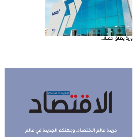
‮‬وربة‮‬‭ ‬يطلق‭ ‬حملة‭ ...
جريدة عالم الاقتصاد، وجهتكم الجديدة في عالم