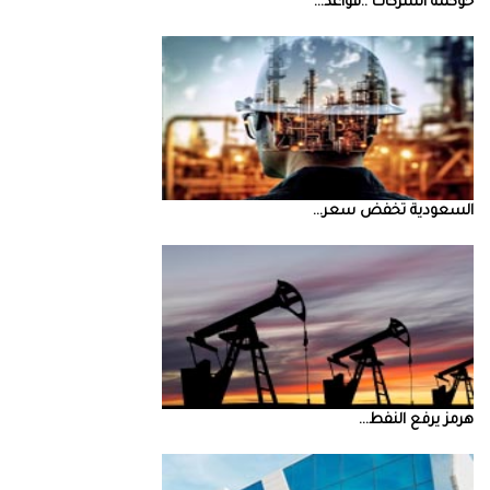
حوكمة‭ ‬الشركات‭.. ‬قواعد‭ ...
السعودية‭ ‬تخفض‭ ‬سعر‭ ...
‮‬هرمز‮‬‭ ‬يرفع‭ ‬النفط‭ ...