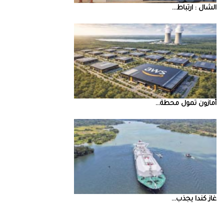
‮‬الشال‮ ‬‭: ‬ارتباط‭ ...
أمازون‭ ‬تمول‭ ‬محطة‭ ...
غاز‭ ‬كندا‭ ‬يجذب‭ ...