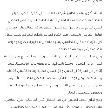
نموذج‭ ‬التطوير‭ ‬ثلاثي‭ ‬الأبعاد
‬تنظيمية‭ ‬وأدوار‭ ‬وظيفية‭ ‬مختلفة‭.‬
‬وتحقيق‭ ‬الاستقلال‭ ‬المالي‭.‬