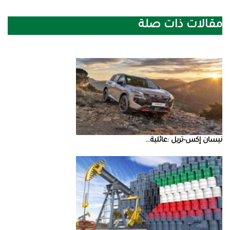
مقالات ذات صلة
نيسان‭ ‬إكس‭-‬تريل‭: ‬عائلية‭ ...