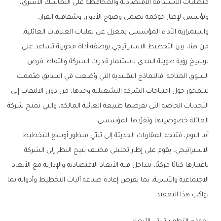
‬واستمرارية‭ ‬الأداء‭ ‬المؤسسي‭ ‬بمعزل‭ ‬عن‭ ‬تقلبات‭ ‬العلاقات‭ ‬العائلية‭.‬
‬العائلة‭ ‬خصوصيتها‭ ‬وتفرّدها‭ ‬المؤسسي‭.‬
‬يواكب‭ ‬هذا‭ ‬التعقيد‭.‬