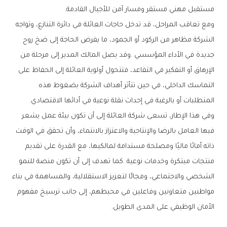
‬مستقبل‭ ‬مهني‭ ‬مستقر‭ ‬ومسار‭ ‬آمن‭ ‬للأجيال‭ ‬القادمة‭.‬
‬المتطلبات‭ ‬أو‭ ‬بالرغبة‭ ‬في‭ ‬إحداث‭ ‬نقلة‭ ‬نوعية‭ ‬في‭ ‬أدائها‭ ‬الاقتصادي‭.‬
‬الأمان‭ ‬الوظيفي‭ ‬على‭ ‬المدى‭ ‬الطويل‭.‬