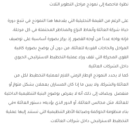
نظرة‭ ‬فاحصة‭ ‬إلى‭ ‬نموذج‭ ‬مراحل‭ ‬التطوير‭ ‬الثلاث
‬داخل‭ ‬الشركات‭ ‬العائلية‭.‬
‬التخطيط‭ ‬الاستراتيجي‭ ‬داخل‭ ‬شركات‭ ‬العائلات‭.‬