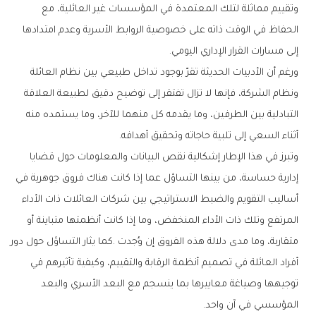
‬إلى‭ ‬مسارات‭ ‬القرار‭ ‬الإداري‭ ‬اليومي‭.‬
‬أثناء‭ ‬السعي‭ ‬إلى‭ ‬تلبية‭ ‬حاجاته‭ ‬وتحقيق‭ ‬أهدافه‭.‬
‬المؤسسي‭ ‬في‭ ‬آن‭ ‬واحد‭.‬