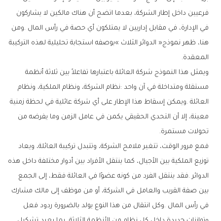
‬المعقدة‭.‬
‬تحولات‭ ‬مستمرة‭.‬