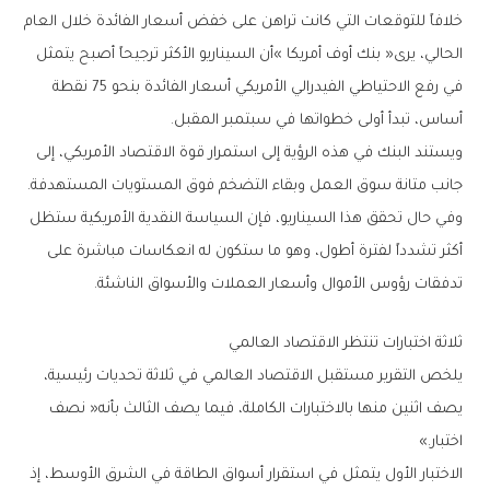
‬أساس،‭ ‬تبدأ‭ ‬أولى‭ ‬خطواتها‭ ‬في‭ ‬سبتمبر‭ ‬المقبل‭.‬
‬جانب‭ ‬متانة‭ ‬سوق‭ ‬العمل‭ ‬وبقاء‭ ‬التضخم‭ ‬فوق‭ ‬المستويات‭ ‬المستهدفة‭.‬
‬تدفقات‭ ‬رؤوس‭ ‬الأموال‭ ‬وأسعار‭ ‬العملات‭ ‬والأسواق‭ ‬الناشئة‭.‬
ثلاثة‭ ‬اختبارات‭ ‬تنتظر‭ ‬الاقتصاد‭ ‬العالمي
‬اختبار‮»‬‭.‬