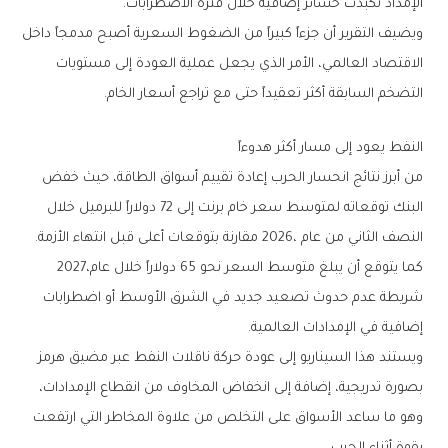
‬الإمداد‭ ‬تكبدت‭ ‬خسائر‭ ‬إضافية‭ ‬خلال‭ ‬فترة‭ ‬الاضطرابات‭.‬
‬التضخم‭ ‬السابقة‭ ‬أكثر‭ ‬تعقيداً‭ ‬حتى‭ ‬مع‭ ‬تراجع‭ ‬أسعار‭ ‬الخام‭.‬
النفط‭ ‬يعود‭ ‬إلى‭ ‬مسار‭ ‬أكثر‭ ‬هدوءاً
‬النصف‭ ‬الثاني‭ ‬من‭ ‬عام‭ ‬2026،‭ ‬مقارنة‭ ‬بتوقعات‭ ‬أعلى‭ ‬قبل‭ ‬انتهاء‭ ‬الأزمة‭.‬
كما‭ ‬يتوقع‭ ‬أن‭ ‬يبلغ‭ ‬متوسط‭ ‬السعر‭ ‬نحو‭ ‬65‭ ‬دولاراً‭ ‬خلال‭ ‬عام‭ ‬2027،‭
‬إضافية‭ ‬في‭ ‬الإمدادات‭ ‬العالمية‭.‬