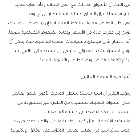
‬للأزمة،‭ ‬بينما‭ ‬لا‭ ‬يزال‭ ‬الاتفاق‭ ‬هشاً‭ ‬وقابلاً‭ ‬للانهيار‭ ‬في‭ ‬أي‭ ‬وقت‭.‬
‬يؤدي‭ ‬إلى‭ ‬قفزات‭ ‬حادة‭ ‬في‭ ‬الأسعار‭ ‬وإعادة‭ ‬الضغوط‭ ‬التضخمية‭ ‬سريعاً‭.‬
‬يرفع‭ ‬تكلفة‭ ‬الاقتراض‭ ‬ويضغط‭ ‬على‭ ‬الأسواق‭ ‬المالية‭.‬
آسيا‭ ‬تقود‭ ‬الاقتصاد‭ ‬العالمي
‬استثمارات‭ ‬الذكاء‭ ‬الاصطناعي‭ ‬وأشباه‭ ‬الموصلات‭.‬