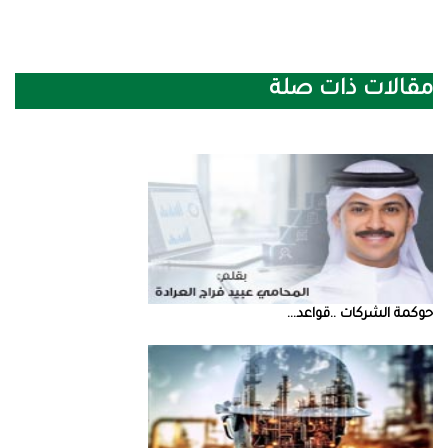
مقالات ذات صلة
حوكمة‭ ‬الشركات‭.. ‬قواعد‭ ...