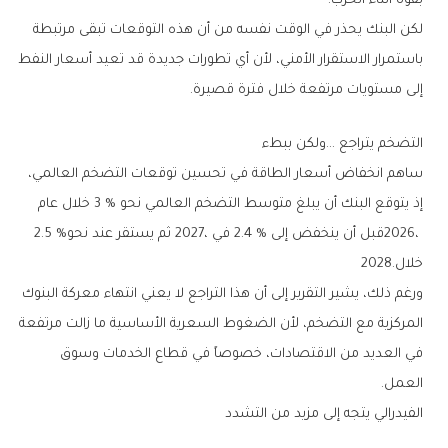
‬بقوة‭ ‬أثناء‭ ‬الحرب‭.‬
‬إلى‭ ‬مستويات‭ ‬مرتفعة‭ ‬خلال‭ ‬فترة‭ ‬قصيرة‭.‬
التضخم‭ ‬يتراجع‭… ‬ولكن‭ ‬ببطء
‬2026،‭ ‬قبل‭ ‬أن‭ ‬ينخفض‭ ‬إلى‭ ‬2‭.‬4‭ % ‬في‭ ‬2027،‭ ‬ثم‭ ‬يستقر‭ ‬عند‭ ‬نحو‭ ‬2‭.‬5‭ %
‬خلال‭ ‬2028‭.‬
‬العمل‭.‬
الفيدرالي‭ ‬يتجه‭ ‬إلى‭ ‬مزيد‭ ‬من‭ ‬التشدد