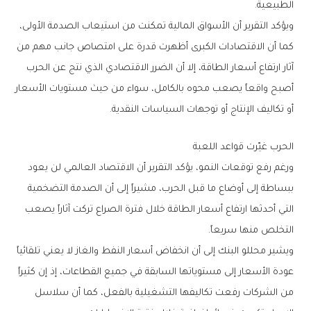
‬الطبيعية‭.‬
‬أو‭ ‬تكاليف‭ ‬الإنتاج‭ ‬أو‭ ‬توجهات‭ ‬السياسات‭ ‬النقدية‭.‬
الحرب‭ ‬غيّرت‭ ‬قواعد‭ ‬اللعبة
‬التخلص‭ ‬منها‭ ‬سريعاً‭.‬