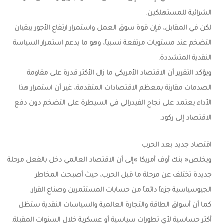
‬الشرائية‭ ‬للمستهلكين‭.‬
‬النقدية‭ ‬المتشددة‭.‬
‬الاقتصاد‭ ‬إلى‭ ‬ركود‭.‬
اقتصاد‭ ‬جديد‭ ‬بعد‭ ‬الحرب
‬الجيوسياسية‭ ‬جزءاً‭ ‬دائماً‭ ‬من‭ ‬حسابات‭ ‬المستثمرين‭ ‬وصناع‭ ‬القرار‭.‬
‬أكثر‭ ‬حساسية‭ ‬لأي‭ ‬تطورات‭ ‬سياسية‭ ‬أو‭ ‬عسكرية‭ ‬خلال‭ ‬السنوات‭ ‬المقبلة‭.‬