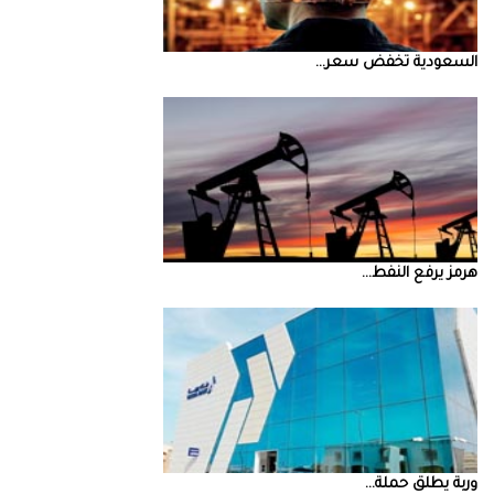
السعودية‭ ‬تخفض‭ ‬سعر‭ ...
‮‬هرمز‮‬‭ ‬يرفع‭ ‬النفط‭ ...
‮‬وربة‮‬‭ ‬يطلق‭ ‬حملة‭ ...