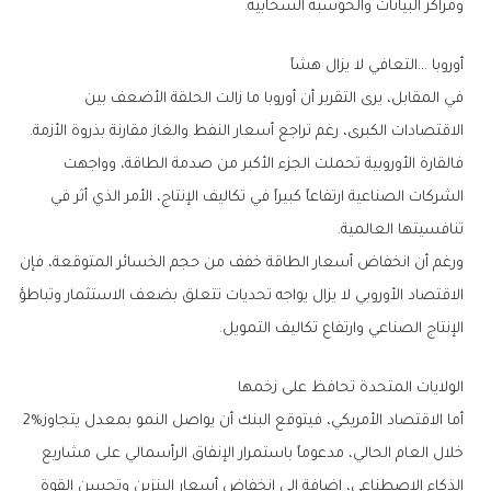
‬ومراكز‭ ‬البيانات‭ ‬والحوسبة‭ ‬السحابية‭.‬
أوروبا‭… ‬التعافي‭ ‬لا‭ ‬يزال‭ ‬هشاً
‬الاقتصادات‭ ‬الكبرى،‭ ‬رغم‭ ‬تراجع‭ ‬أسعار‭ ‬النفط‭ ‬والغاز‭ ‬مقارنة‭ ‬بذروة‭ ‬الأزمة‭.‬
‬تنافسيتها‭ ‬العالمية‭.‬
‬الإنتاج‭ ‬الصناعي‭ ‬وارتفاع‭ ‬تكاليف‭ ‬التمويل‭.‬
الولايات‭ ‬المتحدة‭ ‬تحافظ‭ ‬على‭ ‬زخمها
أما‭ ‬الاقتصاد‭ ‬الأمريكي،‭ ‬فيتوقع‭ ‬البنك‭ ‬أن‭ ‬يواصل‭ ‬النمو‭ ‬بمعدل‭ ‬يتجاوز‭ ‬2‭%