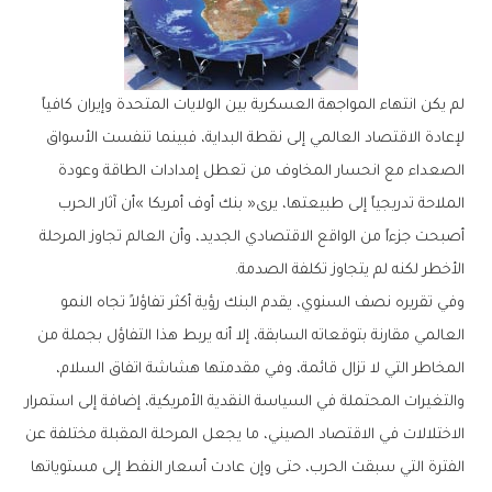
‬الأخطر‭ ‬لكنه‭ ‬لم‭ ‬يتجاوز‭ ‬تكلفة‭ ‬الصدمة‭.‬