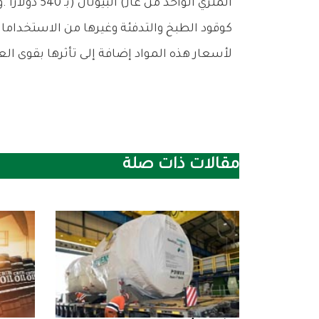
‬لأسعار‭ ‬هذه‭ ‬المواد‭ ‬إضافة‭ ‬إلى‭ ‬تأثرها‭ ‬بقوى‭ ‬العرض‭ ‬والطلب‭ ‬في‭ ‬السوق‭ ‬وعوامل‭ ‬أخرى‭.‬
مقالات ذات صلة