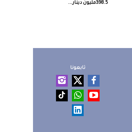
398.5‭ ‬مليون‭ ‬دينار‭ ...
تابعونا