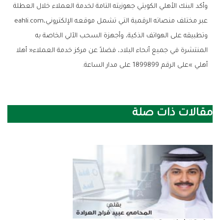
‬عبر‭ ‬مختلف‭ ‬منصاته‭ ‬الرقمية‭ ‬التي‭ ‬تشمل‭ ‬موقعه‭ ‬الإلكتروني‭ ‬eahli.com،‭
‬أهلي‮»‬‭ ‬على‭ ‬الرقم‭ ‬1899899‭ ‬على‭ ‬مدار‭ ‬الساعة‭.‬
مقالات ذات صلة