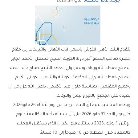
جريدة عالم الاقتصاد
مايو 24, 2026
‬يعيده‭ ‬على‭ ‬الجميع‭ ‬بالخير‭ ‬واليمن‭ ‬والبركات‭.‬
وبهذه‭ ‬المناسبة‭ ‬سيغلق‭ ‬البنك‭ ‬فروعه‭ ‬من‭ ‬يوم‭ ‬الثلاثاء‭ ‬26‭ ‬مايو‭ ‬2026‭
‬كالمعتاد‭ ‬خلال‭ ‬العطلة‭ ‬من‭ ‬10‭ ‬صباحاً‭ ‬إلى‭ ‬10‭ ‬مساءً‭. ‬