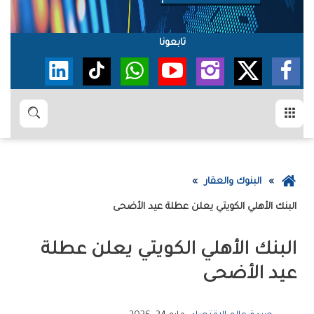
تابعونا
القائمة
بحث
عودة
البنوك والعقار
إلى
‭‬البنك‭ ‬الأهلي‭ ‬الكويتي‭ ‬يعلن‭ ‬عطلة‭ ‬عيد‭ ‬الأضحى
الصفحة
الرئيسية
‬عيد‭ ‬الأضحى