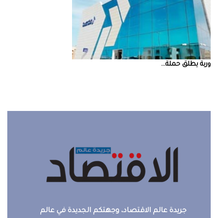
‮‬وربة‮‬‭ ‬يطلق‭ ‬حملة‭ ...
جريدة عالم الاقتصاد، وجهتكم الجديدة في عالم