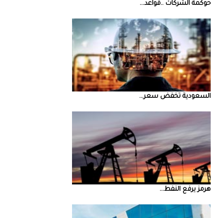
حوكمة‭ ‬الشركات‭.. ‬قواعد‭ ...
السعودية‭ ‬تخفض‭ ‬سعر‭ ...
‮‬هرمز‮‬‭ ‬يرفع‭ ‬النفط‭ ...