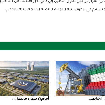
أمازون‭ ‬تمول‭ ‬محطة‭ ...