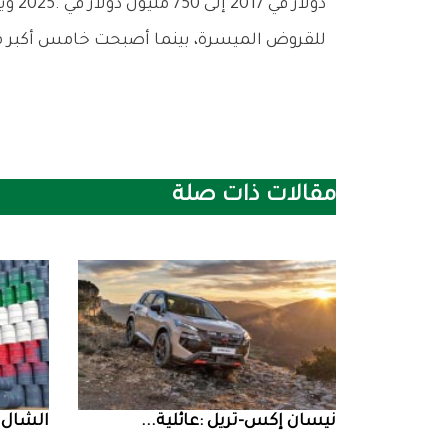
‬للقروض‭ ‬الميسرة،‭ ‬بينما‭ ‬أصبحت‭ ‬خامس‭ ‬أكبر‭ ‬مساهم‭ ‬في‭ ‬المؤسسة‭ ‬الدولية‭ ‬للتنمية‭ ‬التابعة‭ ‬للبنك‭ ‬الدولي‭.‬
مقالات ذات صلة
نيسان‭ ‬إكس‭-‬تريل‭: ‬عائلية‭ ...
‮‬الشال‮ ‬‭: ‬ارتباط‭ ...