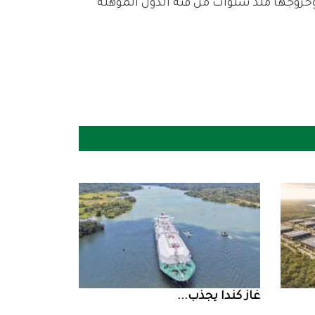
غاز‭ ‬كندا‭ ‬يجذب‭ ...