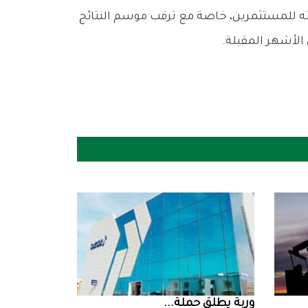
‮‬وربة‮‬‭ ‬يطلق‭ ‬حملة‭ ...