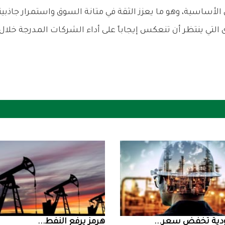
ض سعر ...
‮‬هرمز‮‬‭ ‬يرفع‭ ‬النفط‭ ...