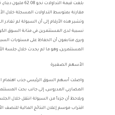
‬مقارنة‭ ‬بمتوسط‭ ‬التداولات‭ ‬المسجلة‭ ‬خلال‭ ‬الأسابيع‭ ‬الأخيرة‭.‬
‬نسبية‭ ‬لدى‭ ‬المستثمرين‭ ‬في‭ ‬متانة‭ ‬السوق‭ ‬الكويتي،‭ ‬خاصة‭ ‬مع‭ ‬استمرار‭ ‬العوامل‭ ‬الاقتصادية‭ ‬الداعمة‭ ‬محلياً‭.‬
‬المستثمرين،‭ ‬وهو‭ ‬ما‭ ‬لم‭ ‬يحدث‭ ‬خلال‭ ‬جلسة‭ ‬الأحد‭.‬
الأسهم‭ ‬الصغيرة
‬المضاربي‭ ‬المدروس،‭ ‬إلى‭ ‬جانب‭ ‬بحث‭ ‬المستثمرين‭ ‬عن‭ ‬فرص‭ ‬استثمارية‭ ‬ذات‭ ‬عوائد‭ ‬أعلى‭.‬
‬اقتراب‭ ‬موسم‭ ‬إعلان‭ ‬النتائج‭ ‬المالية‭ ‬للنصف‭ ‬الأول‭ ‬من‭ ‬العام‭.‬