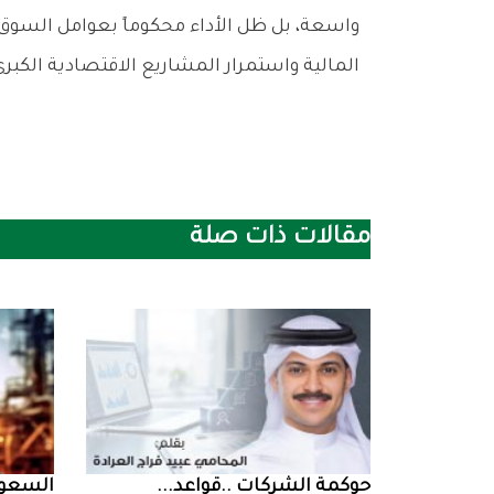
‬المالية‭ ‬واستمرار‭ ‬المشاريع‭ ‬الاقتصادية‭ ‬الكبرى‭ ‬التي‭ ‬ينتظر‭ ‬أن‭ ‬تنعكس‭ ‬إيجاباً‭ ‬على‭ ‬أداء‭ ‬الشركات‭ ‬المدرجة‭ ‬خلال‭ ‬الأشهر‭ ‬المقبلة‭.‬
مقالات ذات صلة
حوكمة‭ ‬الشركات‭.. ‬قواعد‭ ...
السعودية‭ ‬تخف‭‬‭