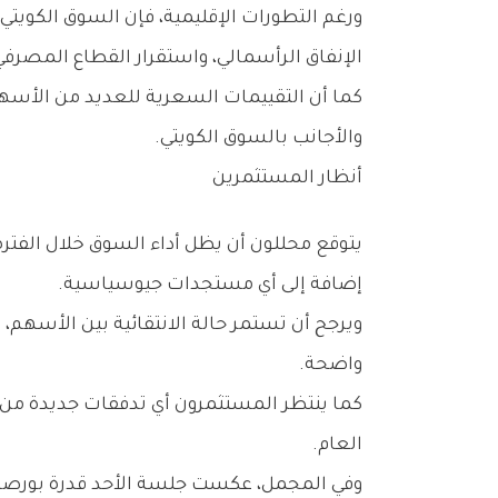
‬الإنفاق‭ ‬الرأسمالي،‭ ‬واستقرار‭ ‬القطاع‭ ‬المصرفي،‭ ‬إضافة‭ ‬إلى‭ ‬توقعات‭ ‬استمرار‭ ‬نمو‭ ‬أرباح‭ ‬عدد‭ ‬من‭ ‬الشركات‭ ‬المدرجة‭.‬
‬والأجانب‭ ‬بالسوق‭ ‬الكويتي‭.‬
أنظار‭ ‬المستثمرين
‬إضافة‭ ‬إلى‭ ‬أي‭ ‬مستجدات‭ ‬جيوسياسية‭.‬
‬واضحة‭.‬
‬العام‭.‬