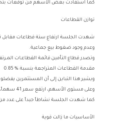
كما‭ ‬استفادت‭ ‬بعض‭ ‬الأسهم‭ ‬من‭ ‬توقعات‭ ‬بتحسن‭ ‬أرباحها‭ ‬أو‭ ‬وجود‭ ‬محفزات‭ ‬تشغيلية،‭ ‬الأمر‭ ‬الذي‭ ‬عزز‭ ‬الطلب‭ ‬عليها‭ ‬ودفعها‭ ‬لتحقيق‭ ‬مكاسب‭ ‬ملحوظة‭.‬
توازن‭ ‬القطاعات
‬وعدم‭ ‬وجود‭ ‬ضغوط‭ ‬بيع‭ ‬جماعية‭.‬
‬مقدمة‭ ‬القطاعات‭ ‬المتراجعة‭ ‬بنسبة‭ ‬0‭.‬85‭ %.‬
ويشير‭ ‬هذا‭ ‬التباين‭ ‬إلى‭ ‬أن‭ ‬المستثمرين‭ ‬يفضلون‭ ‬حالياً‭ ‬اختيار‭ ‬الأسهم‭ ‬بشكل‭ ‬فردي‭ ‬وفقاً‭ ‬للمحفزات‭ ‬الخاصة‭ ‬بكل‭ ‬شركة،‭ ‬بدلاً‭ ‬من‭ ‬الاستثمار‭ ‬القطاعي‭ ‬الواسع‭.‬
وعلى‭ ‬مستوى‭ ‬الأسهم،‭ ‬ارتفع‭ ‬سعر‭ ‬41‭ ‬سهماً،‭ ‬مقابل‭ ‬تراجع‭ ‬68‭ ‬سهماً،‭ ‬بينما‭ ‬استقرت‭ ‬أسعار‭ ‬21‭ ‬سهماً‭ ‬دون‭ ‬تغيير‭.‬
كما‭ ‬شهدت‭ ‬الجلسة‭ ‬نشاطاً‭ ‬جيداً‭ ‬على‭ ‬عدد‭ ‬من‭ ‬الأسهم‭ ‬التشغيلية‭ ‬التي‭ ‬استحوذت‭ ‬على‭ ‬جانب‭ ‬مهم‭ ‬من‭ ‬قيم‭ ‬التداول‭.‬
الأساسيات‭ ‬ما‭ ‬زالت‭ ‬قوية