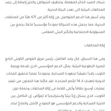
‬المخالفات‭ ‬البيئية‭ ‬التي‭ ‬تهدد‭ ‬البيئة‭ ‬البحرية‭.‬
‬المسؤولية‭ ‬الاجتماعية‭ ‬والتأثير‭ ‬البيئي‭ ‬المقاس‭.‬
إزالة‭ ‬المخالفات