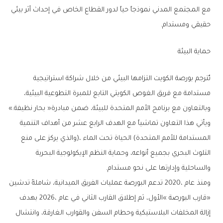
‬حقيقي‭ ‬ومستدام‭.‬
حماية‭ ‬البيئة‭ ‬
‬وبالتعاون‭ ‬مع‭ ‬برنامج‭ ‬الأمم‭ ‬المتحدة‭ ‬للبيئة،‭ ‬ضمن‭ ‬مبادرة‭ ‬‮«‬بحار‭ ‬نظيفة‮»‬‭.
‬والساحلية‭ ‬وإدارتها‭ ‬على‭ ‬نحو‭ ‬مستدام‭.‬