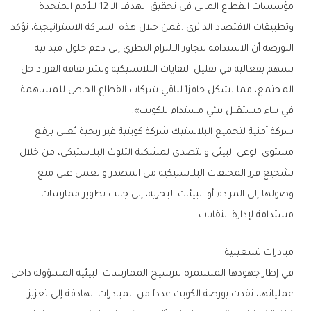
‬في‭ ‬بناء‭ ‬مستقبل‭ ‬بيئي‭ ‬مستدام‭ ‬للكويت‭.‬‮»‬‭ ‬
‬مستدامة‭ ‬لإدارة‭ ‬النفايات‭.‬
مبادرات‭ ‬تشغيلية‭ ‬