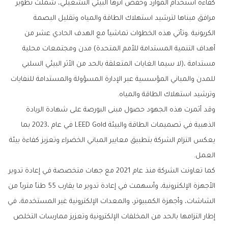
‬وترشيد‭ ‬استهلاك‭ ‬الطاقة‭ ‬والمياه‭.‬
‬العمل‭.‬