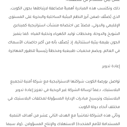
‬عمل‭ ‬بيئي‭ ‬مستدام‭ ‬في‭ ‬منطقتنا‭.‬‮»‬
‬في‭ ‬العالم،‭ ‬ويضم‭ ‬محميات‭ ‬طبيعية‭ ‬ومحطةً‭ ‬رئيسيةً‭ ‬للطيور‭ ‬المهاجرة‭.‬
إعادة‭ ‬تدوير‭ ‬
‬مختلف‭ ‬أنحاء‭ ‬دولة‭ ‬الكويت‭.‬