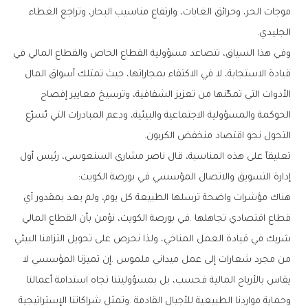
‬الجليدي‭.‬
‬التحول‭ ‬نحو‭ ‬اقتصاد‭ ‬منخفض‭ ‬الكربون‭.‬
‬إدارة‭ ‬التسويق‭ ‬والاتصال‭ ‬المؤسسي‭ ‬في‭ ‬بورصة‭ ‬الكويت‭: ‬