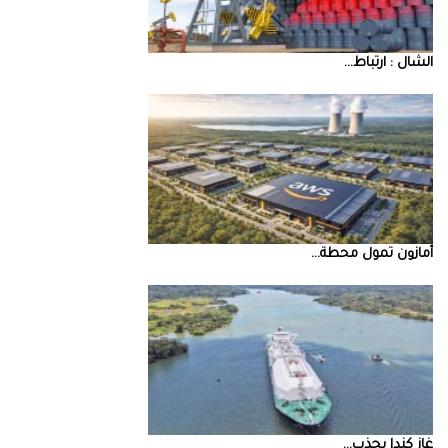
‮‬الشال‮ ‬‭: ‬ارتباط‭ ...
أمازون‭ ‬تمول‭ ‬محطة‭ ...
غاز‭ ‬كندا‭ ‬يجذب‭ ...