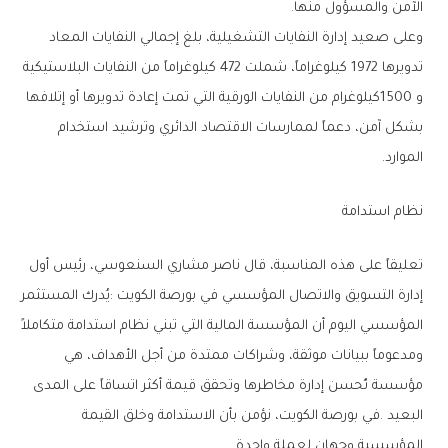
‬الآمن‭ ‬والمسؤول‭ ‬منها‭.‬
‬الموارد‭.‬
نظام‭ ‬استدامة
‬المؤسسية‭ ‬وجهان‭ ‬لعملة‭ ‬واحدة‭.‬