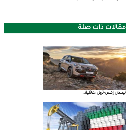
مقالات ذات صلة
نيسان‭ ‬إكس‭-‬تريل‭: ‬عائلية‭ ...