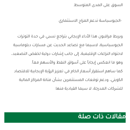
‬السوق‭ ‬على‭ ‬المدى‭ ‬المتوسط‭.‬
‭- ‬الجيوسياسة‭ ‬تدعم‭ ‬المزاج‭ ‬الاستثماري
‬وهو‭ ‬ما‭ ‬انعكس‭ ‬إيجاباً‭ ‬على‭ ‬أسواق‭ ‬النفط‭ ‬والأسهم‭ ‬معاً‭.‬
‬للشركات‭ ‬المدرجة،‭ ‬لا‭ ‬سيما‭ ‬القيادية‭ ‬منها‭.‬
مقالات ذات صلة