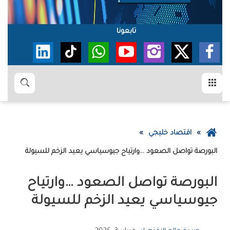
تابعونا
القائمة
بحث
عودة
اقتصاد خليجي
إلى
البورصة‭ ‬تواصل‭ ‬الصعود‮…‬‭ ‬وارتياح‭ ‬جيوسياسي‭ ‬يعيد‭ ‬الزخم‭ ‬للسيولة
الصفحة
الرئيسية
‬جيوسياسي‭ ‬يعيد‭ ‬الزخم‭ ‬للسيولة