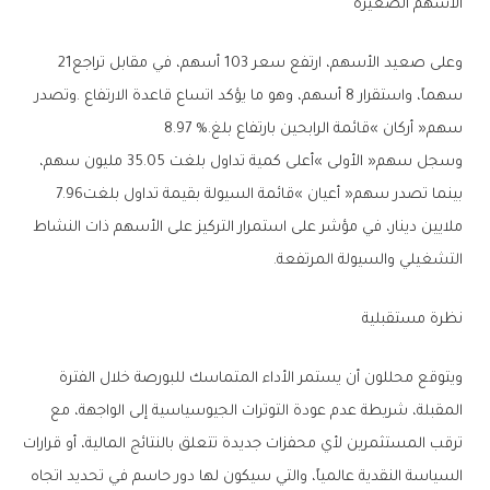
الأسهم‭ ‬الصغيرة‭ ‬
وعلى‭ ‬صعيد‭ ‬الأسهم،‭ ‬ارتفع‭ ‬سعر‭ ‬103‭ ‬أسهم،‭ ‬في‭ ‬مقابل‭ ‬تراجع‭ ‬21‭
‬سهم‭ ‬‮«‬أركان‮»‬‭ ‬قائمة‭ ‬الرابحين‭ ‬بارتفاع‭ ‬بلغ‭ ‬8‭.‬97‭ %.‬
‬بينما‭ ‬تصدر‭ ‬سهم‭ ‬‮«‬أعيان‮»‬‭ ‬قائمة‭ ‬السيولة‭ ‬بقيمة‭ ‬تداول‭ ‬بلغت‭ ‬7‭.‬96‭
‬التشغيلي‭ ‬والسيولة‭ ‬المرتفعة‭.‬
نظرة‭ ‬مستقبلية