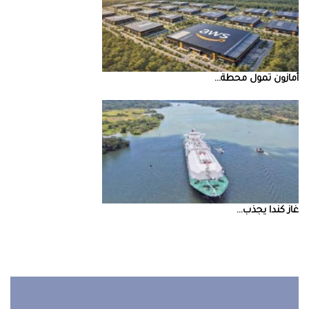
أمازون‭ ‬تمول‭ ‬محطة‭ ...
غاز‭ ‬كندا‭ ‬يجذب‭ ...