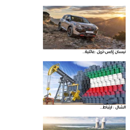
نيسان‭ ‬إكس‭-‬تريل‭: ‬عائلية‭ ...
‮‬الشال‮ ‬‭: ‬ارتباط‭ ...