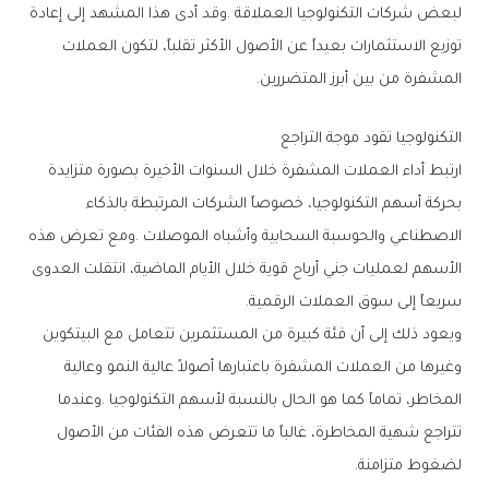
‬المشفرة‭ ‬من‭ ‬بين‭ ‬أبرز‭ ‬المتضررين‭.‬
التكنولوجيا‭ ‬تقود‭ ‬موجة‭ ‬التراجع
‬سريعاً‭ ‬إلى‭ ‬سوق‭ ‬العملات‭ ‬الرقمية‭.‬
‬لضغوط‭ ‬متزامنة‭.‬