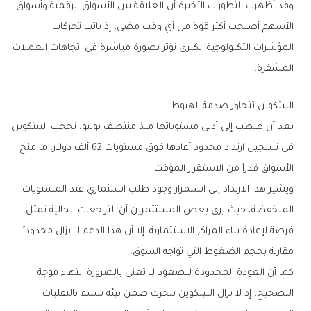
‬المشفرة‭.‬
البيتكوين‭ ‬تتجاوز‭ ‬صدمة‭ ‬الهبوط
‬الأسواق‭ ‬قدراً‭ ‬من‭ ‬الاستقرار‭ ‬المؤقت‭.‬
‬مقارنة‭ ‬بحجم‭ ‬الضغوط‭ ‬التي‭ ‬تواجه‭ ‬السوق‭.‬