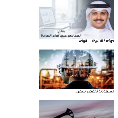
حوكمة‭ ‬الشركات‭.. ‬قواعد‭ ...
السعودية‭ ‬تخفض‭ ‬سعر‭ ...