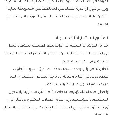
‬المرتفعة‭ ‬والحساسية‭ ‬الكبيرة‭ ‬تجاه‭ ‬الأخبار‭ ‬الاقتصادية‭ ‬والمالية‭ ‬العالمية‭.‬
‬القادمة‭.‬
الصناديق‭ ‬الاستثمارية‭ ‬تنزف‭ ‬السيولة
‬بالبيتكوين‭ ‬في‭ ‬الولايات‭ ‬المتحدة‭.‬
‬كان‭ ‬قد‭ ‬دعم‭ ‬السوق‭ ‬خلال‭ ‬الفترات‭ ‬السابقة‭.‬