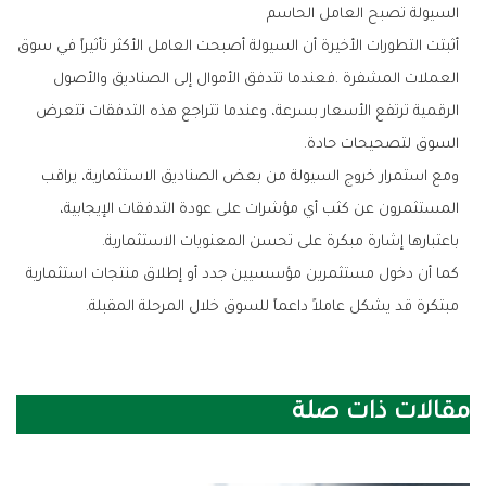
السيولة‭ ‬تصبح‭ ‬العامل‭ ‬الحاسم
‬السوق‭ ‬لتصحيحات‭ ‬حادة‭.‬
‬باعتبارها‭ ‬إشارة‭ ‬مبكرة‭ ‬على‭ ‬تحسن‭ ‬المعنويات‭ ‬الاستثمارية‭.‬
‬مبتكرة‭ ‬قد‭ ‬يشكل‭ ‬عاملاً‭ ‬داعماً‭ ‬للسوق‭ ‬خلال‭ ‬المرحلة‭ ‬المقبلة‭.‬
مقالات ذات صلة