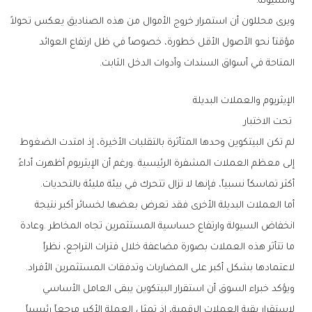
‬والسيولة‭.‬
‬المتاحة‭ ‬في‭ ‬أسواق‭ ‬السندات‭ ‬وأدوات‭ ‬الدخل‭ ‬الثابت‭.‬
الإيثريوم‭ ‬والعملات‭ ‬البديلة
‭ ‬تحت‭ ‬الاختبار
‬أكثر‭ ‬تماسكاً‭ ‬نسبياً،‭ ‬فإنها‭ ‬لا‭ ‬تزال‭ ‬تتحرك‭ ‬في‭ ‬بيئة‭ ‬مليئة‭ ‬بالتحديات‭.‬
‬لاعتمادها‭ ‬بشكل‭ ‬أكبر‭ ‬على‭ ‬المضاربات‭ ‬وتدفقات‭ ‬المستثمرين‭ ‬الأفراد‭.‬