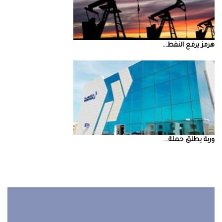
‮‬هرمز‮‬‭ ‬يرفع‭ ‬النفط‭ ...
‮‬وربة‮‬‭ ‬يطلق‭ ‬حملة‭ ...