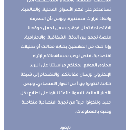
التحليلات العميقة، والتقارير المتخصصة التي
تساعدكم على فهم الأسواق المحلية، والعالمية،
واتخاذ قرارات مستنيرة. ونؤمن بأن المعرفة
الاقتصادية تمثل قوة، ونسعى لجعل موقعنا
منصة تجمع بين الدقة، الشفافية، والاحترافية.
وإذا كنت من المهتمين بكتابة مقالات أو تحليلات
اقتصادية، فنحن نرحب بمساهماتكم لإثراء
محتوى الموقع. يمكنكم مراسلتنا على البريد
الإلكتروني لإرسال مقالاتكم، والانضمام إلى شبكة
كتابنا، لتكونوا جزءاً من الحوار الاقتصادي، ونبض
الأخبار المالية. تابعونا دائماً لتبقوا على اطلاع بكل
جديد، ولتكونوا جزءاً من تجربة اقتصادية متكاملة
وغنية بالمعلومات.
تابعونا