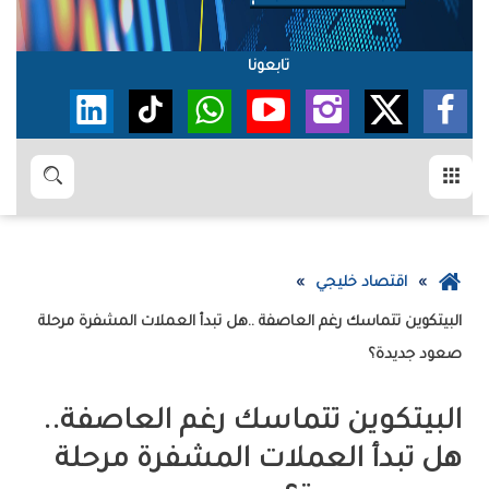
تابعونا
القائمة
بحث
عودة
اقتصاد خليجي
إلى
الصفحة
‬صعود‭ ‬جديدة؟‭ ‬
الرئيسية
البيتكوين‭ ‬تتماسك‭ ‬رغم‭ ‬العاصفة‭..