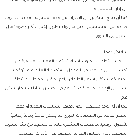
‬في‭ ‬إدارة‭ ‬استثماراتها‭.‬
‬الدخول‭ ‬إلى‭ ‬السوق‭.‬
بيئة‭ ‬أكثر‭ ‬دعماً
‬عام‭.‬
‬المرتفعة‭ ‬ومن‭ ‬انخفاض‭ ‬العوائد‭ ‬الحقيقية‭ ‬على‭ ‬الأدوات‭ ‬التقليدية‭.‬