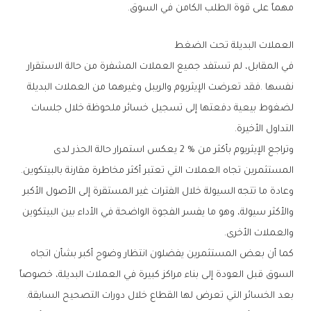
‬مهماً‭ ‬على‭ ‬قوة‭ ‬الطلب‭ ‬الكامن‭ ‬في‭ ‬السوق‭.‬
العملات‭ ‬البديلة‭ ‬تحت‭ ‬الضغط
‬التداول‭ ‬الأخيرة‭.‬
‬المستثمرين‭ ‬تجاه‭ ‬العملات‭ ‬التي‭ ‬تعتبر‭ ‬أكثر‭ ‬مخاطرة‭ ‬مقارنة‭ ‬بالبيتكوين‭.
‬والعملات‭ ‬الأخرى‭.‬
‬بعد‭ ‬الخسائر‭ ‬التي‭ ‬تعرض‭ ‬لها‭ ‬القطاع‭ ‬خلال‭ ‬دورات‭ ‬التصحيح‭ ‬السابقة‭.‬