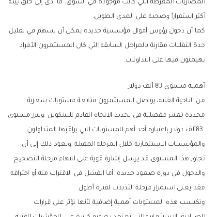
‬أكثر‭ ‬استقراراً‭ ‬وصحية‭ ‬على‭ ‬المدى‭ ‬الطويل‭.‬
‬يهيمنون‭ ‬فيها‭ ‬على‭ ‬التداولات‭.‬
أهمية‭ ‬مستوى‭ ‬83‭ ‬ألف‭ ‬دولار
‬فقد‭ ‬يعني‭ ‬استمرار‭ ‬مرحلة‭ ‬التذبذب‭ ‬لفترة‭ ‬أطول‭.‬