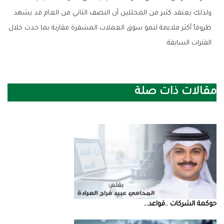
‬الفترات‭ ‬السابقة‭.‬
مقالات ذات صلة
حوكمة‭ ‬الشركات‭.. ‬قواعد‭ ...