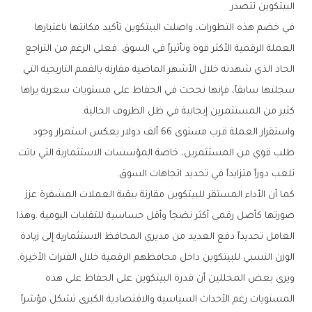
البيتكوين‭ ‬تتصدر
‬كثير‭ ‬من‭ ‬المستثمرين‭ ‬إيجابية‭ ‬في‭ ‬ظل‭ ‬الظروف‭ ‬الحالية‭.‬
‬تلعب‭ ‬دوراً‭ ‬متزايداً‭ ‬في‭ ‬تحديد‭ ‬اتجاهات‭ ‬السوق‭.‬
‬الوزن‭ ‬النسبي‭ ‬للبيتكوين‭ ‬داخل‭ ‬محافظهم‭ ‬الرقمية‭ ‬خلال‭ ‬الفترات‭ ‬الأخيرة‭.‬