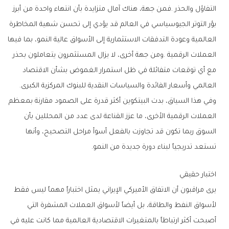
‬العالمي‭ ‬وأسعار‭ ‬الفائدة‭ ‬والسياسات‭ ‬النقدية‭ ‬للبنوك‭ ‬المركزية‭ ‬الكبرى‭.‬
‬تستعد‭ ‬تدريجياً‭ ‬لبناء‭ ‬دورة‭ ‬جديدة‭ ‬من‭ ‬النمو‭.‬
اختبار‭ ‬حقيقي