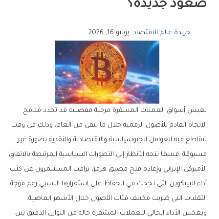
‬صعود‭ ‬جديدة؟‭ ‬
جريدة عالم الاقتصاد
يونيو 16, 2026
‬التقلبات‭ ‬التي‭ ‬ضربت‭ ‬مختلف‭ ‬فئات‭ ‬الأصول‭ ‬خلال‭ ‬الأشهر‭ ‬الماضية‭.‬