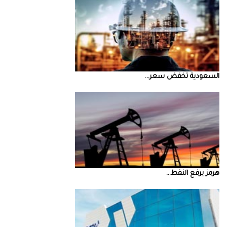
السعودية‭ ‬تخفض‭ ‬سعر‭ ...
‮‬هرمز‮‬‭ ‬يرفع‭ ‬النفط‭ ...